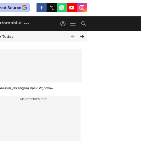
red Source
utomobile
e Today
മുംബൈയുടെ മറ്റൊരു മുഖം; തുറന്നുപറഞ്ഞ് ദിവ്യ പ്രഭ