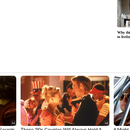
ർന്ന്
'എന്നെ ഹാപ്പിയാക്കി വച്ചിരുന്നത്
, ആ
ഞാൻ തന്നെ, ഡിവോഴ്സ് ഒരു
റെ
കുറ്റമല്ല..'; തുറന്നുപറഞ്ഞ്
പറഞ്ഞ്
അഞ്ജു ജോസഫ്