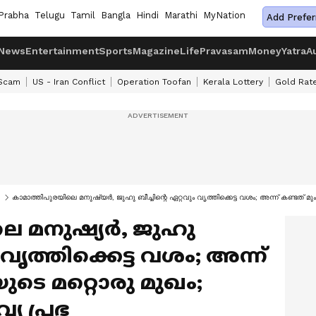
Prabha
Telugu
Tamil
Bangla
Hindi
Marathi
MyNation
Add Prefer
News
Entertainment
Sports
Magazine
Life
Pravasam
Money
Yatra
A
 Scam
US - Iran Conflict
Operation Toofan
Kerala Lottery
Gold Rat
കാമാത്തിപുരയിലെ മനുഷ്യർ, ജുഹു ബീച്ചിന്റെ ഏറ്റവും വൃത്തിക്കെട്ട വശം; അന്ന് കണ്ടത് 
െ മനുഷ്യർ, ജുഹു
 വൃത്തിക്കെട്ട വശം; അന്ന്
ടെ മറ്റൊരു മുഖം;
്യ പ്രഭ