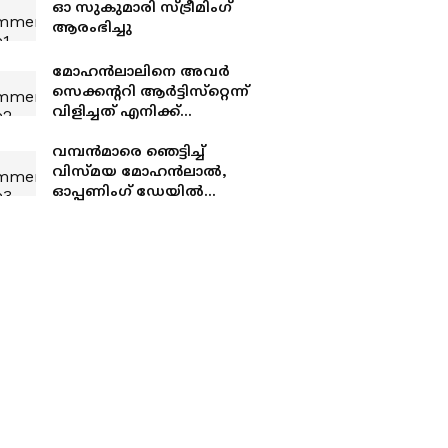
ഓ സുകുമാരി സ്‍ട്രീമിംഗ്
ആരംഭിച്ചു
മോഹൻലാലിനെ അവര്‍
സെക്കന്ററി ആര്‍ട്ടിസ്‌റ്റെന്ന്
വിളിച്ചത് എനിക്ക്
ഇഷ്ടമായില്ല, ഞാന്‍ ആ
പ്രൊജക്ടില്‍ നിന്ന് പിന്മാറി;
വമ്പൻമാരെ ഞെട്ടിച്ച്
വെളിപ്പെടുത്തി ജൂഡ്
വിസ്‍മയ മോഹൻലാല്‍,
ആന്റണി ജോസഫ്
ഓപ്പണിംഗ് ഡേയില്‍
തുടക്കം നേടിയത് വൻ
തുക