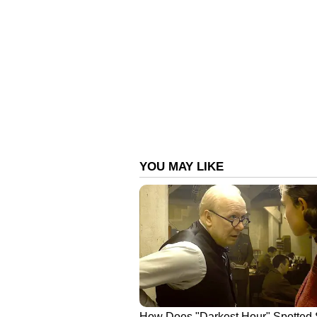
Related Articles
'ഞാൻ മൊത്തത്തിൽ തക
നിൽക്കുകയായിരുന്നു
സ്ത്രീ ഇറങ്ങി വന്ന് എന്
മുഖത്തടിച്ചു'; തുറന്നു
അഞ്ജു ജോസഫ്