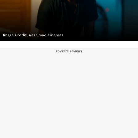
Image Credit:
Aashirvad Cinemas