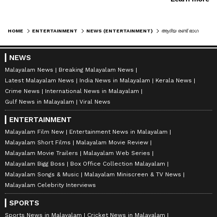
HOME
ENTERTAINMENT
NEWS (ENTERTAINMENT)
ആദ്യ രണ്ട് ഭാഗങ്ങള്‍ക്കും ഇല്ലാതിരുന്ന സാധ്യത; 'ദൃശ്യം 3' ല്‍ ആദ്യ സര്‍പ്രൈസ് പൊട്ടിച്ച് ആശിര്‍വാദ് സിനിമാസ്
NEWS
Malayalam News
Breaking Malayalam News
Latest Malayalam News
India News in Malayalam
Kerala News
Crime News
International News in Malayalam
Gulf News in Malayalam
Viral News
ENTERTAINMENT
Malayalam Film New
Entertainment News in Malayalam
Malayalam Short Films
Malayalam Movie Review
Malayalam Movie Trailers
Malayalam Web Series
Malayalam Bigg Boss
Box Office Collection Malayalam
Malayalam Songs & Music
Malayalam Miniscreen & TV News
Malayalam Celebrity Interviews
SPORTS
Sports News in Malayalam
Cricket News in Malayalam