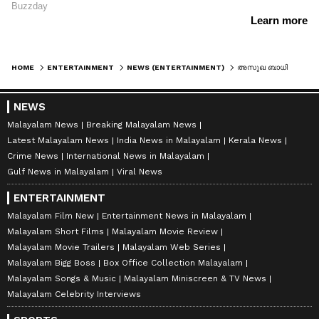
HOME
ENTERTAINMENT
NEWS (ENTERTAINMENT)
അസുഖ ബാധിതയായിട്ടും 'എമര്‍ജന്‍സി'യുടെ സെറ്റിലെത്തി കങ്കണ
NEWS
Malayalam News
Breaking Malayalam News
Latest Malayalam News
India News in Malayalam
Kerala News
Crime News
International News in Malayalam
Gulf News in Malayalam
Viral News
ENTERTAINMENT
Malayalam Film New
Entertainment News in Malayalam
Malayalam Short Films
Malayalam Movie Review
Malayalam Movie Trailers
Malayalam Web Series
Malayalam Bigg Boss
Box Office Collection Malayalam
Malayalam Songs & Music
Malayalam Miniscreen & TV News
Malayalam Celebrity Interviews