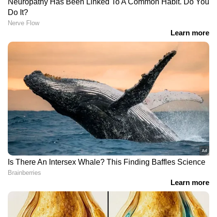
സിനിമകളിൽ നിന്ന്
Malayalam OTT Release
വരെ,
Bigg Boss Malayalam Season 7
മുതൽ
Mollywood Celebrity news
,
Exclusive
Interview
വരെ — എല്ലാ
Entertainment
News
ഒരൊറ്റ ക്ലിക്കിൽ. ഏറ്റവും പുതിയ
Movie Release
,
Malayalam Movie Review
,
Box Office Collection
— എല്ലാം ഇപ്പോൾ
നിങ്ങളുടെ മുന്നിൽ. എപ്പോഴും എവിടെയും
എന്റർടൈൻമെന്റിന്റെ താളത്തിൽ ചേരാൻ
ഏഷ്യാനെറ്റ് ന്യൂസ് മലയാളം വാർത്തകൾ