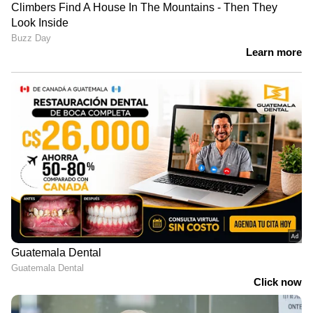
പ്രതിപക്ഷ വികാരം അമിത് ഷായെ
അറിയിക്കണം; നിർദേശം നൽകി
രാജ്യസഭ അധ്യക്ഷൻ | Amit shah |
Rajyasabha