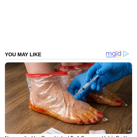
Published :
Aug 10 2022, 11:25 AM IST
മണികര്‍ണിക ഫിലിംസിന്‍റെ ബാനറില്‍
Follow Us
കങ്കണയും രേണു പിറ്റിയും ചേര്‍ന്നാണ്
നിര്‍മ്മാണം. കങ്കണയുടെ രണ്ടാമത് സംവിധാന
സംരംഭമാണ് ഇത്. കങ്കണ തന്നെ ടൈറ്റില്‍
കഥാപാത്രത്തെ അവതരിപ്പിച്ച് 2019ല്‍
പുറത്തെത്തിയ 'മണികര്‍ണിക: ദ് ക്വീന്‍ ഓഫ്
ഝാന്‍സി'യായിരുന്നു സംവിധാനം ചെയ്‍ത
ആദ്യ ചിത്രം. എന്നാല്‍ ഇത് കൃഷ് ജ​
ഗര്‍ലമുഡിക്കൊപ്പമാണ് കങ്കണ സംവിധാനം
ചെയ്‍തത്.
DOWNLOAD APP