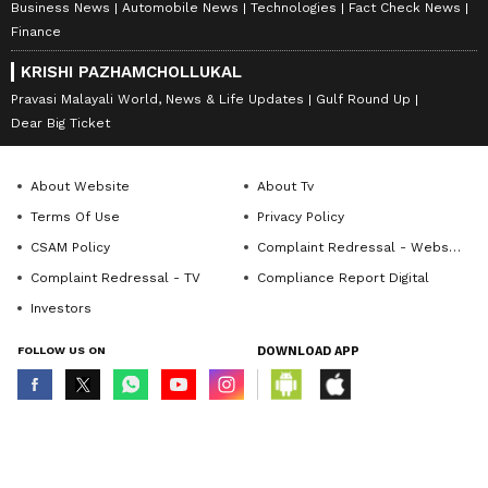
Business News
Automobile News
Technologies
Fact Check News
Finance
KRISHI PAZHAMCHOLLUKAL
Pravasi Malayali World, News & Life Updates
Gulf Round Up
Dear Big Ticket
About Website
About Tv
Terms Of Use
Privacy Policy
CSAM Policy
Complaint Redressal - Website
Complaint Redressal - TV
Compliance Report Digital
Investors
FOLLOW US ON
DOWNLOAD APP
© Copyright 2026 Asianxt Digital Technologies Private Limited (Formerly
known as Asianet News Media & Entertainment Private Limited) | All Rights
Reserved