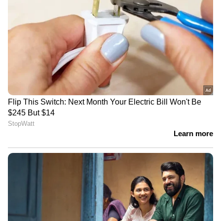
ഫാർസ് ഫിലിംസാണ് 'കാട്ടാളൻ' സിനിമയുടെ
ഓവർസീസ് ഡിസ്ട്രിബ്യൂഷൻ വിതരണാവകാശം
സ്വന്തമാക്കിയിരിക്കുന്നത്.
നവാഗതനായ പോൾ ജോർജ്ജ് സംവിധാനം
നിർവ്വഹിക്കുന്ന ചിത്രം പ്രേക്ഷകരെ
ഞെട്ടിപ്പിക്കുമെന്ന് അടിവരയിടുന്നതായിരുന്നു
കാട്ടാളൻ ഫസ്റ്റ് ലുക്ക്. അതിന് പിന്നാലെ
സിനിമയുടെ ഓരോ അപ്‍ഡേറ്റും ഏവരും
ഏറ്റെടുത്തിരുന്നു. ആനയുമായുള്ള സംഘട്ടന
രംഗങ്ങള്‍ വിഎഫ്എക്സ് ആയല്ല
ചിത്രീകരിച്ചിരിക്കുന്നതെന്നും യഥാർത്ഥ
ആനയെ തന്നെ ഉപയോഗിച്ചാണ്
ഒരുക്കിയിരിക്കുന്നത് എന്നും ഇതിനകം
സിനിമയുടെ അണിയറപ്രവർത്തകർ
അറിയിച്ചിട്ടുണ്ട്.