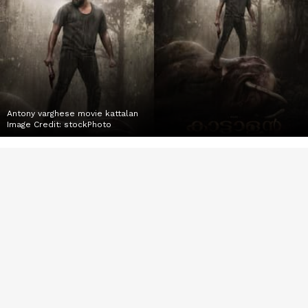
Antony varghese movie kattalan
Image Credit:
stockPhoto