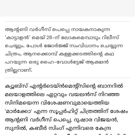
ആൻ്റണി വർഗീസ് പെപ്പെ നായകനാകുന്ന
'കാട്ടാളൻ' മെയ് 28-ന് ലോകമെമ്പാടും റിലീസ്
ചെയ്യും. പോൾ ജോർജ്ജ് സംവിധാനം ചെയ്യുന്ന
ചിത്രം, ആനക്കൊമ്പ് കള്ളക്കടത്തിൻ്റെ കഥ
പറയുന്ന ഒരു ഹൈ-വോൾട്ടേജ് ആക്ഷൻ
ത്രില്ലറാണ്.
ക്യൂബ്സ് എൻ്റർടെയ്ൻമെന്‍റ്സിന്‍റെ ബാനറിൽ
മലയാളത്തിലെ ഏറ്റവും വയലൻസ് നിറഞ്ഞ
സിനിമയെന്ന വിശേഷണവുമായെത്തിയ
'മാർക്കോ' എന്ന സൂപ്പർഹിറ്റ് ചിത്രത്തിന് ശേഷം
ആൻ്റണി വർഗീസ് പെപ്പെ, ദുഷാര വിജയൻ,
സുനിൽ, കബീർ സിംഗ് എന്നിവരെ കേന്ദ്ര