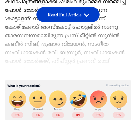
കഥാപാത്രങ്ങളാക്കി ഷരീഫ് മുഹമ്മദ് നിർമ്മിച്ച്
പോൾ ജോർജ്ജ് സംവിധാനം ചെയ്യുന്ന
Read Full Article
'കാട്ടാളൻ' സിനിമയുടെ പ്രസ് മീറ്റ് ഇന്ന്
കോഴിക്കോട് അസ്കോട്ട് ഹോട്ടലിൽ നടന്നു.
താരസമ്പന്നമായിരുന്ന പ്രസ് മീറ്റിൽ സുനിൽ,
കബീർ സിങ്, ദുഷാര വിജയൻ, സംഗീത
സംവിധായകൻ രവി ബസ്രൂർ, സംവിധായകൻ
പോള്‍ ജോര്‍ജ്ജ്, ഹിപ്സ്റ്റർ പ്രണവ് രാജ്
തുടങ്ങി നിരവധിപേര്‍ പങ്കെടുത്തു. മെയ്
28നാണ് 'കാട്ടാളൻ' വേൾഡ് വൈഡ്
LATEST VIDEOS
റിലീസിനായി ഒരുങ്ങുന്നത്.
Add Asianetnews as a Preferred
Source
''പുഷ്പ'യെപ്പോലൊരു വലിയ സിനിമയാണ്
'കാട്ടാളൻ' എന്ന് സുനിൽ പറഞ്ഞു.