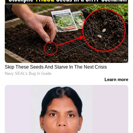
ഹിപ്സ്റ്റർ‍ പ്രണവ് രാജ്, കോൾ മീ വെനം തുടങ്ങി
നിരവധി താരങ്ങള്ർ ചിത്രത്തിലുണ്ട്.
സിനിമയുടെ ചിത്രീകരണത്തിന്
തായ്‌ലൻഡിലായിരുന്നു തുടക്കം കുറിച്ചിരുന്നത്.
ഓങ്-ബാക്ക് 2, ബാഹുബലി-2: കൺക്ലൂഷൻ,
ജവാൻ, ബാഗി 2, പൊന്നിയൻ സെൽവൻ പാർട്ട്
1 തുടങ്ങിയ ശ്രദ്ധേയ സിനിമകൾക്ക് ആക്ഷൻ
ഒരുക്കിയ ലോക പ്രശസ്തനായ സ്റ്റണ്ട്
കോറിയോഗ്രഫർ കെച്ച കെംബഡികെ ആണ്
ചിത്രത്തിൽ ആക്ഷനൊരുക്കുന്നത്. സിനിമയുടെ
രചന നിർവ്വഹിച്ചിരിക്കുന്നത് പോൾ ജോർജ്,
ജോബി വർഗ്ഗീസ്, ജെറോ ജേക്കബ്
എന്നിവരാണ്. സംഭാഷണം ഒരുക്കുന്നത് ബിഗ്
ബി, ചാപ്പ കുരിശ്, മുന്നറിയിപ്പ്, ചാർലി തുടങ്ങിയ