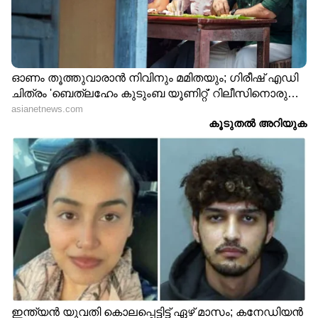
വമ്പൻ സാങ്കേതിക മികവോടെയും വൻ
ബഡ്ജറ്റോടെയും എത്തുന്ന ചിത്രം
മലയാളത്തിലെ തന്നെ മികച്ചൊരു ദൃശ്യ
വിസ്മയം തന്നെ ആകുമെന്നാണ് ഏവരും
പ്രതീക്ഷിക്കുന്നത്. ആൻ്റണി വർഗ്ഗീസ് പെപ്പെ
നായകനായെത്തുന്ന ചിത്രത്തിൽ
മലയാളത്തിൽ നിന്നുള്ളവരും പാൻ ഇന്ത്യൻ
താരങ്ങളും അടക്കം വലിയൊരു താരനിരയാണ്
ചിത്രത്തിൽ ഒരുമിക്കുന്നത്.