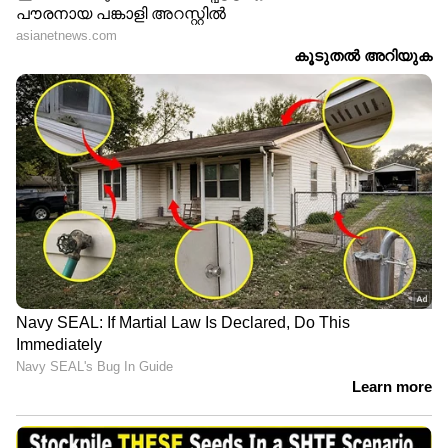
പാൻ ഇന്ത്യൻ താരങ്ങളായ സുനിൽ, കബീർ
ദുഹാൻ സിങ് എന്നിവരും ജഗദീഷ്, സിദ്ധിഖ്,
ആൻസൺ പോള്‍, രാജ് തിരൺദാസു, ഷോൺ
ജോയ് തുടങ്ങിയ ശ്രദ്ധേയ താരങ്ങളും റാപ്പർ
ബേബി ജീൻ, ഹനാൻ ഷാ, കിൽ താരം പാർത്ഥ്
തീവാരി, 'ലോക' ഫെയിം ഷിബിൻ എസ്. രാഘവ്,