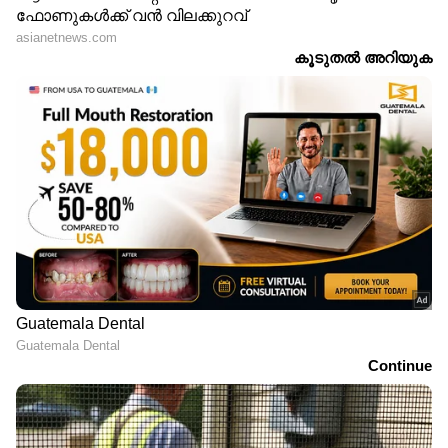
പരമേശ്വരൻ, സൗണ്ട് ഡിസൈനർ: കിഷാൻ,
കോസ്റ്റ്യൂം: ധന്യ ബാലകൃഷ്ണൻ, മേക്കപ്പ്:
റോണക്സ് സേവ്യർ, സ്റ്റിൽസ്: അമൽ സി സദർ,
കോറിയോഗ്രാഫർ: ഷെരീഫ്, സ്റ്റണ്ട് സന്തോഷ്
മാസ്റ്റർ, ഗാനരചന: വിനായക് ശശികുമാർ,
സുഹൈൽ കോയ, ചീഫ് അസ്സോസിയേറ്റ്:
രാജേഷ് ഭാസ്കർ, വിഎഫ്എക്സ്: ത്രീഡിഎസ്,
അഡീഷണൽ സോങ്ങ്: ബി. അജനീഷ്
ലോക്‌നാഥ് , ഡിജിറ്റൽ മാർക്കറ്റിംഗ്:
ഒബ്സിക്യൂറ എൻ്റർടെയ്ൻമെൻ്റ്സ്, പി ആർ
ആൻഡ് മാർക്കറ്റിംഗ്: വൈശാഖ് സി
വടക്കേവീട്, ജിനു അനിൽകുമാർ, പിആർഒ:
ആതിര ദിൽജിത്ത്.