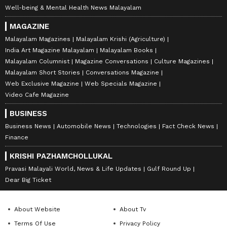
Well-being & Mental Health News Malayalam
MAGAZINE
Malayalam Magazines
Malayalam Krishi (Agriculture)
India Art Magazine Malayalam
Malayalam Books
Malayalam Columnist
Magazine Conversations
Culture Magazines
Malayalam Short Stories
Conversations Magazine
Web Exclusive Magazine
Web Specials Magazine
Video Cafe Magazine
BUSINESS
Business News
Automobile News
Technologies
Fact Check News
Finance
KRISHI PAZHAMCHOLLUKAL
Pravasi Malayali World, News & Life Updates
Gulf Round Up
Dear Big Ticket
About Website
About Tv
Terms Of Use
Privacy Policy