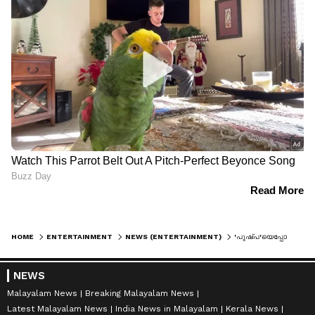
HOME
ENTERTAINMENT
NEWS (ENTERTAINMENT)
'പുഷ്പ'യെപ്പോലൊരു വലിയ സിനിമയെന്ന് സുനിൽ; ക്യൂബ്സ് വലിയൊരു സ്പേസാണ് നൽകിയതെന്ന് രവി ബസ്രൂർ; താര സമ്പന്നമായി 'കാട്ടാളൻ' പ്രസ് മീറ്റ്
NEWS
Malayalam News
Breaking Malayalam News
Latest Malayalam News
India News in Malayalam
Kerala News