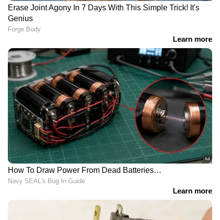
സൂചനയാണ് കാടിൻ്റെ വന്യമായ
ഈണവുമായുള്ള ട്രെയിലറിലെ മ്യൂസിക്
നൽകിയിരിക്കുന്നത്. കന്നഡയിലെ ശ്രദ്ധേയ
സംഗീത സംവിധായകൻ അജനീഷ്
ലോക്നാഥും കാട്ടാളനിൽ
സംഗീതമൊരുക്കുന്നുണ്ട്. ടി സീരീസാണ്
സിനിമയുടെ മ്യൂസിക് റൈറ്റ്സ്
സ്വന്തമാക്കിയിരിക്കുന്നത്. ഷിമാരൂ ആണ്
ഡിജിറ്റൽ ആൻഡ് സാറ്റലൈറ്റ് ഡിസിട്രിബ്യൂട്ടർ
പാർട്നർ. . 'കെ.ജി.എഫ്', 'കാന്താര' തുടങ്ങിയ
ബ്രഹ്മാണ്ഡ ചിത്രങ്ങളുടെ നിർമ്മാതാക്കളായ
ഹോംബാലെ ഫിലിംസാണ് ചിത്രത്തിന്‍റെ
കർണാടകയിലെ തിയേറ്റർ വിതരണാവകാശം
റെക്കോർഡ് തുകയ്ക്ക്
സ്വന്തമാക്കിയിരിക്കുന്നത്. ഫിലിം
ഡിസ്ട്രിബ്യൂഷൻ രംഗത്തെ അതികായരായ