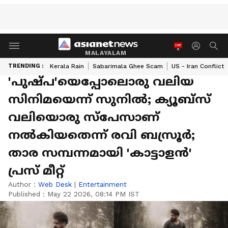
MALAYALAM
TRENDING :
Kerala Rain
Sabarimala Ghee Scam
US - Iran Conflict
'പുഷ്പ'യെപ്പോലൊരു വലിയ
സിനിമയെന്ന് സുനിൽ; ക്യൂബ്സ്
വലിയൊരു സ്പേസാണ്
നൽകിയതെന്ന് രവി ബസ്രൂർ;
താര സമ്പന്നമായി 'കാട്ടാളൻ'
പ്രസ് മീറ്റ്
Author :
Web Desk
|
Entertainment
Published :
May 22 2026, 08:14 PM IST