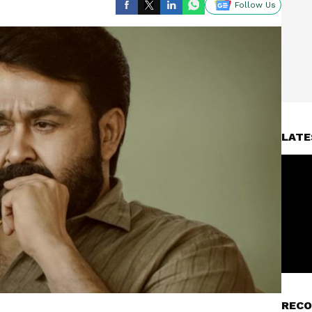
Follow Us
LATE
RECO