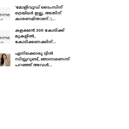
'മോളിവുഡ് ടൈംസിന്
ട്രെയ്‌ലർ ഇല്ല, അതിന്
കാരണമിതാണ്..';
വ്യക്തമാക്കി അഭിനവ്
സുന്ദർ നായക്
കളക്ഷൻ 300 കോടിക്ക്
മുകളില്‍,
കോടിക്കണക്കിന്
ടിക്കറ്റുകള്‍ വിറ്റു, ഞെട്ടിച്ച്
കറുപ്പ്
എനിക്കൊരു ട്വിൻ
സിസ്റ്ററുണ്ട്, ഞാനാണെന്ന്
പറഞ്ഞ് അവൾ
ഓട്ടോഗ്രാഫെല്ലാം സൈന്‍
ചെയ്ത് നല്‍കിയിട്ടുണ്ട്;
തുറന്നുപറഞ്ഞ് സെറിൻ
ഷിഹാബ്