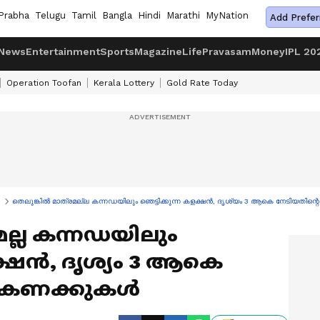
Prabha
Telugu
Tamil
Bangla
Hindi
Marathi
MyNation
Add Prefer
News
Entertainment
Sports
Magazine
Life
Pravasam
Money
IPL 20
Operation Toofan
Kerala Lottery
Gold Rate Today
തെലുങ്കില്‍ മാത്രമല്ല കന്നഡയിലും ഞെട്ടിക്കുന്ന കളക്ഷൻ, ദൃശ്യം 3 ആകെ നേടിയതിന്റ
രമല്ല കന്നഡയിലും
ളക്ഷൻ, ദൃശ്യം 3 ആകെ
 കണക്കുകള്‍