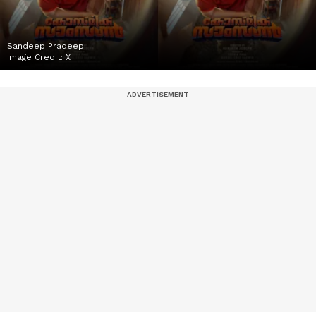
Sandeep Pradeep
Image Credit:
X