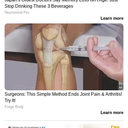
അശ്വതി ശ്രീകാന്ത്
'അറിയാലോ, മമ്മൂട്ടിയാണ്';
സംസ്ഥാനതലത്തിൽ
ഏറ്റവും കൂടുതൽ തവണ
പുരസ്കാരങ്ങൾ
മികച്ച നടനുള്ള ദേശീയ
വാങ്ങിക്കൂട്ടി; മഞ്ഞുമ്മൽ
പുരസ്കാരം, അമിതാഭ്
ബോയ്‌സിന് ദേശീയ
ബച്ചനൊപ്പം മമ്മൂട്ടി
തലത്തിൽ നിരാശ