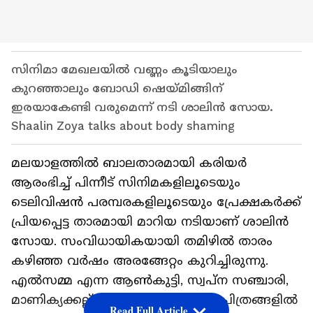
സിനിമാ മേഖലയിൽ വണ്ണം കൂടിയാലും
കുറഞ്ഞാലും ബോഡി ഷെയ്മിങ്ങിന്
ഇരയാകേണ്ടി വരുമെന്ന് നടി ശാലിൻ സോയ.
Shaalin Zoya talks about body shaming
മലയാളത്തിൽ ബാലതാരമായി കരിയർ
ആരംഭിച്ച് പിന്നീട് സിനിമകളിലൂടെയും
ടെലിവിഷൻ പരമ്പരകളിലൂടെയും പ്രേക്ഷകർക്ക്
പ്രിയപ്പെട്ട താരമായി മാറിയ നടിയാണ് ശാലിൻ
സോയ. സംവിധായികയായി തമിഴിൽ താരം
കഴിഞ്ഞ വർഷം അരങ്ങേറ്റം കുറിച്ചിരുന്നു.
എൽസമ്മ എന്ന ആൺകുട്ടി, സ്വപ്ന സഞ്ചാരി,
മാണിക്യക്കല്ല്, മല്ലു സിങ്ങ് തുടങ്ങീ ചിത്രങ്ങളിൽ
Read Full Article