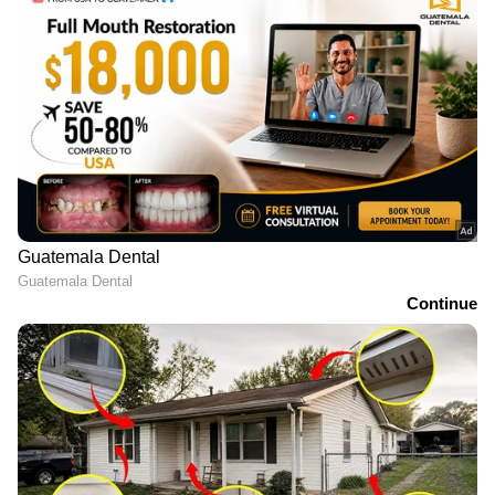
LATEST VIDEOS
പിഎസ്‌സി ഉദ്യോഗാർഥികളുടെ
സമരം; ശക്തമായ ഇടപെടലിന്
ബിജെപി
സ്വാതന്ത്ര്യ ദിനാഘോഷ
പരിപാടികളിൽ വന്ദേമാതരം
മുഴുവനായി പാടാൻ നിർദേശം
നൽകിയിട്ടില്ലെന്ന് ലോക്ഭവൻ