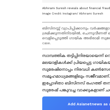
Abhirami Suresh reveals about financial frau
Image Credit:
Instagram/ Abhirami Suresh
ബിസിനസ്സ് വ്യാപിപ്പിക്കാനും വർഷങ്ങള
ശ്രമിക്കുന്നതിനിടയിൽ, ചെന്നുവീണത് 
വെളിപ്പെടുത്തി ഗായിക അഭിരാമി സുരേഷ്. 
case.
സാമ്പത്തിക തട്ടിപ്പിനിരയായെന്ന് 
മലയാളികൾക്ക് പ്രിയപ്പെട്ട ഗാ
സുരേഷിനൊപ്പം നിരവധി കൺസേർട്ടുക
സമൂഹമാധ്യമങ്ങളിലും സജീവമാണ്
ഇപ്പോഴിതാ ബിസിനസ് രംഗത്ത് തനിക്ക
സുരേഷ് പങ്കുവച്ച വാക്കുകളാണ് ചർ
Add Asianetnews as 