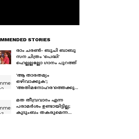
MMENDED STORIES
രാം ചരൺ- ബുചി ബാബു
സന ചിത്രം 'പെദ്ധി'
ഹെല്ലല്ലല്ലോ ഗാനം പുറത്ത്
'ആ താരതമ്യം
ഒഴിവാക്കുക';
'അതിമനോഹര'ത്തെക്കുറി
ച്ച് മോഹന്‍ലാല്‍
ആരാധകര്‍,
മത തീവ്രവാദം എന്ന
മറുപടിയുമായി തരുണ്‍
പരാമർശം ഉണ്ടായിട്ടില്ല;
മൂര്‍ത്തി
കുടുംബം തകരുമെന്ന
ഘട്ടത്തിലാണ്
അൻസിബയ്‌ക്കെതിരെ
കേസ് കൊടുത്തത്;
തുറന്നുപറഞ്ഞ്