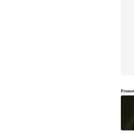
െയ്യും.
സംരംഭകനെയും പോലെ, തികച്ചും ആത്മാർത്ഥമായ
ണ്ടത്. വാഗ്ദാനങ്ങൾ വളരെ വലുതായിരുന്നു.
ം, വിശ്വസനീയവും, ഏതാണ്ട് ഒരു ബാങ്ക് ഇടപാട്
്ങളുമായി, സ്വന്തം നിലയിൽ എന്തെങ്കിലും
ന്റെ സ്വപ്നങ്ങൾ യാഥാർത്ഥ്യമാക്കാൻ സഹായിച്ച
യത് നൽകി എല്ലാറ്റിനെയും കൂടുതൽ
ാളെ സംബന്ധിച്ച് -ഞാൻ പ്രാർത്ഥിച്ചുകൊണ്ടിരുന്ന
ണ് എനിക്ക് തോന്നിയത്.
ചു. ആ വിശ്വാസത്തിന് ഞാൻ വലിയ വില
ുടെ പുറത്ത് ഞാൻ പലർക്കും ഉറപ്പുകൾ നൽകി.
തികൾ തയാറാക്കി. ഫണ്ടുകൾ സമാഹരിച്ചു.
ഈ പിന്തുണ വന്നുചേരുമെന്ന പൂർണ്ണ പ്രതീക്ഷയിൽ
രിച്ച് ക്രമീകരിച്ചു. എന്നാൽ, കൃത്യമായി ആ