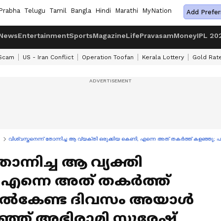
Prabha
Telugu
Tamil
Bangla
Hindi
Marathi
MyNation
Add Prefer
News
Entertainment
Sports
Magazine
Life
Pravasam
Money
IPL 20
 Scam
US - Iran Conflict
Operation Toofan
Kerala Lottery
Gold Rat
വിശ്വസ്തനെന്ന് തോന്നിച്ച ആ വ്യക്തി ഒരുക്കിയ കെണി, എന്നെ അത് തകർത്ത് കളഞ്ഞു;
ോന്നിച്ച ആ വ്യക്തി
 എന്നെ അത് തകർത്ത്
നൽകേണ്ട ദിവസം അയാൾ
പറഞ്ഞ് അഭിരാമി സുരേഷ്