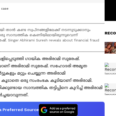
d case
ായി താൻ കണ്ട സ്വപ്നങ്ങളിലേക്ക് നടന്നുടുക്കാനും
RECO
ഒരു സാമ്പത്തിക കെണിയിലായിരുന്നുവെന്ന്
Singer Abhirami Suresh reveals about financial fraud
വെളിപ്പെടുത്തി ഗായിക അഭിരാമി സുരേഷ്.
യികയാണ് അഭിരാമി സുരേഷ്. സഹോദരി അമൃത
ളും മറ്റും ചെയ്യുന്ന അഭിരാമി
. കൂടാതെ ഒരു സംരംഭക കൂടിയാണ് അഭിരാമി.
ുണ്ടായ സാമ്പത്തിക തട്ടിപ്പിനെ കുറിച്ച് അഭിരാമി
ച്ചയാവുന്നത്.
a Preferred Source