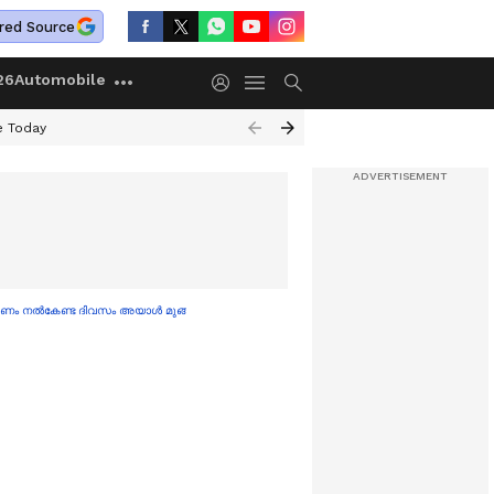
red Source
26
Automobile
e Today
 പണം നൽകേണ്ട ദിവസം അയാൾ മുങ്ങി; തുറന്നുപറഞ്ഞ് അഭിരാമി സുരേഷ്