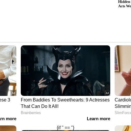
്തി അപ്രത്യക്ഷനായി. വെറുതെ അങ്ങനെ,
ാധ്യതകൾ അപ്രത്യക്ഷമായില്ല. ഞാൻ വളരെ
്ലാം ഒരൊറ്റ നിമിഷം കൊണ്ട് തകർന്നു വീണു.
. എന്റെ വിശ്വാസ്യത ചോദ്യം ചെയ്യപ്പെട്ടു.
ഞാൻ നൽകിയ വാക്കുകൾ പാലിക്കാൻ കഴിയാതെ
്കാൻ ശ്രമിക്കുന്നതിനും മുങ്ങിത്താഴാതിരിക്കാൻ
നസികമായി പൂർണ്ണമായും തകർന്നുപോയി.
തി. ചടങ്ങുകളിൽ പങ്കെടുക്കുന്നത്
 ക്രിയേഷൻ നിർത്തിവെച്ചു. സോഷ്യൽ മീഡിയയിൽ