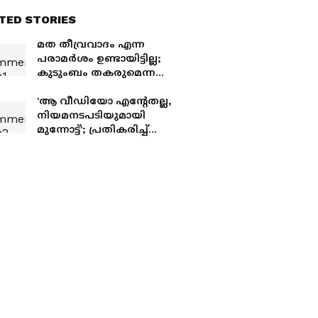
TED STORIES
മത തീവ്രവാദം എന്ന
പരാമർശം ഉണ്ടായിട്ടില്ല;
കുടുംബം തകരുമെന്ന
ഘട്ടത്തിലാണ്
അൻസിബയ്‌ക്കെതിരെ
'ആ വീഡിയോ എന്റേതല്ല,
കേസ് കൊടുത്തത്;
നിയമനടപടിയുമായി
തുറന്നുപറഞ്ഞ്
മുന്നോട്ട്'; പ്രതികരിച്ച്
ലക്ഷ്മിപ്രിയ
രുക്മിണി വസന്ത്