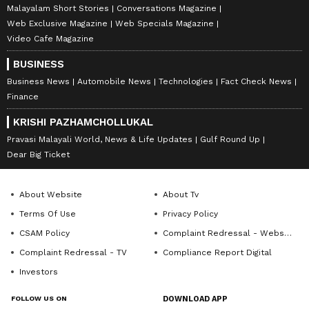
Malayalam Short Stories
Conversations Magazine
Web Exclusive Magazine
Web Specials Magazine
Video Cafe Magazine
BUSINESS
Business News
Automobile News
Technologies
Fact Check News
Finance
KRISHI PAZHAMCHOLLUKAL
Pravasi Malayali World, News & Life Updates
Gulf Round Up
Dear Big Ticket
About Website
About Tv
Terms Of Use
Privacy Policy
CSAM Policy
Complaint Redressal - Website
Complaint Redressal - TV
Compliance Report Digital
Investors
FOLLOW US ON
DOWNLOAD APP