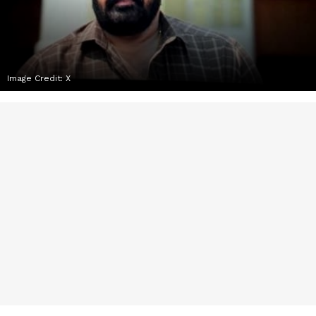
Image Credit:
X