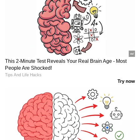
LATEST VIDEOS
ജന്തർ മന്തർ എന്തുകൊണ്ട്
അടച്ചുപൂട്ടുന്നില്ലെന്ന് ചോദ്യവുമായി
ദില്ലി ഹൈക്കോടതി
മോഹൻ ലാലിന് വിസ കിട്ടിയില്ല;
ഇന്നത്തെ സിഡ്നി ഷോ മാറ്റി വെച്ചു,
ക്ഷമ ചോദിച്ച് മോഹൻലാൽ