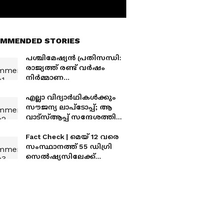
MMENDED STORIES
പശ്ചിമേഷ്യന്‍ പ്രതിസന്ധി:
രാജ്യത്ത് രണ്ട് വര്‍ഷം
നിര്‍മ്മാണ
പ്രവൃത്തികള്‍ക്ക് വിലക്ക്
എന്ന വാര്‍ത്ത തള്ളി നീതി
എല്ലാ വിദ്യാര്‍ഥികള്‍ക്കും
ആയോഗ്
സൗജന്യ ലാപ്‌ടോപ്പ്; ആ
വാട്‌സ്ആപ്പ് സന്ദേശത്തിന്
പിന്നിലെന്ത്?
Fact Check | മെയ് 12 വരെ
സംസ്ഥാനത്ത് 55 ഡിഗ്രി
സെല്‍ഷ്യസിലേക്ക്
താപനില
ഉയര്‍ന്നേക്കുമെന്ന
വൈറല്‍ വാട്‌സ്ആപ്പ്
സന്ദേശം വ്യാജം