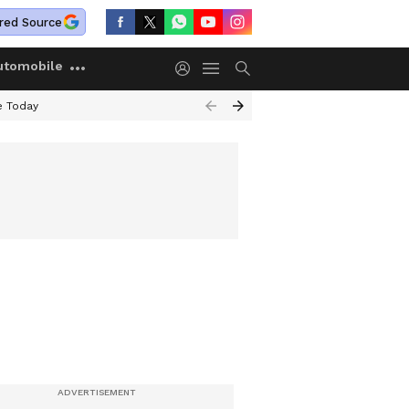
red Source
utomobile
e Today