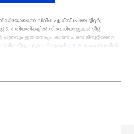
‍റെ വീഡിയോയാണ് വിവിധ എക്‌സ് (പഴയ ട്വിറ്റര്‍)
റ് 5, 6 തിയതികളില്‍ നിരവധിയാളുകള്‍ ട്വീറ്റ്
്‍റെ ചിത്രവും ഇതിനൊപ്പം കാണാം. ഒരു മിനുറ്റിലേറെ
വിധ ട്വീറ്റുകളുടെ ലിങ്കുകള്‍
1
,
2
,
3
,
4
എന്നിവയില്‍
്‍ ചുവടെ ചേര്‍ത്തിരിക്കുന്നു.
യിലും വാട്സ്ആപ്പിലും വേഗത്തിൽ
ങൾ, വ്യാജ വാർത്തകൾ, തെറ്റിദ്ധരിപ്പിക്കുന്ന
പിന്നിലെ സത്യങ്ങൾ പരിശോധിച്ച്
വസ്തുതകൾ
Asianet News Malayalam
തിന്‍റെലക്ഷ്യം.