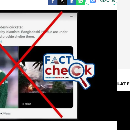
Follow Us
LATE