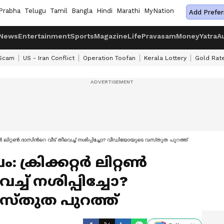
Prabha
Telugu
Tamil
Bangla
Hindi
Marathi
MyNation
Add Prefer
News
Entertainment
Sports
Magazine
Life
Pravasam
Money
Yatra
A
 Scam
US - Iran Conflict
Operation Toofan
Kerala Lottery
Gold Rat
്‍ ലിറ്റണ്‍ ദാസിന്‍റെ വീട് തീവെച്ച് നശിപ്പിച്ചോ? വീഡിയോയുടെ വസ്‌തുത പുറത്ത്
്രിക്കറ്റര്‍ ലിറ്റണ്‍
െച്ച് നശിപ്പിച്ചോ?
്‌തുത പുറത്ത്