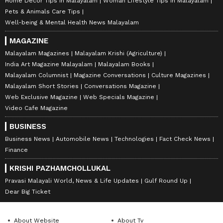
Home Decor Tips in Malayalam
Woman Lifestyle Tips in Malayalam
Pets & Animals Care Tips
Well-being & Mental Health News Malayalam
MAGAZINE
Malayalam Magazines
Malayalam Krishi (Agriculture)
India Art Magazine Malayalam
Malayalam Books
Malayalam Columnist
Magazine Conversations
Culture Magazines
Malayalam Short Stories
Conversations Magazine
Web Exclusive Magazine
Web Specials Magazine
Video Cafe Magazine
BUSINESS
Business News
Automobile News
Technologies
Fact Check News
Finance
KRISHI PAZHAMCHOLLUKAL
Pravasi Malayali World, News & Life Updates
Gulf Round Up
Dear Big Ticket
About Website
About Tv