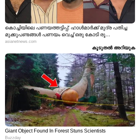
ലോകകപ്പില്‍ ടീം പുറത്തായതില്‍ മെക്‌സിക്കന്‍
ആരാധകന്‍റെ രോക്ഷപ്രകടനമാണ്
വീഡിയോയില്‍ കാണുന്നത്. ദൃശ്യങ്ങളില്‍
കാണുന്ന ആരാധകന്‍ ധരിച്ചിരിക്കുന്നത് പാക്
ക്രിക്കറ്റ് ടീമിന്‍റെ ജേഴ്‌സിയല്ല, മെക്‌സിക്കന്‍
ഫുട്ബോള്‍ ടീമിന്‍റെ ലോഗോയുള്ള
കുപ്പായമാണ്.
Read more:
'ഇസ്രയേല്‍
മാധ്യമപ്രവര്‍ത്തകന്‍റെ മൈക്ക് ക്രിസ്റ്റ്യാനോ
റൊണാള്‍ഡോ വലിച്ചെറിഞ്ഞു'? Fact Check
ഏഷ്യാനെറ്റ് ന്യൂസ് ലൈവ് യൂട്യൂബിൽ
കാണാം