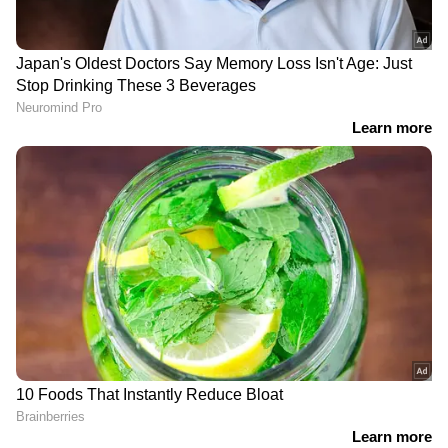
ആരാധകന്‍ ടിവി തല്ലിപ്പൊളിക്കുന്നു എന്ന
തലക്കെട്ടോടെയാണ് ഈ ട്വീറ്റുകളെല്ലാം.
ട്വീറ്റുകളുടെ ലിങ്കുകള്‍
1
,
2
,
3
,
4
,
5
.
DOWNLOAD APP
Fact Check
, സോഷ്യൽ മീഡിയയിലും
വാട്സ്ആപ്പിലും വേഗത്തിൽ പ്രചരിക്കുന്ന
തെറ്റായ വിവരങ്ങൾ, വ്യാജ വാർത്തകൾ,
തെറ്റിദ്ധരിപ്പിക്കുന്ന പോസ്റ്റുകൾ
തുടങ്ങിയവയുടെ പിന്നിലെ സത്യങ്ങൾ
പരിശോധിച്ച് പ്രേക്ഷകർക്ക് യഥാർത്ഥ
വസ്തുതകൾ
Asianet News Malayalam
ത്തിലൂടെ എത്തിക്കുന്നതാണ്
ഇതിന്‍റെലക്ഷ്യം.