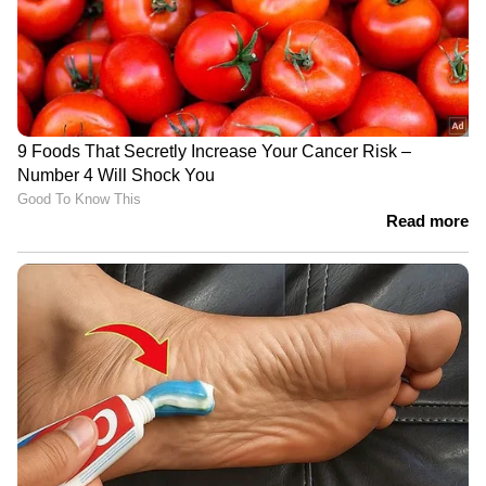
അനീമിയ തടയാൻ
സ്ത്രീകൾ നിർബന്ധമായും
കഴിക്കേണ്ട അയൺ
കഴിക്കേണ്ട പോഷക
അടങ്ങിയ 6 ഭക്ഷണങ്ങൾ
ഗുണമുള്ള ഭക്ഷണങ്ങൾ
LATEST VIDEOS