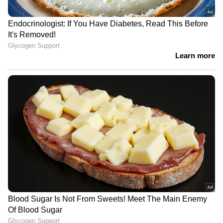
ഒഴിച്ചതിന് ശേഷം അതിലേയ്ക്ക് ആവശ്യത്തിന്
മുട്ട പൊട്ടിച്ചൊഴിക്കുക. ഇനി അതിനൊപ്പം
തന്നെ കുരുമുളകുപൊടിയും പനീറും ഉപ്പും
ചേർത്ത് നല്ലതുപോലെ ഇളക്കി യോജിപ്പിക്കുക.
ഇതൊന്നു ക്രീമിയായി വരുന്ന സമയത്ത്
ഇതിലേയ്ക്ക് നമുക്ക് ചീസ് കൂടി ചേർത്ത്
വീണ്ടും നല്ല ക്രീമിയാവുമ്പോൾ മല്ലിയില
വിതറിയതിന് ശേഷം ബ്രെഡ് കട്ട് ചെയ്ത്
അതിനുള്ളിലായി ഈ ഒരു മിക്സ് വെച്ച്
കൊടുക്കുക. ഇതോടെ ചീസി പനീർ
സാൻഡ്‌വിച്ച് റെഡി.
Also read: ചീസി എഗ്ഗ് ബൺ വീട്ടില്‍
തയ്യാറാക്കാം; റെസിപ്പി