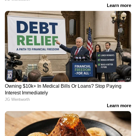
വേണ്ട ചേരുവകൾ
പനീർ - 1/2 കപ്പ്
ചീസ് - 1/4 കപ്പ്
മുട്ട - 2 എണ്ണം
കുരുമുളക് പൊടി - 1/4 സ്പൂൺ
ഉപ്പ് - 1/4 സ്പൂൺ
ബ്രെഡ് - 4 എണ്ണം
ബട്ടർ - 4 സ്പൂൺ
മല്ലിയില - 2 സ്പൂൺ