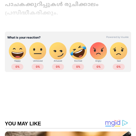
പാചകക്കുറിപ്പുകൾ രുചിക്കാലം
പ്രസിദ്ധീകരിക്കും.
Add Asianetnews as a Preferred
Source