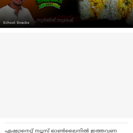
School Snacks
ഏഷ്യാനെറ്റ് ന്യൂസ് ഓണ്‍ലൈനില്‍ ഇത്തവണ