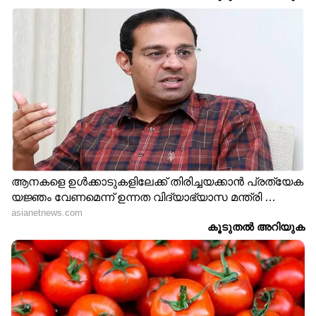
RECOMMENDED STORIES
ഇഡ്ഡലി നല്ല സോഫ്റ്റായി
മുരിങ്ങയില സൂപ്പറാണ്,
കിട്ടാൻ ഇങ്ങനെ
പതിവായി കഴിച്ചാൽ ഈ
ചെയ്താൽ മതി
രോ​ഗങ്ങളെ അകറ്റി
നിർത്തും