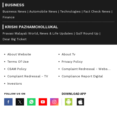
BUSINESS
Business News
Automobile News
Technologies
Fact Check News
Finance
KRISHI PAZHAMCHOLLUKAL
Pravasi Malayali World, News & Life Updates
Gulf Round Up
Dear Big Ticket
About Website
About Tv
Terms Of Use
Privacy Policy
CSAM Policy
Complaint Redressal - Website
Complaint Redressal - TV
Compliance Report Digital
Investors
FOLLOW US ON
DOWNLOAD APP
© Copyright 2026 Asianxt Digital Technologies Private Limited (Formerly
known as Asianet News Media & Entertainment Private Limited) | All Rights