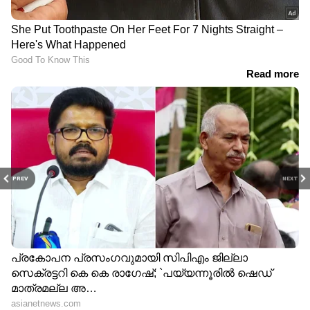
സ്ത്രീ ആരോഗ്യ സംരക്ഷണത്തിൽ
രാജ്യത്ത് മാതൃകയാകാൻ
കര്‍ണാടക; 'ഋതുതാരെ' പദ്ധതി
ഒരുങ്ങുന്നു
നിർത്തിയിട്ട കാർ കത്തിച്ചു,
യുവതിയുടെ മേൽ
പെട്രോളൊഴിച്ചു; വീട്ടിൽക്കയറി
യുവാവിന്റെ പരാക്രമം
PREV
NEXT