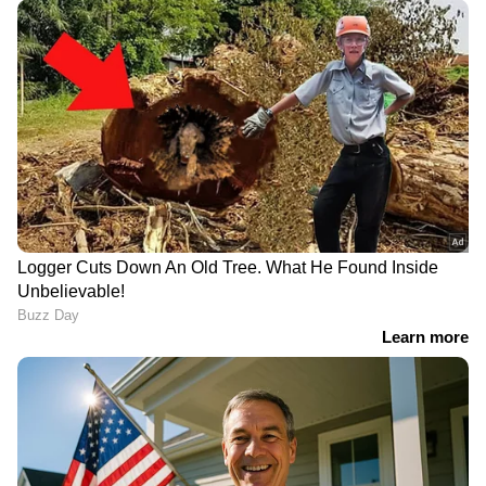
മുട്ടയാണ് മൂന്നാമതായി ഈ പട്ടികയില്‍
ഉള്‍പ്പെടുന്നത്. സള്‍ഫര്‍ ധാരാളം അടങ്ങിയ ഇവ
കഴിക്കുന്നത് രോഗ പ്രതിരോധശേഷി കൂട്ടാനും
ക്യാന്‍‌സര്‍ സാധ്യതയെ കുറയ്ക്കാനും
സഹായിക്കും.