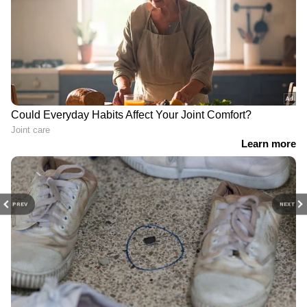
ഹൃദയാരോഗ്യത്തിന്
നല്ല കൊളസ്ട്രോൾ കൂട്ടാൻ
കഴിക്കേണ്ട 5 സൂപ്പർ
ഈ 5 ഭക്ഷണങ്ങൾ
ഫുഡുകൾ ഇവയാണ്
കഴിക്കൂ
PREV
NEXT