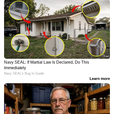
ആറ്...
നട്സും സീഡുകളും ഡ്രൈ ഫ്രൂട്ട്സുകളുമാണ്
അവസാനമായി ഈ പട്ടികയില്‍ ഉള്‍പ്പെടുന്നത്.
സള്‍ഫര്‍ ധാരാളം അടങ്ങിയ ഇവ കഴിക്കുന്നതും
ക്യാന്‍സര്‍ സാധ്യതയെ കുറയ്ക്കാന്‍
സഹായിക്കും.
ശ്രദ്ധിക്കുക: ആരോഗ്യ വിദഗ്ധന്റെയോ
ന്യൂട്രീഷനിസ്റ്റിന്റെയോ ഉപദേശം തേടിയ ശേഷം
മാത്രം ആഹാരക്രമത്തില്‍ മാറ്റം വരുത്തുക.
Also read: ദഹനക്കേട് അകറ്റാന്‍ ഡയറ്റില്‍
ഉള്‍പ്പെടുത്താം ഈ ആറ് പഴങ്ങള്‍...