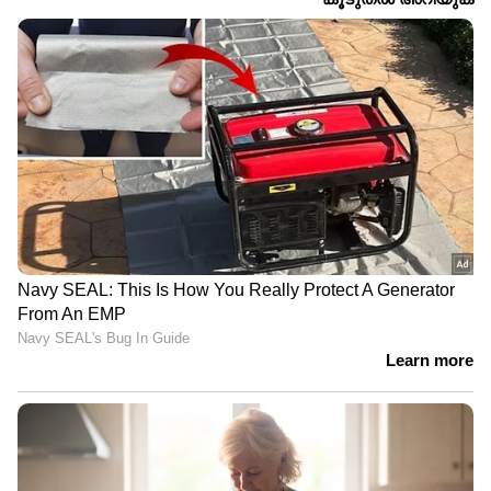
RECOMMENDED STORIES
International Tea Day 2026:
International Tea Day 2026 :
ദിവസവും ഔഷധ ചായ
കട്ടൻ ചായ കുടിച്ചാലുള്ള
കുടിക്കുന്നതിന്റെ
ഏഴ് അതിശയിപ്പിക്കുന്ന
അതിശയിപ്പിക്കുന്ന
ആരോ​ഗ്യ​ഗുണങ്ങൾ
ഗുണങ്ങൾ
എന്തൊക്കെയാണെന്ന്
അറിയാം