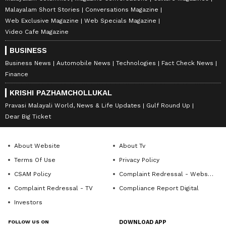
Malayalam Short Stories
Conversations Magazine
Web Exclusive Magazine
Web Specials Magazine
Video Cafe Magazine
BUSINESS
Business News
Automobile News
Technologies
Fact Check News
Finance
KRISHI PAZHAMCHOLLUKAL
Pravasi Malayali World, News & Life Updates
Gulf Round Up
Dear Big Ticket
About Website
About Tv
Terms Of Use
Privacy Policy
CSAM Policy
Complaint Redressal - Website
Complaint Redressal - TV
Compliance Report Digital
Investors
FOLLOW US ON
DOWNLOAD APP