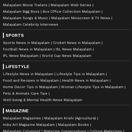
Malayalam Movie Trailers
Malayalam Web Series
Malayalam Bigg Boss
Box Office Collection Malayalam
Malayalam Songs & Music
Malayalam Miniscreen & TV News
Malayalam Celebrity Interviews
SPORTS
Sports News in Malayalam
Cricket News in Malayalam
Football News in Malayalam
ISL News Malayalam
IPL News Malayalam
World Cup News Malayalam
LIFESTYLE
Lifestyle News in Malayalam
Lifestyle Tips in Malayalam
Food and Recipes in Malayalam
Health News in Malayalam
Home Decor Tips in Malayalam
Woman Lifestyle Tips in Malayalam
Pets & Animals Care Tips
Well-being & Mental Health News Malayalam
MAGAZINE
Malayalam Magazines
Malayalam Krishi (Agriculture)
India Art Magazine Malayalam
Malayalam Books
Malayalam Columnist
Magazine Conversations
Culture Magazines