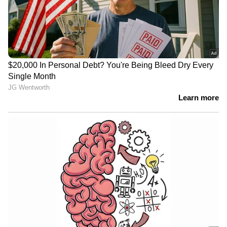
നാല്...
ബീന്‍സ് ആണ് അടുത്തതായി ഈ പട്ടികയില്‍
ഉള്‍പ്പെടുന്നത്. സള്‍ഫറും ഫൈബറും
മറ്റും അടങ്ങിയ ഇവ ക്യാന്‍സര്‍ സാധ്യതയെ
തടയുമെന്നാണ് വിദഗ്ധര്‍ പറയുന്നത്.