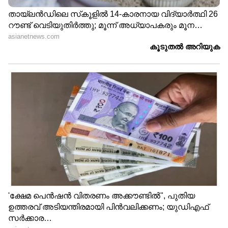
LATEST VIDEOS
കുത്തിയിരിപ്പ് സമരം
അവസാനിപ്പിച്ച് ഷിജിന്റെ കുടുംബം,
5 മണിക്ക് മന്ത്രി സിപി ജോൺ ചർച്ച
നടത്തും
പത്തനംതിട്ടയിൽ പലയിടത്തും
ഇടവിട്ട് മഴ; തിരുവല്ലയിൽ
വെള്ളക്കെട്ട് മാറിയിട്ടില്ല |
Pathanamthitta