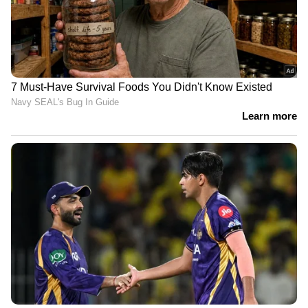
youtubevideo
LATEST VIDEOS
ABOUT THE AUTHOR
Web Desk
WD