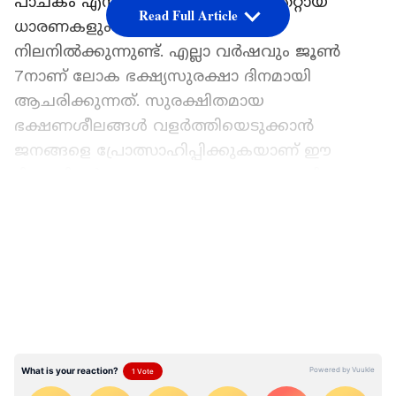
പാചകം എന്നിവയെക്കുറിച്ച് പല തെറ്റായ
Read Full Article
ധാരണകളും ഇന്നും സമൂഹത്തിൽ
നിലനിൽക്കുന്നുണ്ട്. എല്ലാ വർഷവും ജൂൺ
7നാണ് ലോക ഭക്ഷ്യസുരക്ഷാ ദിനമായി
ആചരിക്കുന്നത്. സുരക്ഷിതമായ
ഭക്ഷണശീലങ്ങൾ വളർത്തിയെടുക്കാൻ
ജനങ്ങളെ പ്രോത്സാഹിപ്പിക്കുകയാണ് ഈ
ദിനത്തിന്റെ ലക്ഷ്യം. പ്രധാനമായും ശ്രദ്ധിക്കേണ്ട
കാര്യങ്ങൾ എന്തൊക്കെയാണെന്ന് അറിയാം.
LATEST VIDEOS
ഏഷ്യാനെറ്റ് ന്യൂസ് പ്രധാന വാർത്താ സ്രോതസായി
തെരഞ്ഞെടുക്കുക
ഭക്ഷണം കേടായോ എന്ന് മണത്തോ,
നോക്കിയോ അറിയാൻ സാധിക്കുമോ?
ഇല്ല. നമുക്ക് അസുഖം വരുത്തുന്ന ഭൂരിഭാഗം
സൂക്ഷ്മാണുക്കളും ഭക്ഷണത്തിന്റെ