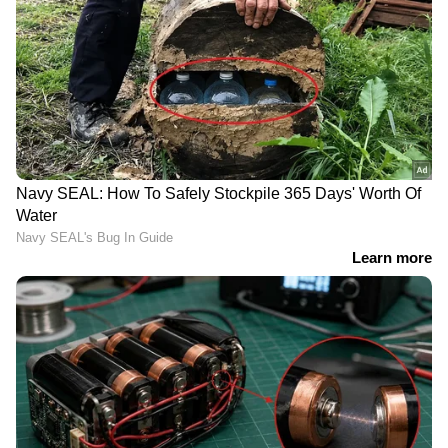
ഇല്ല. പച്ചയിറച്ചി കഴുകുമ്പോൾ അതിലെ
ദോഷകരമായ സൂക്ഷ്മാണുക്കൾ
വെള്ളത്തിലൂടെ നമ്മുടെ കൈകളിലേക്കും
പാത്രങ്ങളിലേക്കും അടുക്കളയിലെ മറ്റ്
പ്രതലങ്ങളിലേക്കും പടരുകയാണ് ചെയ്യുന്നത്.