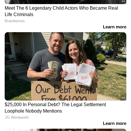
സപ്ലിമെന്റുകൾ
ക്യാൻസറിനെ ചെറുക്കാൻ
ഒഴിവാക്കാം; മഗ്നീഷ്യം
ഡയറ്റിൽ ഉൾപ്പെടുത്തേണ്ട
ധാരാളമായി അടങ്ങിയ ഈ
6 പഴങ്ങൾ
പഴങ്ങൾ കഴിക്കൂ
Related Articles
Health Tips : ചർമ്മം ആരോ​ഗ്യത്തോടെ
നിലനിർത്താൻ നിർബന്ധമായും
കഴിക്കേണ്ട ആറ് ഭക്ഷണങ്ങൾ
Health Tips : എന്താണ് നോറോവൈറസ്?
ലക്ഷണങ്ങൾ എന്തെല്ലാം?
നിങ്ങൾ ദിവസവും ഓട്സ്
പച്ചമാങ്ങ കഴിക്കുന്നതിന്റെ
കഴിക്കാറുണ്ടോ? എങ്കിൽ
അതിശയിപ്പിക്കുന്ന 7
അറിഞ്ഞിരിക്കേണ്ട
ഗുണങ്ങൾ ഇതാണ്
കാര്യങ്ങൾ