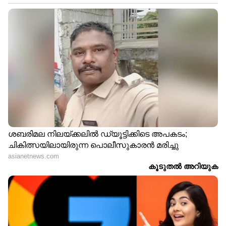
അടുക്കളയിലെ ചെറിയ അശ്രദ്ധകൾ പോലും
വലിയ ആരോഗ്യപ്രശ്നങ്ങൾക്ക്
കാരണമായേക്കാം. ഭക്ഷണ സാധനങ്ങൾ
കൈകാര്യം ചെയ്യലിൽ ശുചിത്വം പാലിക്കുക
എന്നതാണ് ആരോഗ്യം നിലനിർത്തുന്നതിന്
പ്രധാനമായും ശ്രദ്ധിക്കേണ്ട കാര്യം.