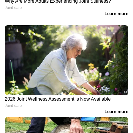
തീർച്ചയായും പടരും. അടുക്കളയിൽ
ഉപയോഗിക്കുന്ന തുണികളും സ്പോഞ്ചുകളും
അപകടകരമായ ബാക്ടീരിയകളുടെ പ്രധാന
ഉറവിടങ്ങളാണ്. ഇവ ഉപയോഗിച്ച് സ്ലാബുകൾ
തുടയ്ക്കുമ്പോഴും പാത്രങ്ങളോ കൈകളോ
ഉണക്കുമ്പോഴും രോഗാണുക്കൾ
അടുക്കളയിലാകെ പടരാൻ സാധ്യതയുണ്ട്.
ഇറച്ചി പാകം ചെയ്യുന്നതിന് മുൻപ്
കഴുകേണ്ടതുണ്ടോ?