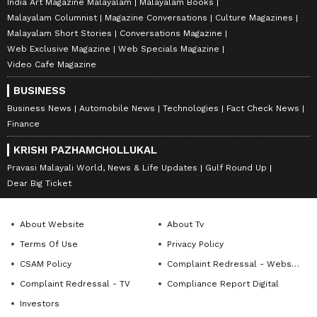
India Art Magazine Malayalam
Malayalam Books
Malayalam Columnist
Magazine Conversations
Culture Magazines
Malayalam Short Stories
Conversations Magazine
Web Exclusive Magazine
Web Specials Magazine
Video Cafe Magazine
BUSINESS
Business News
Automobile News
Technologies
Fact Check News
Finance
KRISHI PAZHAMCHOLLUKAL
Pravasi Malayali World, News & Life Updates
Gulf Round Up
Dear Big Ticket
About Website
About Tv
Terms Of Use
Privacy Policy
CSAM Policy
Complaint Redressal - Website
Complaint Redressal - TV
Compliance Report Digital
Investors