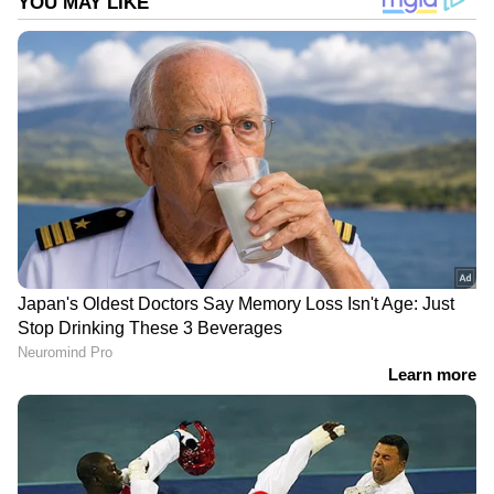
DOWNLOAD APP
ഏഷ്യാനെറ്റ് ന്യൂസ് മലയാളത്തിലൂടെ
Sports
News
അറിയൂ.
Football News
തുടങ്ങി
എല്ലാ കായിക ഇനങ്ങളുടെയും
അപ്‌ഡേറ്റുകൾ ഒറ്റതൊട്ടിൽ. നിങ്ങളുടെ പ്രിയ
ടീമുകളുടെ പ്രകടനങ്ങൾ, ആവേശകരമായ