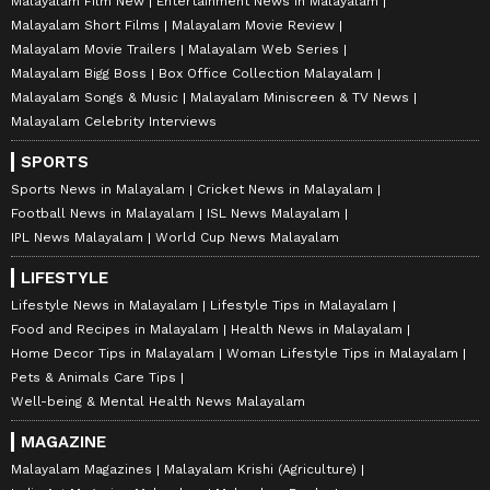
Malayalam Film New
Entertainment News in Malayalam
Malayalam Short Films
Malayalam Movie Review
Malayalam Movie Trailers
Malayalam Web Series
Malayalam Bigg Boss
Box Office Collection Malayalam
Malayalam Songs & Music
Malayalam Miniscreen & TV News
Malayalam Celebrity Interviews
SPORTS
Sports News in Malayalam
Cricket News in Malayalam
Football News in Malayalam
ISL News Malayalam
IPL News Malayalam
World Cup News Malayalam
LIFESTYLE
Lifestyle News in Malayalam
Lifestyle Tips in Malayalam
Food and Recipes in Malayalam
Health News in Malayalam
Home Decor Tips in Malayalam
Woman Lifestyle Tips in Malayalam
Pets & Animals Care Tips
Well-being & Mental Health News Malayalam
MAGAZINE
Malayalam Magazines
Malayalam Krishi (Agriculture)