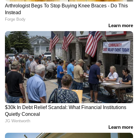
മൂന്നാം ഏകദിനത്തിലും ഇന്ത്യക്ക് തോല്‍വി;
പരമ്പര തൂത്തുവാരി പ്രോട്ടീസ്
വിവാദങ്ങള്‍ക്കിടെ
ലോകകപ്പ് ഫൈനൽ
ഇൻഫാന്‍റിനോയ്ക്ക് പൂര്‍ണ
വേദിയുടെ പേരിലും
പിന്തുണ പ്രഖ്യാപിച്ച്
രാഷ്ട്രീയ കളി?;
അർജന്‍റീന; ഭരണം
ഇൻഫാന്‍റിനോയ്‌ക്കെതിരെ
സുതാര്യമെന്ന് എഎഫ്എ
പുതിയ ആരോപണം;
നിഷധിച്ച് ഫിഫ