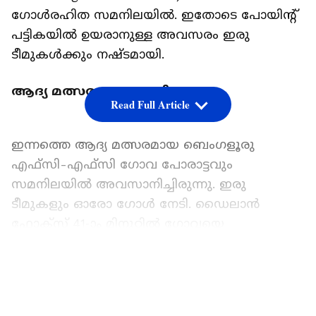
ഗോള്‍രഹിത സമനിലയില്‍. ഇതോടെ പോയിന്‍റ്
പട്ടികയില്‍ ഉയരാനുള്ള അവസരം ഇരു
ടീമുകള്‍ക്കും നഷ്ടമായി.
ആദ്യ മത്സരവും സമനില
Read Full Article
ഇന്നത്തെ ആദ്യ മത്സരമായ ബെംഗളൂരു
എഫ്‌സി-എഫ്‌സി ഗോവ പോരാട്ടവും
സമനിലയില്‍ അവസാനിച്ചിരുന്നു. ഇരു
ടീമുകളും ഓരോ ഗോള്‍ നേടി. ഡൈലാന്‍
ഫോക്‌സ് 41-ാം മിനുറ്റില്‍ ഗോവയെ
മുന്നിലെത്തിയപ്പോള്‍ 61-ാം മിനുറ്റില്‍ ക്യാപ്റ്റന്‍
സുനില്‍ ഛേത്രിയുടെ ഗോള്‍ ബിഎഫ്‌സിക്ക്
LATEST VIDEOS
സമനില സമ്മാനിക്കുകയായിരുന്നു. ഇതോടെ
ഛേത്രി ഐഎസ്എല്ലില്‍ കൂടുതല്‍ ഗോള്‍