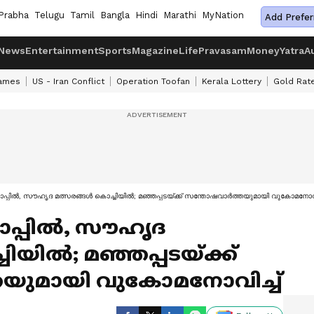
Prabha
Telugu
Tamil
Bangla
Hindi
Marathi
MyNation
Add Prefer
News
Entertainment
Sports
Magazine
Life
Pravasam
Money
Yatra
A
ames
US - Iran Conflict
Operation Toofan
Kerala Lottery
Gold Rat
പ്പില്‍, സൗഹൃദ മത്സരങ്ങള്‍ കൊച്ചിയില്‍; മഞ്ഞപ്പടയ്‌ക്ക് സന്തോഷവാര്‍ത്തയുമായി വുകോമനോവി
ോപ്പില്‍, സൗഹൃദ
ിയില്‍; മഞ്ഞപ്പടയ്‌ക്ക്
തയുമായി വുകോമനോവിച്ച്