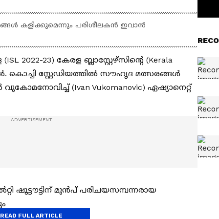
ങ്ങൾ കളിക്കുമെന്നും പരിശീലകന്‍ ഇവാന്‍
RECO
 2022-23) കേരള ബ്ലാസ്റ്റേഴ്‌സിന്‍റെ (Kerala
്പില്‍. കൊച്ചി സ്റ്റേഡിയത്തിൽ സൗഹൃദ മത്സരങ്ങൾ
‍ വുകോമനോവിച്ച് (Ivan Vukomanovic) ഏഷ്യാനെറ്റ്
്ടൗട്ടിന് മുന്‍പ് പരിചയസമ്പന്നരായ
ും
READ FULL ARTICLE