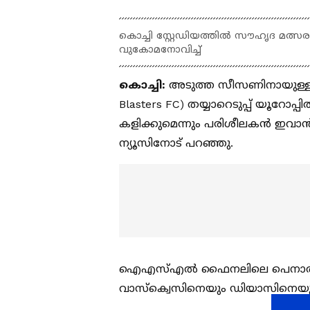
കൊച്ചി സ്റ്റേഡിയത്തിൽ സൗഹൃദ മത്സര
വുകോമനോവിച്ച്
കൊച്ചി:
അടുത്ത സീസണിനായുള്ള (ISL
Blasters FC) തയ്യാറെടുപ്പ് യൂറോപ
കളിക്കുമെന്നും പരിശീലകന്‍ ഇവാന്
ന്യൂസിനോട് പറഞ്ഞു.
ഐഎസ്എൽ ഫൈനലിലെ പെനാൽറ്റി ഷൂട
വാസ്ക്വെസിനെയും ഡിയാസിനെയ