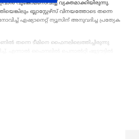
 ഇവാന്‍ വുകോമനോവിച്ച് വ്യക്തമാക്കിയിരുന്നു.
്കിലും ബ്ലാസ്റ്റേഴ്സ് വിനയത്തോടെ തന്നെ
ോവിച്ച് ഏഷ്യാനെറ്റ് ന്യൂസിന് അനുവദിച്ച പ്രത്യേക
ില്‍ തന്നെ ടീമിനെ ഫൈനലിലെത്തിച്ചിരുന്നു
. എന്നാല്‍ ഫൈനലില്‍ പെനാൽറ്റി ഷൂട്ടൗട്ടിൽ
് എഫ്‌സി കന്നിക്കിരീടം സ്വന്തമാക്കി. ഷൂട്ടൗട്ടിൽ
ദരാബാദിന്‍റെ ജയം. 68-ാം മിനുറ്റില്‍ രാഹുല്‍ കെ
തിലൂടെ
Sports News
അറിയൂ.
Football News
‍ സാഹില്‍ ടവോര മറുപടി നല്‍കിയതോടെയാണ് മത്സരം
ളുടെയും അപ്‌ഡേറ്റുകൾ ഒറ്റതൊട്ടിൽ.
ലേക്കും നീങ്ങിയത്. എന്നാല്‍ കിക്കെടുത്തപ്പോള്‍
ടെ പ്രകടനങ്ങൾ, ആവേശകരമായ നിമിഷങ്ങൾ,
ച്ചു.
നങ്ങൾ എല്ലാം ഇപ്പോൾ
Asianet News
നെ!