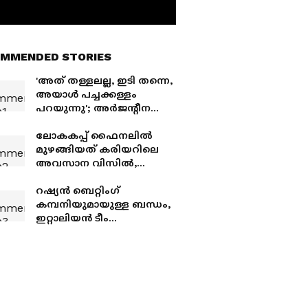
MMENDED STORIES
'അത് തള്ളലല്ല, ഇടി തന്നെ,
അയാൾ പച്ചക്കള്ളം
പറയുന്നു'; അർജന്‍റീന
കോച്ചിനെതിരെ തുറന്നടിച്ച്
ഡാനി ഓൾമോ
ലോകകപ്പ് ഫൈനലിൽ
മുഴങ്ങിയത് കരിയറിലെ
അവസാന വിസിൽ,
വിരമിക്കല്‍ പ്രഖ്യാപിച്ച്
റഫറി സ്ലാവ്കോ വിൻചിച്ച്
റഷ്യൻ ബെറ്റിംഗ്
കമ്പനിയുമായുള്ള ബന്ധം,
ഇറ്റാലിയൻ ടീം
പരിശീലകനാവുന്നതില്‍
നിന്ന് ആന്ദ്രെ പിർലോയെ
ഒഴിവാക്കി