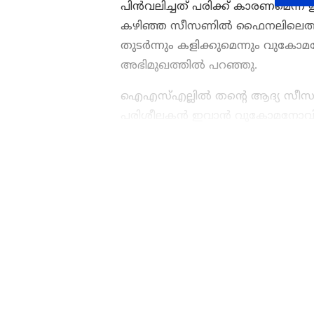
പിന്‍വലിച്ചത് പരിക്ക് കാരണമെന്ന്
കഴിഞ്ഞ സീസണിൽ ഫൈനലിലെത്തിയെങ
തുടര്‍ന്നും കളിക്കുമെന്നും വുകോമന
അഭിമുഖത്തില്‍ പറഞ്ഞു.
ഐഎസ്എല്ലില്‍ തന്‍റെ ആദ്യ സീസണ
പരിശീലകന്‍ ഇവാന്‍ വുകോമനോവിച്ച്
ബ്ലാസ്റ്റേഴ്സിനെ വീഴ്ത്തി ഹൈദരാബാദ
ഒന്നിനെതിരെ 3 ഗോളിനായിരുന്നു ഹൈ
ഏഷ്യാനെറ്റ് ന്യൂസ് മലയാളത്
പിയുടെ ഗോളിന് 88-ാം മിനുറ്റില്
തുടങ്ങി എല്ലാ കായിക ഇനങ്ങ
എക്‌സ്‌ട്രൈ ടൈമിലേക്കും ഷൂട്ടൗട്ടി
നിങ്ങളുടെ പ്രിയ ടീമുകളു
മൂന്ന് ബ്ലാസ്റ്റേഴ്‌സ് താരങ്ങള്‍ക്ക് പിഴ
മത്സരം കഴിഞ്ഞുള്ള വിശകല
Malayalam
മലയാളത്തിൽ തന്
ABOUT THE AUTHOR
Jomit Jose
JJ