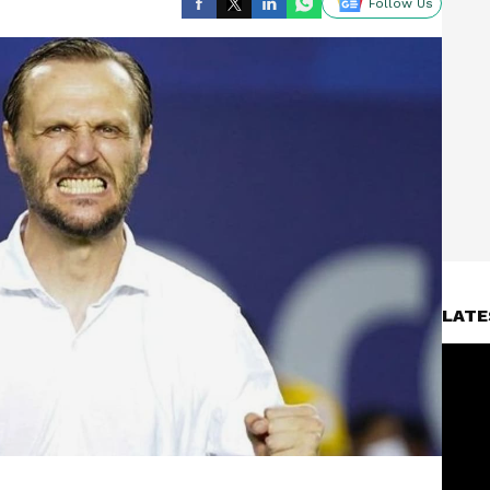
Follow Us
LATE