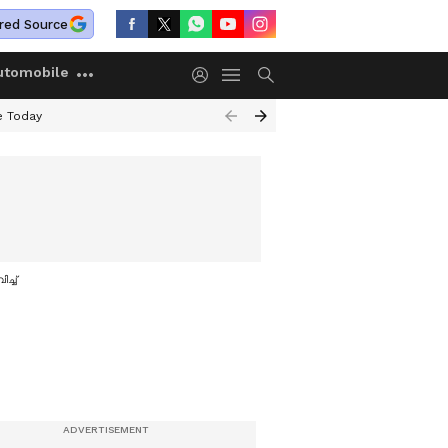
red Source
utomobile
e Today
ച്ച്