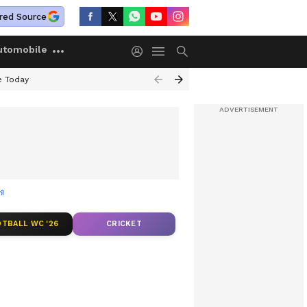
red Source
utomobile
e Today
ി
TBALL WC '26
CRICKET