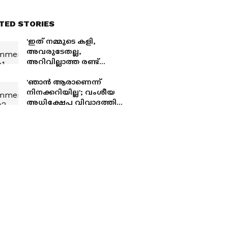
TED STORIES
'ഇത് നമ്മുടെ കളി,
അവരുടേതല്ല,
അറിവില്ലാത്ത രണ്ട്
പേർക്ക് ഇതിൽ ഇടപെടാൻ
അവകാശമില്ല..';
'ഞാൻ ആരാണെന്ന്
പ്രതികരണവുമായി
നിനക്കറിയില്ല'; വംശീയ
യൂർഗൻ ക്ലോപ്പ്
അധിക്ഷേപ വിവാദത്തിൽ
കിലിയൻ
എംബാപ്പെയ്ക്കെതിരെ
ഭീഷണിയുമായി പരാഗ്വേ
സെനറ്റർ