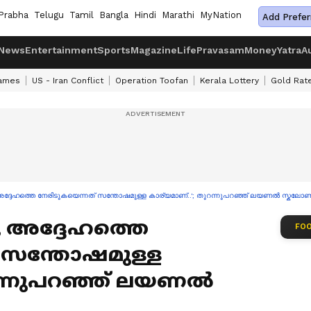
Prabha
Telugu
Tamil
Bangla
Hindi
Marathi
MyNation
Add Prefer
News
Entertainment
Sports
Magazine
Life
Pravasam
Money
Yatra
A
ames
US - Iran Conflict
Operation Toofan
Kerala Lottery
Gold Rat
 അദ്ദേഹത്തെ നേരിടുകയെന്നത് സന്തോഷമുള്ള കാര്യമാണ്..'; തുറന്നുപറഞ്ഞ് ലയണൽ സ്കലോണ
, അദ്ദേഹത്തെ
FOO
 സന്തോഷമുള്ള
ുറന്നുപറഞ്ഞ് ലയണൽ