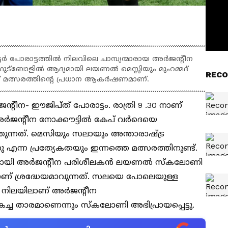
്വാർട്ടർ പോരാട്ടത്തിൽ നിലവിലെ ചാമ്പ്യന്മാരായ അർജന്റീന
 ഫുട്ബോളിൽ ആദ്യമായി ലയണൽ മെസ്സിയും മുഹമ്മദ്
RECO
് മത്സരത്തിന്റെ പ്രധാന ആകർഷണമാണ്.
 അർജന്റീന- ഈജിപ്ത് പോരാട്ടം. രാത്രി 9 .30 നാണ്
യ അർജന്റീന നോക്കൗട്ടിൽ കേപ് വർദെയെ
ത്തുന്നത്. മെസിയും സലായും അന്താരാഷ്ട്ര
്നു എന്ന പ്രത്യേകതയും ഇന്നത്തെ മത്സരത്തിനുണ്ട്.
നോടിയായി അർജന്റീന പരിശീലകൻ ലയണൽ സ്കലോണി
ാണ് ശ്രദ്ധേയമാവുന്നത്. സലയെ പോലെയുള്ള
ന നിലയിലാണ് അർജന്റീന
കച്ച താരമാണെന്നും സ്കലോണി അഭിപ്രായപ്പെട്ടു.