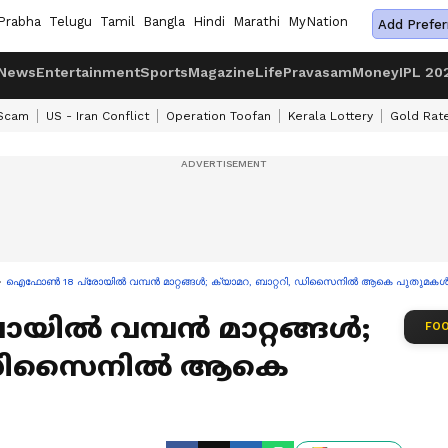
Prabha
Telugu
Tamil
Bangla
Hindi
Marathi
MyNation
Add Prefer
News
Entertainment
Sports
Magazine
Life
Pravasam
Money
IPL 20
 Scam
US - Iran Conflict
Operation Toofan
Kerala Lottery
Gold Rat
ഐഫോൺ 18 പ്രോയിൽ വമ്പൻ മാറ്റങ്ങൾ; ക്യാമറ, ബാറ്ററി, ഡിസൈനിൽ ആകെ പുതുമക
ിൽ വമ്പൻ മാറ്റങ്ങൾ;
FOO
റി, ഡിസൈനിൽ ആകെ