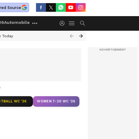
red Source
26
Automobile
e Today
ൾ
TBALL WC '26
WOMEN T-20 WC '26