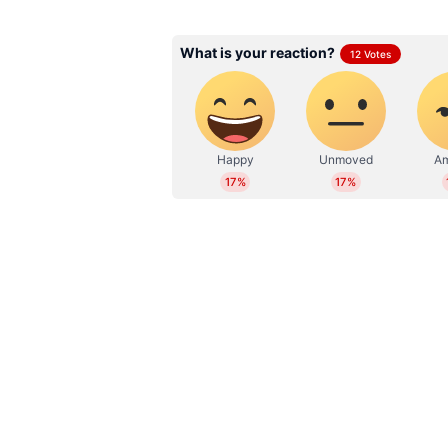
പുതിയ കളർ ഓപ്ഷനുകളും ഐഫോണ
ഒന്നാകാം. ഡാർക്ക് ചെറി, സ്‍കൈ ബ
പരീക്ഷണഘട്ടത്തിൽ ഉണ്ടെന്നാണ് റിപ്
നേരിയ പർപ്പിൾ ടോൺ ഉണ്ടാകാമ
വിവരങ്ങൾ സൂചിപ്പിക്കുന്നു.