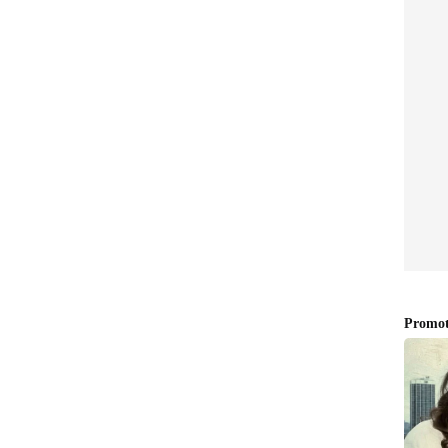
ടുത്താനുള്ള സാധ്യതയും റിപ്പോർട്ടുകൾ
ൽ കൂടുതൽ പവർ എഫിഷ്യന്‍റ് ആയ എൽടിപിഒ പ്ലസ്
ണ് സൂചന. ഇതിലൂടെ വലിയ ബാറ്ററി ഇല്ലാതെ
ഭിക്കാൻ സാധ്യത ഉണ്ട്.
ടിഎസ്‍എംസിയുടെ 2 നാനോമീറ്റർ പ്രോസസിൽ
് പുതിയ മോഡലുകളിൽ പ്രതീക്ഷിക്കുന്നത്. നിലവിലെ
ഗവും 30 ശതമാനം വരെ കൂടുതൽ പവർ
ും എന്നാണ് റിപ്പോർട്ടുകൾ. 2026 സെപ്റ്റംബറിൽ
്‍ അവതരിപ്പിക്കപ്പെടും എന്നാണ്