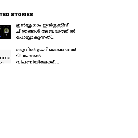
TED STORIES
ഇന്‍സ്റ്റഗ്രാം ഇന്‍സ്റ്റന്‍റ്‌സ്:
ചിത്രങ്ങള്‍ അബദ്ധത്തില്‍
പോസ്റ്റാകുന്നത്
ഒഴിവാക്കാം; ഫീച്ചര്‍
ഹൈഡ് ചെയ്യാനും ഫോട്ടോ
ഒടുവില്‍ ട്രംപ് മൊബൈല്‍
ഡിലീറ്റ് ചെയ്യാനും
ടി1 ഫോണ്‍
വഴിയുണ്ട്
വിപണിയിലേക്ക്,
വാഗ്‌ദാനങ്ങള്‍
പാലിക്കപ്പെടുമോ?