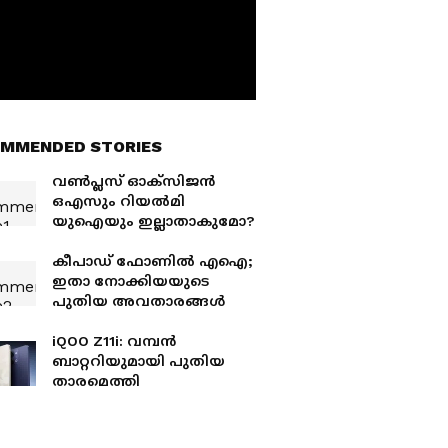
MMENDED STORIES
വൺപ്ലസ് ഓക്‌സിജൻ
ഒഎസും റിയൽമി
യുഐയും ഇല്ലാതാകുമോ?
കീപാഡ് ഫോണിൽ എഐ;
ഇതാ നോക്കിയയുടെ
പുതിയ അവതാരങ്ങൾ
iQOO Z11i: വമ്പൻ
ബാറ്ററിയുമായി പുതിയ
താരമെത്തി