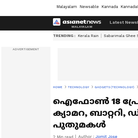
Malayalam
Newsable
Kannada
Kannada
Latest News
TRENDING :
Kerala Rain
Sabarimala Ghee
HOME
TECHNOLOGY
GADGETS (TECHNOLOGY)
ഐഫോൺ 18 പ്രോയ
ക്യാമറ, ബാറ്റ
പുതുമകൾ
Author :
Jomit Jose
2
Min read