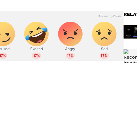
്‍ 18 സീരീസിന്‍റെ പ്രധാന ആകർഷണങ്ങളിൽ
്ലൂ, സിൽവർ, ഡാർക്ക് ഗ്രേ തുടങ്ങിയ നിറങ്ങൾ
RELA
പോർട്ടുകൾ. പ്രത്യേകിച്ച് ഡാർക്ക് ചെറി നിറത്തിന്
െന്നും ചൈനീസ് സോഷ്യൽ മീഡിയയിലെ ചില