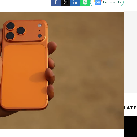
Follow Us
LATE