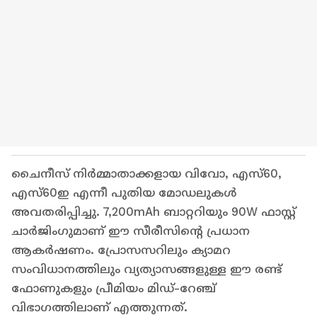
ചൈനീസ് നിർമ്മാതാക്കളായ വിവോ, എസ്60,
എസ്60ഇ എന്നീ പുതിയ മോഡലുകൾ
അവതരിപ്പിച്ചു. 7,200mAh ബാറ്ററിയും 90W ഫാസ്റ്റ്
ചാർജിംഗുമാണ് ഈ സീരീസിന്റെ പ്രധാന
ആകർഷണം. പ്രോസസറിലും ക്യാമറ
സംവിധാനത്തിലും വ്യത്യാസങ്ങളുള്ള ഈ രണ്ട്
ഫോണുകളും പ്രീമിയം മിഡ്-റേഞ്ച്
വിഭാഗത്തിലാണ് എത്തുന്നത്.