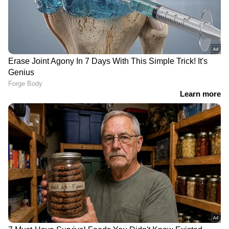
അടിസ്ഥാന മോഡലിന്റെ വില 3,599
യുവാനുമാണ്. അതേസമയം ഇന്ത്യ
ഉൾപ്പെടെയുള്ള ആഗോള വിപണികളിലേക്കുള്ള
ഈ ഫോണുകളുടെ ലോഞ്ച് സംബന്ധിച്ച് കമ്പനി
ഇതുവരെ ഔദ്യോഗിക പ്രഖ്യാപനം
നടത്തിയിട്ടില്ല.