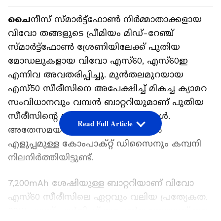
ചൈ
നീസ് സ്‍മാർട്ട്ഫോൺ നിർമ്മാതാക്കളായ
വിവോ തങ്ങളുടെ പ്രീമിയം മിഡ്-റേഞ്ച്
സ്‍മാർട്ട്ഫോൺ ശ്രേണിയിലേക്ക് പുതിയ
മോഡലുകളായ വിവോ എസ്60, എസ്60ഇ
എന്നിവ അവതരിപ്പിച്ചു. മുൻതലമുറയായ
എസ്50 സീരീസിനെ അപേക്ഷിച്ച് മികച്ച ക്യാമറ
സംവിധാനവും വമ്പൻ ബാറ്ററിയുമാണ് പുതിയ
സീരീസിന്റെ പ്രധാന സവിശേഷതകൾ.
Read Full Article
അതേസമയം, കൈകാര്യം ചെയ്യാൻ
എളുപ്പമുള്ള കോംപാക്റ്റ് ഡിസൈനും കമ്പനി
നിലനിർത്തിയിട്ടുണ്ട്.
7,200mAh ശേഷിയുള്ള ബാറ്ററിയാണ് വിവോ
എസ്60 സീരീസിലെ ഏറ്റവും വലിയ പ്രത്യേകത.
90W ഫാസ്റ്റ് ചാർജിംഗ് സപ്പോർട്ടോടെയാണ് ഈ