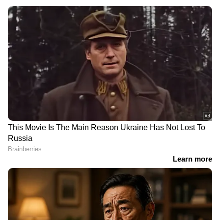
ഇതുകൂടാതെ, 3D അൾട്രാസോണിക്
ഫിംഗർപ്രിന്റ് സ്‌കാനർ, സ്റ്റീരിയോ ഡ്യുവൽ
സ്പീക്കറുകൾ, IP68, IP69 ഡസ്റ്റ്-വാട്ടർ
റെസിസ്റ്റൻസ് റേറ്റിംഗുകൾ എന്നിവയും
ഫോണുകളിൽ ഉൾപ്പെടുത്തിയിട്ടുണ്ട്. ‘ഗു മെയ്
കോംപോണന്റ്’ എന്ന പുതിയ ഇന്ററാക്ടീവ്
ഫീച്ചറും കമ്പനി അവതരിപ്പിച്ചിട്ടുണ്ട്.
RECOMMENDED STORIES