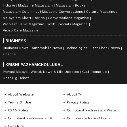
India Art Magazine Malayalam
Malayalam Books
Malayalam Columnist
Magazine Conversations
Culture Magazines
Malayalam Short Stories
Conversations Magazine
Web Exclusive Magazine
Web Specials Magazine
Video Cafe Magazine
BUSINESS
Business News
Automobile News
Technologies
Fact Check News
Finance
KRISHI PAZHAMCHOLLUKAL
Pravasi Malayali World, News & Life Updates
Gulf Round Up
Dear Big Ticket
About Website
About Tv
Terms Of Use
Privacy Policy
CSAM Policy
Complaint Redressal - Website
Complaint Redressal - TV
Compliance Report Digital
Investors