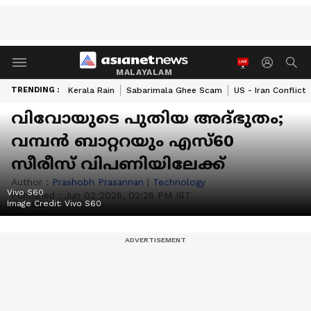
MALAYALAM
TRENDING :
Kerala Rain
Sabarimala Ghee Scam
US - Iran Conflict
വിവോയുടെ പുതിയ അദ്ഭുതം;
വമ്പൻ ബാറ്ററയും എസ്60
സീരീസ് വിപണിയിലേക്ക്
Author :
Prashobh Prasannan
|
Technology
Vivo S60
Published :
Jun 02 2026, 02:26 PM IST
Image Credit:
Vivo S60