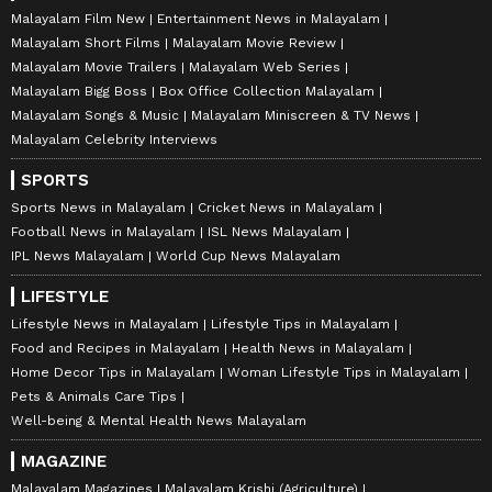
Malayalam Film New
Entertainment News in Malayalam
Malayalam Short Films
Malayalam Movie Review
Malayalam Movie Trailers
Malayalam Web Series
Malayalam Bigg Boss
Box Office Collection Malayalam
Malayalam Songs & Music
Malayalam Miniscreen & TV News
Malayalam Celebrity Interviews
SPORTS
Sports News in Malayalam
Cricket News in Malayalam
Football News in Malayalam
ISL News Malayalam
IPL News Malayalam
World Cup News Malayalam
LIFESTYLE
Lifestyle News in Malayalam
Lifestyle Tips in Malayalam
Food and Recipes in Malayalam
Health News in Malayalam
Home Decor Tips in Malayalam
Woman Lifestyle Tips in Malayalam
Pets & Animals Care Tips
Well-being & Mental Health News Malayalam
MAGAZINE
Malayalam Magazines
Malayalam Krishi (Agriculture)