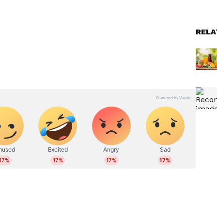
 പുളിയും
Food Poisoning : ഭക്ഷ്യവിഷബാധ
RELA
ധാരാളം,
; ശ്രദ്ധിക്കേണ്ടത് അഞ്ച്
കാര്യങ്ങൾ
്കാം