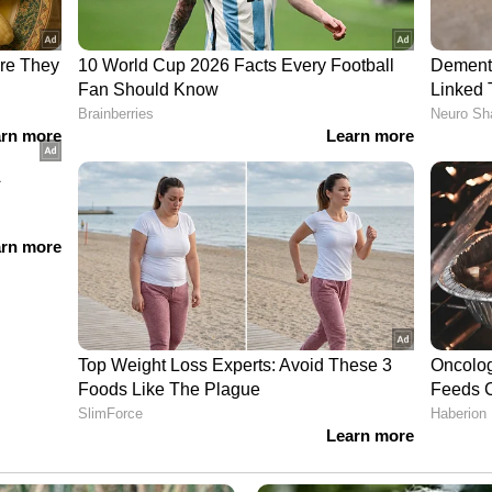
മ സൗന്ദര്യം മെച്ചപ്പെടുത്തും. തക്കാളിയിലുള്ള
റ്, സൂര്യന്റെ ഹാനികരമായ രശ്മികളിൽ നിന്ന്
ഖക്കുരു, പാടുകൾ, ചെറിയ പൊള്ളലുകൾ എന്നിവയെ
ും.