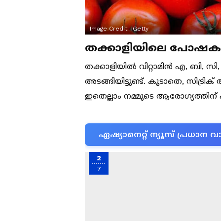
Image Credit :
Getty
തക്കാളിയിലെ പോഷക
തക്കാളിയിൽ വിറ്റാമിൻ എ, ബി, സ
അടങ്ങിയിട്ടുണ്ട്. കൂടാതെ, സിട്ര
ഇതെല്ലാം നമ്മുടെ ആരോഗ്യത്തി
ഏഷ്യാനെറ്റ് ന്യൂസ് പ്രധാ
2
7