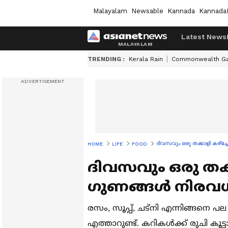
Malayalam
Newsable
Kannada
Kannada
Latest News
TRENDING :
Kerala Rain
Commonwealth G
ദിവസവും ഒരു തക്കാളി കഴിച
HOME
LIFE
FOOD
ദിവസവും ഒരു തക്
ഗുണങ്ങൾ നിരവ
രസം, സൂപ്പ്, ചട്‌നി എന്നിങ്ങനെ
എത്താറുണ്ട്. കറികൾക്ക് രുചി കൂട്