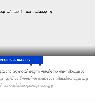
READ FULL GALLERY
സഹായിക്കുന്നു
്ചുകളയാൻ സഹായിക്കുന്ന അമിനോ ആസിഡുകൾ
ഴിയും. ഇത് ശരീരത്തിൽ ജലാംശം നിലനിർത്തുകയും,
ന്നിപ്പിക്കുകയും ചെയ്യും.