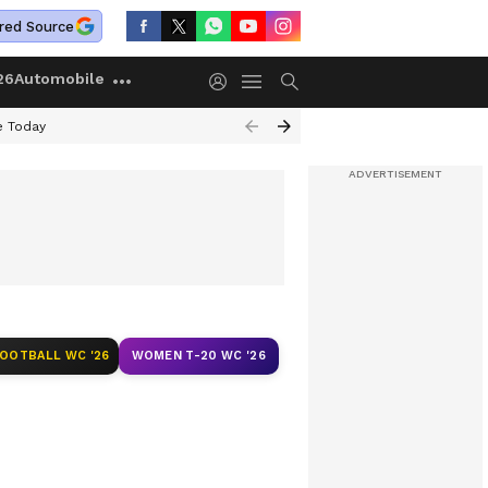
red Source
26
Automobile
e Today
FOOTBALL WC '26
WOMEN T-20 WC '26