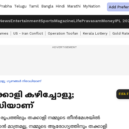
Prabha
Telugu
Tamil
Bangla
Hindi
Marathi
MyNation
Add Prefer
News
Entertainment
Sports
Magazine
Life
Pravasam
Money
IPL 20
ames
US - Iran Conflict
Operation Toofan
Kerala Lottery
Gold Rat
്ചോളൂ; ഗുണങ്ങൾ നിരവധിയാണ്
കാളി കഴിച്ചോളൂ;
FIFA 
ധിയാണ്
 പല രൂപത്തിലും തക്കാളി നമ്മുടെ തീൻമേശയിൽ
ടാൻ മാത്രമല്ല, നമ്മുടെ ആരോഗ്യത്തിനും തക്കാളി