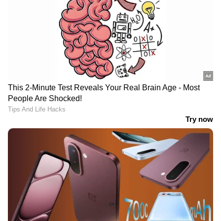
പ്രണയകഥ തുറന്നു പറഞ്ഞ് വി കെ
ശ്രീകണ്ഠൻ എംപിയും മന്ത്രിയും
ഭാര്യയുമായ കെ എ തുളസിയും
സിപിഎമ്മിന്റെ സൈബർ പോരാളി;
ആരാണ് ചെന്നിത്തലയേയും
പൊലീസിനേയും വെല്ലുവിളിക്കുന്ന
അര്‍ജുന്‍ ആയങ്കി?