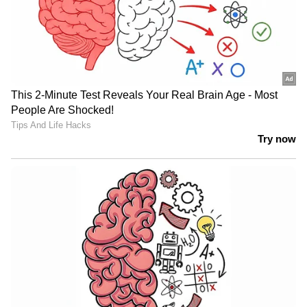
4
5
Image Credit :
Our Own
വീക്കം തടയുന്നു
ദിവസവും ബദാം കഴിക്കുന്നത് വീക്കം തടയാൻ
സഹായിക്കും. ഹൃദ്രോഗം, പൊണ്ണത്തടി എന്നിവ
തടയാൻ ഇത് കഴിക്കുന്നത് നല്ലതാണ്.