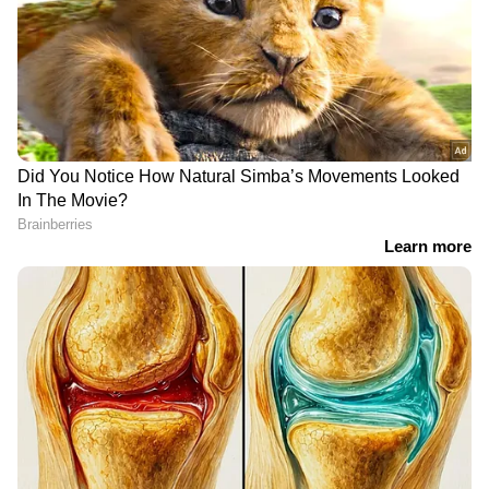
കുടലിലെ ആരോഗ്യകരമല്ലാത്ത ബാക്ടീരിയകളെ
പുറന്തള്ളാൻ ദിവസവും ബദാം കഴിക്കുന്നത്
ഗുണകരമാണ്.