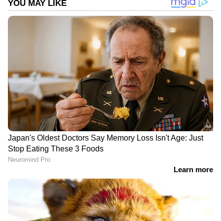
2
5
Image Credit :
Getty
ചീത്ത ബാക്റ്റീരിയകളെ പുറന്തള്ളും