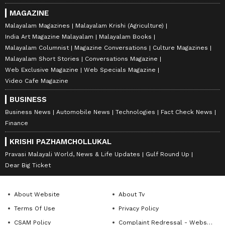
MAGAZINE
Malayalam Magazines
Malayalam Krishi (Agriculture)
India Art Magazine Malayalam
Malayalam Books
Malayalam Columnist
Magazine Conversations
Culture Magazines
Malayalam Short Stories
Conversations Magazine
Web Exclusive Magazine
Web Specials Magazine
Video Cafe Magazine
BUSINESS
Business News
Automobile News
Technologies
Fact Check News
Finance
KRISHI PAZHAMCHOLLUKAL
Pravasi Malayali World, News & Life Updates
Gulf Round Up
Dear Big Ticket
About Website
About Tv
Terms Of Use
Privacy Policy
CSAM Policy
Complaint Redressal - Website