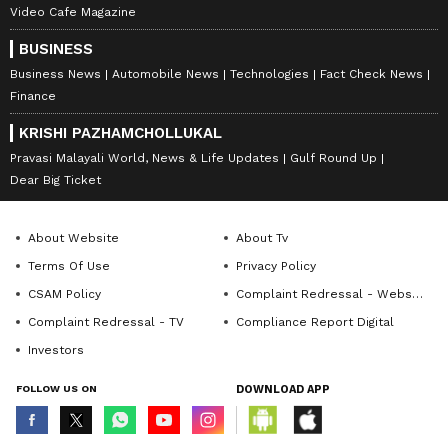
Video Cafe Magazine
BUSINESS
Business News
Automobile News
Technologies
Fact Check News
Finance
KRISHI PAZHAMCHOLLUKAL
Pravasi Malayali World, News & Life Updates
Gulf Round Up
Dear Big Ticket
About Website
About Tv
Terms Of Use
Privacy Policy
CSAM Policy
Complaint Redressal - Website
Complaint Redressal - TV
Compliance Report Digital
Investors
FOLLOW US ON
DOWNLOAD APP