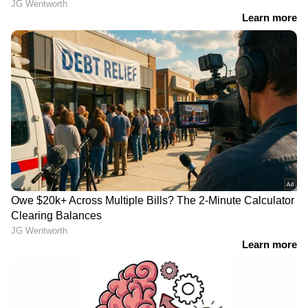
പുറന്തള്ളാൻ സഹായിക്കുന്നു. ദിവസവും 1
മുതൽ 2 കപ്പ് വരെ വേവിച്ച പച്ചക്കറികൾ
മാത്രം കഴിക്കുന്നത് സ്വാഭാവികമായും
സോഡിയത്തിന്റെ അളവ് സന്തുലിതമാക്കാനും
രക്തചംക്രമണം മെച്ചപ്പെടുത്താനും
സഹായിക്കുന്നു.
Related Articles