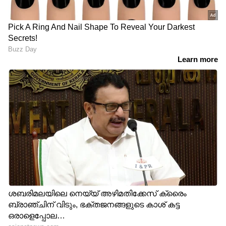
Follow Us
റിപ്പോര്‍ട്ടുകള്‍, ഫീച്ചറുകള്‍, അഭിമുഖങ്ങള്‍,
ലേഖനങ്ങള്‍ തുടങ്ങിയവ പ്രസിദ്ധീകരിച്ചു. പ്രിന്റ്,
ഏഷ്യാനെറ്റ് ന്യൂസ് മലയാളത്തിലൂടെ
Health
ഡിജിറ്റല്‍ മീഡിയകളില്‍ പ്രവര്‍ത്തനപരിചയം. ഇ
മെയില്‍: resmi@asianetnews.in
News
അറിയൂ.
Food and Recipes
തുടങ്ങി
മികച്ച ജീവിതം നയിക്കാൻ സഹായിക്കുന്ന
ടിപ്സുകളും ലേഖനങ്ങളും — നിങ്ങളുടെ
ദിവസങ്ങളെ കൂടുതൽ മനോഹരമാക്കാൻ
Asianet News Malayalam