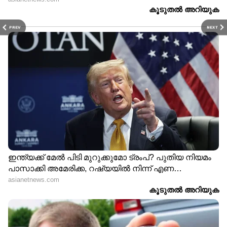
ഉണ്ട്. പതിവായി ഒലിവ് ഓയിൽ കഴിക്കുന്നത്
ധമനികളുടെ പ്രവർത്തനം
PREV
NEXT
മെച്ചപ്പെടുത്തുന്നതിലൂടെ രക്തസമ്മർദ്ദം
കുറയ്ക്കാൻ സഹായിക്കും.
LATEST VIDEOS