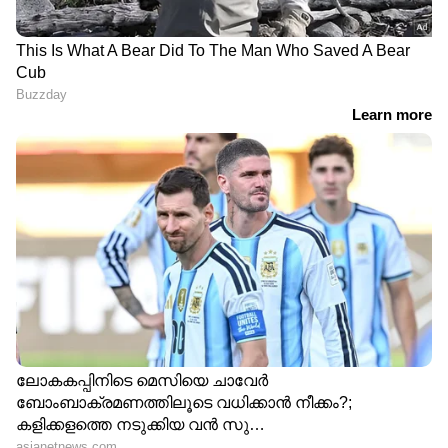
7
7
Image Credit :
Getty
ഒലിവ് ഓയിൽ കഴിക്കുന്നത് രക്തസമ്മർദ്ദം
കുറയ്ക്കാൻ സഹായിക്കും
ഒലിവ് ഓയിൽ - പ്രത്യേകിച്ച് എക്സ്ട്രാ വിർജിൻ
ഒലിവ് ഓയിൽ (EVOO) - ഉയർന്ന രക്തസമ്മർദ്ദം
നിയന്ത്രിക്കുന്നതിന് അത്യുത്തമമാണ്, കാരണം
അതിൽ മോണോസാച്ചുറേറ്റഡ്
കൊഴുപ്പുകളുടെയും ആന്റിഓക്‌സിഡന്റ്
പോളിഫെനോളുകളുടെയും ഉയർന്ന ഉള്ളടക്കം