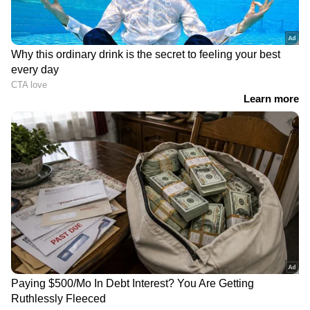
2
7
Image Credit :
Getty
ഇലക്കറികളും പച്ചക്കറികളും ഉയർന്ന
രക്തസമ്മർദ്ദം നിയന്ത്രിക്കുന്നു
ചീര, ബ്രൊക്കോളി, കോളിഫ്ളവർ എന്നിവയിൽ
പൊട്ടാസ്യം കൂടുതലാണ്. ഇത് വൃക്കകൾ
മൂത്രത്തിലൂടെ കൂടുതൽ സോഡിയം
പുറന്തള്ളാൻ സഹായിക്കുന്നു. ഇലക്കറികളിലെ
പൊട്ടാസ്യം, മഗ്നീഷ്യം എന്നിവ‌ മൂത്രത്തിലൂടെ
ശരീരത്തിൽ നിന്ന് അധിക സോഡിയം