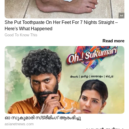
Indian bank
കർണാടകത്തിൽ KSRTC ബസ്
അപകടത്തിൽപ്പെട്ട സംഭവം:
സിംഗിൾ ഡ്രൈവർ ഡ്യൂട്ടിയാണ്
അപകടകാരണമെന്ന് ജീവനക്കാർ