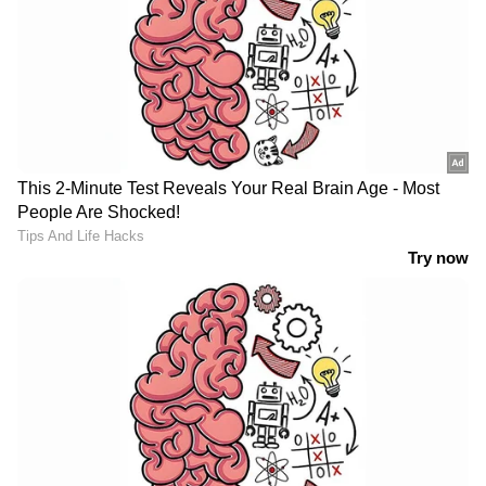
High Blood Pressure Diet: ഉയർന്ന
രക്തസമ്മർദ്ദം നിയന്ത്രിക്കാൻ
സഹായിക്കുന്ന ആറ് ഭക്ഷണങ്ങള്‍...
Walking and Blood pressure : നടത്തം
രക്തസമ്മർദ്ദം നിയന്ത്രിക്കാൻ
സഹായിക്കുമോ?
3
7
Image Credit :
Getty
ഹൃദയാരോഗ്യകരമായ
ആന്റിഓക്‌സിഡന്റുകൾ അടങ്ങിയ