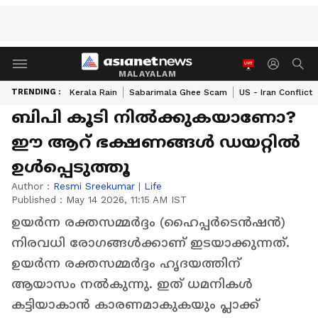
MALAYALAM
TRENDING :
Kerala Rain
Sabarimala Ghee Scam
US - Iran Conflict
ബിപി കൂടി നിൽക്കുകയാണോ?
ഈ ആറ് ഭക്ഷണങ്ങൾ ഡയറ്റിൽ
ഉൾപ്പെടുത്തൂ
Author :
Resmi Sreekumar
|
Life
Published :
May 14 2026, 11:15 AM IST
ഉയർന്ന രക്തസമ്മർദ്ദം (ഹൈപ്പർടെൻഷൻ)
നിരവധി രോ​ഗങ്ങൾക്കാണ് ഇടയാക്കുന്നത്.
ഉയർന്ന രക്തസമ്മർദ്ദം ഹൃദയത്തിന്
ആയാസം നൽകുന്നു. ഇത് ധമനികൾ
കട്ടിയാകാൻ കാരണമാകുകയും പ്ലാക്ക്