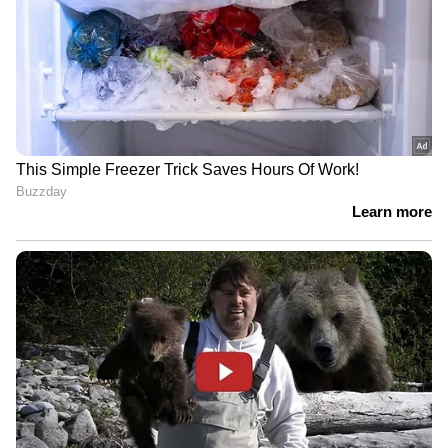
Image Credit :
Getty
ബദാം കഴിക്കുന്നത് രക്തസമ്മർദ്ദം
കുറയ്ക്കാൻ സഹായിക്കും
പതിവായി ബദാം കഴിക്കുന്നത് രക്തസമ്മർദ്ദം
കുറയ്ക്കാൻ സഹായിക്കും. പ്രത്യേകിച്ച്
ഡയസ്റ്റോളിക് രക്തസമ്മർദ്ദം. മഗ്നീഷ്യം,
ആരോഗ്യകരമായ കൊഴുപ്പ് എന്നിവയാൽ
സമ്പുഷ്ടമായ ഇവ രക്തക്കുഴലുകളെ
വിശ്രമിക്കാനും, രക്തയോട്ടം മെച്ചപ്പെടുത്താനും
കാർഡിയോമെറ്റബോളിക് അപകടസാധ്യത
കുറയ്ക്കാനും സഹായിക്കുന്നു.