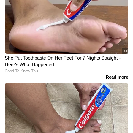
വാൾനട്ട് കുതിർത്ത്
അത്താഴത്തിന് ശേഷം ഈ
കഴിക്കാറുണ്ടോ? എങ്കിൽ
പാനീയം പതിവായി
ഇക്കാര്യങ്ങൾ
കുടിക്കും, ഇത് ദഹനാരോ​
അറിഞ്ഞിരിക്കാം
ഗ്യത്തിന് മികച്ചതാണെന്ന്
സോഹ അലി ഖാൻ
ജനന സമയത്തെ
സെർവിക്കൽ ക്യാൻസർ ;
കരുതൽ; ജീവിതകാലം
ഈ അഞ്ച് ലക്ഷണങ്ങൾ
മുഴുവൻ സംരക്ഷണം
അവ​ഗണിക്കരുത്
LATEST VIDEOS
ഇന്ത്യൻ ബാങ്കിനെ തട്ടിച്ച് DSA;
കൊച്ചിയിൽ 29 കോടി തട്ടിച്ച്
മൈമോ ഫിനാൻഷ്യൽ സർവീസസ് |