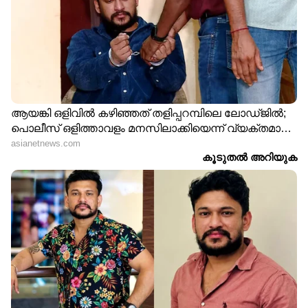
LATEST VIDEOS
ഏഷ്യാനെറ്റ് ന്യൂസ് മലയാളത്തിലൂടെ
Health
News
അറിയൂ.
Food and Recipes
തുടങ്ങി
മികച്ച ജീവിതം നയിക്കാൻ സഹായിക്കുന്ന
ടിപ്സുകളും ലേഖനങ്ങളും — നിങ്ങളുടെ
ദിവസങ്ങളെ കൂടുതൽ മനോഹരമാക്കാൻ
Asianet News Malayalam