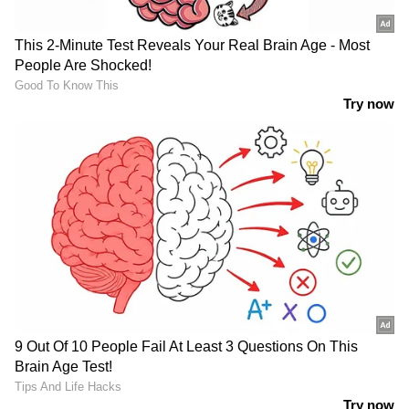
Image Credit :
Getty
മുടികൊഴിച്ചിൽ
മുടികൊഴിച്ചിൽ, ശരിയല്ലാത്ത മാനസികാവസ്ഥ
എന്നിവയെല്ലാം വിറ്റാമിൻ ഡിയുടെ കുറവ് മൂലം
ഉണ്ടാകുന്നതാണ്.
5
5
Image Credit :
Getty
അസുഖങ്ങൾ വരുക