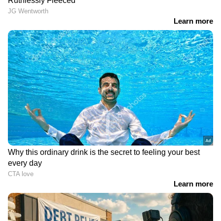
ശരീര വേദന
ശരീരവേദന, എല്ലുകളിൽ വേദന എന്നിവയെല്ലാം
വിറ്റാമിൻ ഡിയുടെ കുറവ് മൂലം
സംഭവിക്കുന്നതാണ്. നിരന്തരമായി
ഇത്തരത്തിൽ വേദന
അനുഭവപ്പെടുന്നുണ്ടെങ്കിൽ ശ്രദ്ധിക്കാം.