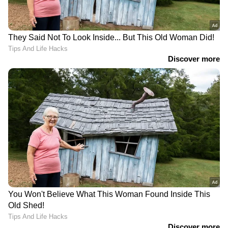
Related Articles
Health Tips : ചർമ്മം ആരോ​ഗ്യത്തോടെ
നിലനിർത്താൻ നിർബന്ധമായും