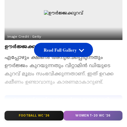
Image Credit :
Getty
ഊർജ്ജക്കുറവ്
Read Full Gallery
എപ്പോഴും ക്ഷീണം അനുഭവപ്പെടുന്നതും
ഊർജ്ജം കുറയുന്നതും വിറ്റാമിൻ ഡിയുടെ
കുറവ് മൂലം സംഭവിക്കുന്നതാണ്. ഇത് ഉറക്ക
ക്ഷീണം ഉണ്ടാവാനും കാരണമാകാറുണ്ട്.
ഏഷ്യാനെറ്റ് ന്യൂസ് പ്രധാന വാർത്താ സ്രോതസായി
തെരഞ്ഞെടുക്കുക
FOOTBALL WC '26
WOMEN T-20 WC '26