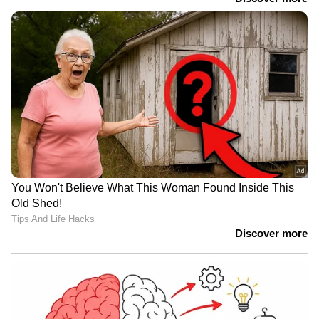
കഴിക്കേണ്ട ആറ് ഭക്ഷണങ്ങൾ
Health Tips : എന്താണ് നോറോവൈറസ്?
ലക്ഷണങ്ങൾ എന്തെല്ലാം?
3
5
Image Credit :
Getty
പേശികളിലെ ബലക്കുറവ്
പേശികൾ നന്നായി പ്രവർത്തിക്കുന്നതിന്
വിറ്റാമിൻ ഡി അത്യാവശ്യമാണ്. ഇതിന്റെ കുറവ്
പേശികളിൽ ബലക്കുറവ് ഉണ്ടാകുന്നതിന്
കാരണമാകും.