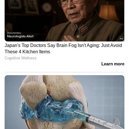
വാഹനങ്ങളോടി; പക്ഷെ
മാത്രം കഴിക്കുന്നതും പഞ്ചസാരയോ
ദുരിതമൊഴിയാതെ കുട്ടനാട്ടിലെ
കലോറിയോ അമിതമാകാതെ ഇതിന്റെ
ജനജീവിതം | Alappzha | Rain
ഗുണങ്ങൾ ലഭിക്കുന്നതിന് സഹായിക്കും.
'അർജുൻ ആയങ്കിയെ നേരിൽ
കണ്ടിട്ടുകൂടിയില്ല, എന്നിട്ടും
ഞങ്ങളുടെ വീടുകളിൽ കയറി' |
Arjun Aayanki