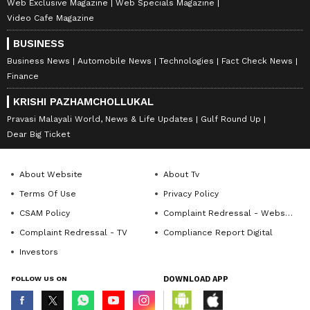
Web Exclusive Magazine
Web Specials Magazine
Video Cafe Magazine
BUSINESS
Business News
Automobile News
Technologies
Fact Check News
Finance
KRISHI PAZHAMCHOLLUKAL
Pravasi Malayali World, News & Life Updates
Gulf Round Up
Dear Big Ticket
About Website
About Tv
Terms Of Use
Privacy Policy
CSAM Policy
Complaint Redressal - Website
Complaint Redressal - TV
Compliance Report Digital
Investors
FOLLOW US ON
DOWNLOAD APP