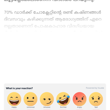
70% ഡാർക്ക് ചോക്ലേറ്റിന്റെ രണ്ട് കഷ്ണങ്ങൾ
ദിവസവും കഴിക്കുന്നത് ആരോ​ഗ്യത്തിന് ഏറെ
നല്ലതാണെന്ന് പോഷകാഹാര വിദഗ്ധയായ
ദീപ്സിഖ ജെയിൻ ഇൻസ്റ്റാഗ്രാം വീഡിയോയിൽ
പങ്കുവച്ച വീഡിയോയിൽ പറയുന്നു.
LATEST VIDEOS
ഡാർക്ക് ചോക്ലേറ്റിൽ ഫ്ലേവനോയ്ഡുകൾ
അടങ്ങിയിട്ടുണ്ട്. ഇത് ഹൃദയാരോഗ്യത്തെ
സഹായിക്കുന്ന പ്രകൃതിദത്ത സസ്യ
സംയുക്തങ്ങളാണ്. ഈ സംയുക്തങ്ങൾ
രക്തയോട്ടം മെച്ചപ്പെടുത്താനും,
ആരോഗ്യകരമായ രക്തസമ്മർദ്ദത്തെ
പിന്തുണയ്ക്കാനും, കൊളസ്ട്രോൾ അളവ്
നിയന്ത്രിക്കാനും സഹായിച്ചേക്കാം. ഈ