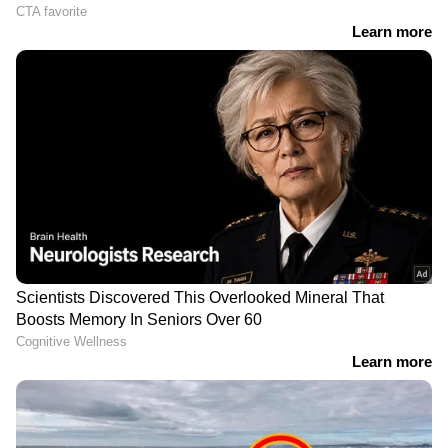
പേശികളുടെ പ്രവർത്തനത്തിലും വിശ്രമത്തിലും
RECOMMENDED STORIES
മഗ്നീഷ്യം പ്രധാന പങ്ക് വഹിക്കുന്നു. ഇത്
പേശിവലിവ് കുറയ്ക്കാനും ശാരീരിക
പിരിമുറുക്കം ലഘൂകരിക്കാനും മികച്ച
ഉറക്കത്തെ പിന്തുണയ്ക്കാനും
സഹായിച്ചേക്കാം.