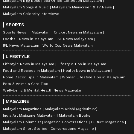
Malayalam Bigg Boss
Box Office Collection Malayalam
Malayalam Songs & Music
Malayalam Miniscreen & TV News
Malayalam Celebrity Interviews
SPORTS
Sports News in Malayalam
Cricket News in Malayalam
Football News in Malayalam
ISL News Malayalam
IPL News Malayalam
World Cup News Malayalam
LIFESTYLE
Lifestyle News in Malayalam
Lifestyle Tips in Malayalam
Food and Recipes in Malayalam
Health News in Malayalam
Home Decor Tips in Malayalam
Woman Lifestyle Tips in Malayalam
Pets & Animals Care Tips
Well-being & Mental Health News Malayalam
MAGAZINE
Malayalam Magazines
Malayalam Krishi (Agriculture)
India Art Magazine Malayalam
Malayalam Books
Malayalam Columnist
Magazine Conversations
Culture Magazines
Malayalam Short Stories
Conversations Magazine