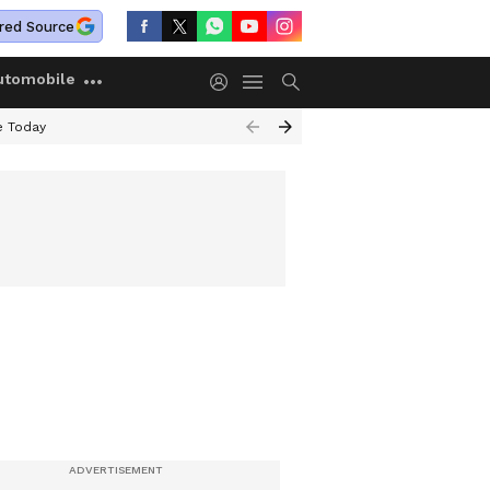
red Source
utomobile
e Today