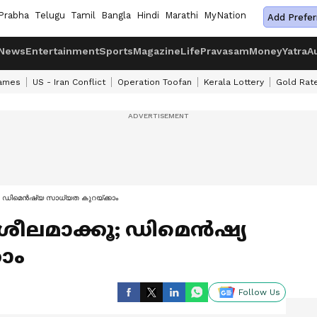
Prabha
Telugu
Tamil
Bangla
Hindi
Marathi
MyNation
Add Prefer
News
Entertainment
Sports
Magazine
Life
Pravasam
Money
Yatra
A
ames
US - Iran Conflict
Operation Toofan
Kerala Lottery
Gold Rat
; ഡിമെൻഷ്യ സാധ്യത കുറയ്ക്കാം
ീലമാക്കൂ; ഡിമെൻഷ്യ
ാം
Follow Us