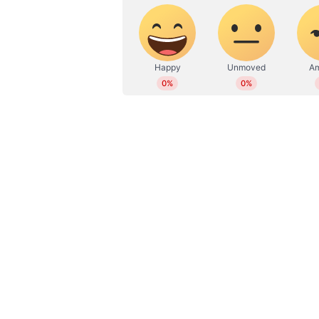
റാസ്‌ബെറി, ബ്ലൂബെറി, ബ്ലാക്ക്‌
ഫ്ലേവനോയിഡ് അടങ്ങിയിട്ടുണ്ട്. 
വിറ്റാമിനുകളും നിറഞ്ഞിരിക്കുന്ന
സഹായിക്കുന്നു.
നട്സ്...
ആരോഗ്യകരമായ കൊഴുപ്പുകൾ, മഗ്നീ