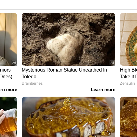
, ട്യൂണ, സാൽമൺ, അയല തുടങ്ങിയ കൊഴുപ്പുള്ള
കരമായി നിലനിർത്താൻ സഹായിക്കുന്ന ഡിഎച്ച്എ
 കൂടുതലുള്ള ഭക്ഷണങ്ങളുടെ ഉദാഹരണങ്ങളാണ്.
തടയുന്നതിനും ഒമേഗ-3 ഫലപ്രദമാണെന്ന് പല
മസ്തിഷ്ക ആരോഗ്യം നേടുന്നതിന് പ്രതിദിനം 200
പാർശ ചെയ്യുന്നു.
ിയന്ത്രിക്കാനുമെല്ലാം സഹായിക്കുന്ന