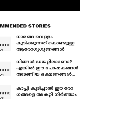
MMENDED STORIES
നാരങ്ങ വെള്ളം
കുടിക്കുന്നത് കൊണ്ടുള്ള
ആരോ​ഗ്യ​ഗുണങ്ങൾ
നിങ്ങൾ ഡയറ്റിലാണോ?
എങ്കിൽ ഈ പോഷകങ്ങൾ
അടങ്ങിയ ഭക്ഷണങ്ങൾ
നിർബന്ധമായും
കഴിക്കണം
കാപ്പി കുടിച്ചാൽ ഈ രോ​
ഗങ്ങളെ അകറ്റി നിർത്താം