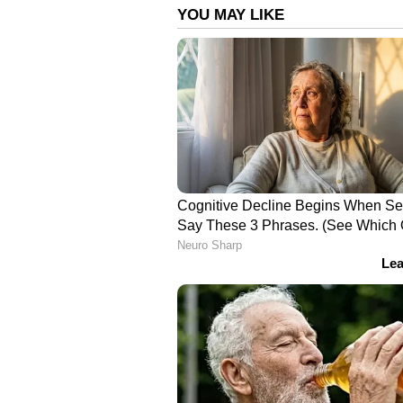
ഒലിവ് ഓയിൽ, ഫ്ളാക്സ് സീഡുകൾ
മത്സ്യങ്ങൾ തലച്ചോറിനെ ആരോഗ്യ
ഉള്ള ഒമേഗ -3 ഫാറ്റി ആസിഡുകൾ
ഡിമെൻഷ്യയെ ചെറുക്കുന്നതിനും 
പഠനങ്ങളും തെളിയിക്കുന്നു. നല്ല 
മില്ലിഗ്രാം ഡിഎച്ച്എ കഴിക്കാൻ ശു
വണ്ണം കുറയ്ക്കാനും പ്രമേഹം ന
'ഹെല്‍ത്തി' സലാഡ്...