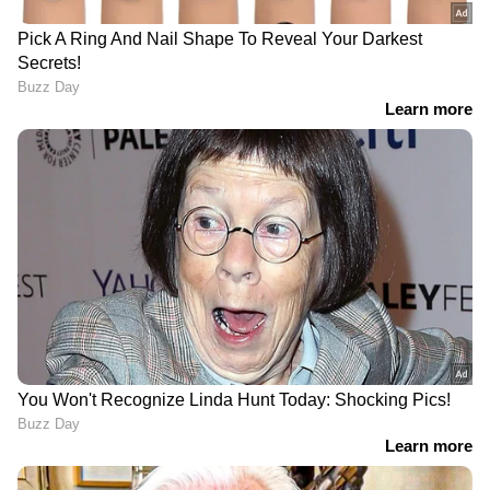
Also Read:- മുഖമടക്കം ശരീരം മുഴുവൻ
രോമം; അപൂര്‍വങ്ങളില്‍ അപൂര്‍വമായ
രോഗവുമായി കൗമാരക്കാരൻ