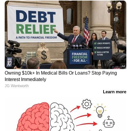
ഭേദപ്പെടുത്താനും സാധിക്കില്ല. ക്രമണേ
രോഗിക്ക് അനങ്ങാനോ സംസാരിക്കാനോ
കഴിയാത്ത വിധത്തിലേക്ക് ശരീരം
എത്തുകയാണ് ചെയ്യുക.
അതിനാലാണ് 'സ്റ്റിഫ് പേഴ്സണ്‍ സിൻഡ്രോം'
എന്നുതന്നെ ഈ അവസ്ഥയെ വിളിക്കുന്നത്.
രോഗി ഒരു 'മനുഷ്യപ്രതിമ' പോലെ ആയി
മാറുന്ന അത്രയും ഭീകരമായ അവസ്ഥ.
മെച്ചപ്പെട്ട ചികിത്സയിലൂടെ രോഗിയില്‍ വരുന്ന
LATEST VIDEOS
മാറ്റങ്ങള്‍ അല്‍പം കൂടി നീട്ടിവയ്ക്കാൻ
സാധിക്കും. ഇത്രമാത്രമാണ് ആകെ ചെയ്യാൻ
ഷിജിനെ കാത്ത് കണ്ണീരോടെ
സാധിക്കുക.
കുടുംബം; മുതലപ്പൊഴിയില്‍
കാണാതായ മത്സ്യത്തൊഴിലാളിയെ
കണ്ടെത്താന്‍ തെരച്ചില്‍
തങ്ങള്‍ ഇപ്പോഴും രോഗത്തെ കുറിച്ച്