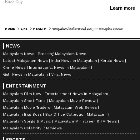
HOME
LIFE
HEALTH
'മനുഷ്യപ്രതിമ'യായി മാറുന്ന അപൂര്‍വ രോഗാവസ്ഥ; ലോകപ്രശസ്ത ഗായികയുടെ വെളിപ്പെടുത്തല്‍
NEWS
Malayalam News
Breaking Malayalam News
Latest Malayalam News
India News in Malayalam
Kerala News
Crime News
International News in Malayalam
Gulf News in Malayalam
Viral News
ENTERTAINMENT
Malayalam Film New
Entertainment News in Malayalam
Malayalam Short Films
Malayalam Movie Review
Malayalam Movie Trailers
Malayalam Web Series
Malayalam Bigg Boss
Box Office Collection Malayalam
Malayalam Songs & Music
Malayalam Miniscreen & TV News
Malayalam Celebrity Interviews
SPORTS