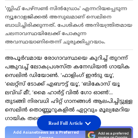
'സ്റ്റിഫ് പേഴ്സണ്‍ സിൻഡ്രോം' എന്നറിയപ്പെടുന്ന
ന്യൂറോളജിക്കല്‍ അസുഖമാണ് സെലിനെ
ബാധിച്ചിരിക്കുന്നത്. പേശികള്‍ അനിയന്ത്രിതമായ
ചലനാവസ്ഥയിലേക്ക് പോകുന്ന
അവസ്ഥയാണിതെന്ന് ചുരുക്കിപ്പറയാം.
അപൂര്‍വമായ രോഗാവസ്ഥയെ കുറിച്ച് തുറന്ന്
പങ്കുവച്ച് ലോകപ്രശസ്ത കനേഡിയൻ ഗായിക
സെലിൻ ഡിയോണ്‍. 'ഫാളിംഗ് ഇൻടു യൂ',
'ലെറ്റ്സ് ടോക്ക് എബൗട്ട് യൂ', 'ബികോസ് യൂ
ലവ്ഡ് മീ', 'മൈ ഹാര്‍ട്ട് വില്‍ ഗോ ഓണ്‍'...
തുടങ്ങി നിരവധി ഹിറ്റ് ഗാനങ്ങള്‍ ആലപിച്ചിട്ടുള്ള
സെലിൻ തൊണ്ണൂറുകളില്‍ ഏറ്റവും മൂല്യമേറിയ
ഗായിക തന്നെയായിരുന്നു.
Read Full Article
Add Asianetnews as a Preferred
Source