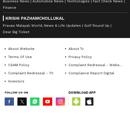
Business News
Automobile News
Technologies
Fact Check News
Finance
KRISHI PAZHAMCHOLLUKAL
Pravasi Malayali World, News & Life Updates
Gulf Round Up
Dear Big Ticket
About Website
About Tv
Terms Of Use
Privacy Policy
CSAM Policy
Complaint Redressal - Website
Complaint Redressal - TV
Compliance Report Digital
Investors
FOLLOW US ON
DOWNLOAD APP
© Copyright 2026 Asianxt Digital Technologies Private Limited (Formerly
known as Asianet News Media & Entertainment Private Limited) | All Rights
Reserved