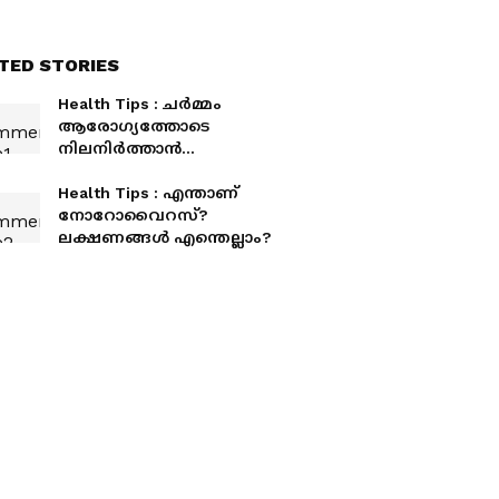
TED STORIES
Health Tips : ചർമ്മം
ആരോ​ഗ്യത്തോടെ
നിലനിർത്താൻ
നിർബന്ധമായും
കഴിക്കേണ്ട ആറ്
Health Tips : എന്താണ്
ഭക്ഷണങ്ങൾ
നോറോവൈറസ്?
ലക്ഷണങ്ങൾ എന്തെല്ലാം?