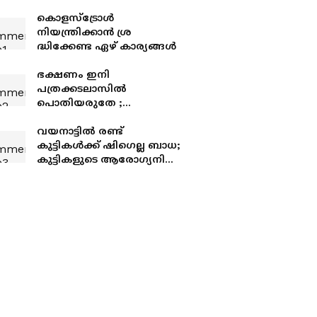
കൊളസ്ട്രോൾ
നിയന്ത്രിക്കാൻ ശ്ര​
ദ്ധിക്കേണ്ട ഏഴ് കാര്യങ്ങൾ
ഭക്ഷണം ഇനി
പത്രക്കടലാസിൽ
പൊതിയരുതേ ;
മുന്നറിയിപ്പുമായി ഭക്ഷ്യ
സുരക്ഷാ അതോറിറ്റി
വയനാട്ടിൽ രണ്ട്
കുട്ടികൾക്ക് ഷിഗെല്ല ബാധ;
കുട്ടികളുടെ ആരോഗ്യനില
ഗുരുതരമല്ല