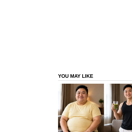
ഗ്യത്തോടെ നിലനിർത്ത
നിർബന്ധമായും കഴിക്ക
ആറ് ഭക്ഷണങ്ങൾ
ശരീരഭാരം പെട്ടെന്ന് കൂടു
തൈറോയ്ഡ് ഹോർമോൺ കുറയുന്നത് പ
കാരണമാകുന്നു. അതേസമയം 
ഉത്പാദിപ്പിക്കപ്പെടുന്നത് ശരീരഭാ
ഭക്ഷണക്രമത്തിൽ മാറ്റങ്ങൾ വരുത
തീർച്ചയായും ഡോക്ടറെ കാണണം.
വരണ്ട ചർമ്മവും പൊട്ടിപ്പോകു