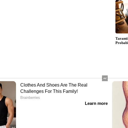
ാൻ
നോറോവൈറസ്? ലക്ഷണങ്ങൾ
േണ്ട
എന്തെല്ലാം?
കയോ കുറയുകയോ ചെയ്യുക
െട്ടെന്ന് ശരീരഭാരം കൂടുന്നതിന്
തൈറോയ്ഡ് ഹോർമോൺ അമിതമായി
രം കുറയുന്നതിനും കാരണമാകുന്നു.
്താതെ തന്നെ ഇത്തരം മാറ്റങ്ങൾ ഉണ്ടായാൽ
ന്ന നഖങ്ങളും