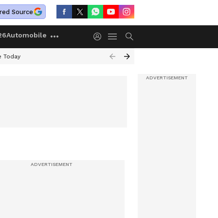
red Source
26
Automobile
e Today