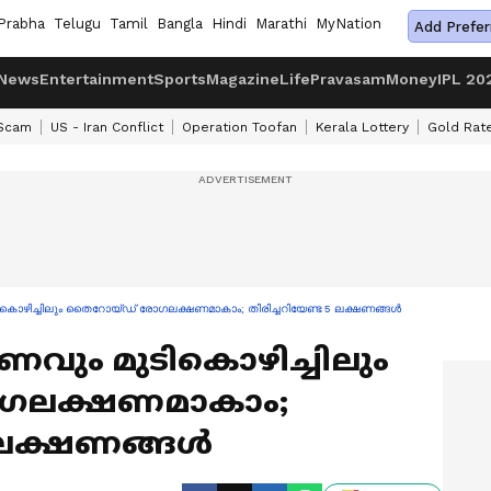
Prabha
Telugu
Tamil
Bangla
Hindi
Marathi
MyNation
Add Prefer
News
Entertainment
Sports
Magazine
Life
Pravasam
Money
IPL 20
 Scam
US - Iran Conflict
Operation Toofan
Kerala Lottery
Gold Rat
മുടികൊഴിച്ചിലും തൈറോയ്ഡ് രോഗലക്ഷണമാകാം; തിരിച്ചറിയേണ്ട 5 ലക്ഷണങ്ങൾ
ഷീണവും മുടികൊഴിച്ചിലും
ഗലക്ഷണമാകാം;
5 ലക്ഷണങ്ങൾ