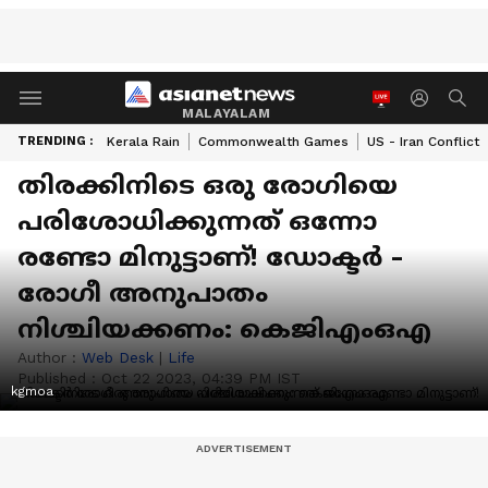
MALAYALAM
TRENDING :
Kerala Rain
Commonwealth Games
US - Iran Conflict
തിരക്കിനിടെ ഒരു രോഗിയെ
പരിശോധിക്കുന്നത് ഒന്നോ
രണ്ടോ മിനുട്ടാണ്! ഡോക്ടർ -
രോഗീ അനുപാതം
നിശ്ചിയക്കണം: കെജിഎംഒഎ
Author :
Web Desk
|
Life
Published :
Oct 22 2023, 04:39 PM IST
kgmoa