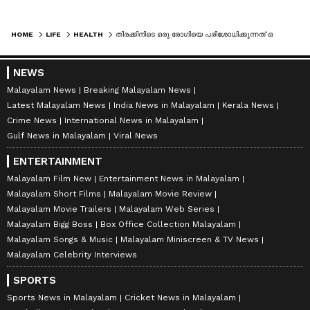
HOME
LIFE
HEALTH
തിരക്കിനിടെ ഒരു രോഗിയെ പരിശോധിക്കുന്നത് ഒന്നോ രണ്ടോ മിനുട്ടാണ്! ഡോക്ടർ - രോഗീ അനുപാതം നിശ്ചിയക്കണം: കെജിഎംഒഎ
NEWS
Malayalam News
Breaking Malayalam News
Latest Malayalam News
India News in Malayalam
Kerala News
Crime News
International News in Malayalam
Gulf News in Malayalam
Viral News
ENTERTAINMENT
Malayalam Film New
Entertainment News in Malayalam
Malayalam Short Films
Malayalam Movie Review
Malayalam Movie Trailers
Malayalam Web Series
Malayalam Bigg Boss
Box Office Collection Malayalam
Malayalam Songs & Music
Malayalam Miniscreen & TV News
Malayalam Celebrity Interviews
SPORTS
Sports News in Malayalam
Cricket News in Malayalam