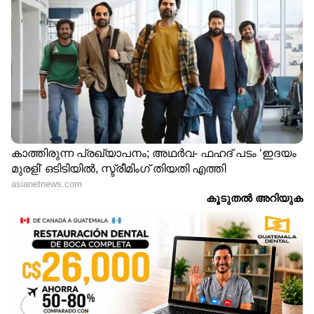
ഏഷ്യാനെറ്റ് ന്യൂസ് വാർത്തകൾ തത്സമയം
കാണാം