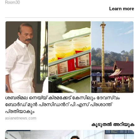
കാണേണ്ടുന്ന രോഗികളുടെ എണ്ണം
നിജപ്പെടുത്തുകയും ചെയ്യേണ്ടത്
അത്യാവശ്യമാണ്. ശാസ്ത്രീയമായി ഇത്
നിർവ്വചിക്കപ്പെടേണ്ടത് നിലവാരമുള്ള ചികിത്സ
ഉറപ്പുവരുത്തുന്നതിനും ഡോക്ടറുടെയും
രോഗിയുടെയും മനുഷ്യാവകാശം
ഉറപ്പാക്കുന്നതിനും
അത്യന്താപേക്ഷിതവുമാണ്. ആരോഗ്യദായകർ
ക്കും മാനസികവും ശാരീരികവും ആയ
ആരോഗ്യം കാത്തുസൂക്ഷിക്കാനും സർവോപരി
പൊതുജനങ്ങൾക്ക് അവർ അർഹിക്കുന്ന
രീതിയിലുള്ള ഗുണപരമായ ചികിത്സയും
സേവനവും ഉറപ്പാക്കാനും സാധിക്കുന്ന
തരത്തിൽ മനുഷ്യവിഭവശേഷിയിലെ കുറവ്
പരിഹരിക്കാൻ സർക്കാർ അടിയന്തിരമായി
ഇടപെടണമെന്നും സംഘടന ആവശ്യപ്പെടുന്നു.