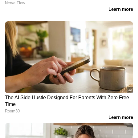
ദേശീയ പദ്ധതികളുടെ നടത്തിപ്പും സാമൂഹ്യ
സുരക്ഷാ പദ്ധതികളിലെ പങ്കാളിത്തവുമെല്ലാം
നമ്മുടെ ആരോഗ്യ സ്ഥാപനങ്ങളുടെ
ചുമതലയിൽ പെട്ടതാണ് എന്നതു കൂടി
ഓർക്കേണ്ടതുണ്ട്.
വെള്ളൂർ പി.എച്ച്.സി യിൽ ഉണ്ടായതു പോലെ
ദൗർഭാഗ്യകരവും ആരോഗ്യ കേരളത്തിന്
അപമാനകരവുമായ സംഭവങ്ങൾ ഇനിയും
ആവർത്തിക്കപ്പെടാതിരിക്കാൻ, ആരോഗ്യ
സ്ഥാപനങ്ങളുടെ വികസനം എന്നത് കേവലം
ഭൗതിക സാഹചര്യങ്ങളുടെ വികസനം
മാത്രമാവാതെ വർധിച്ചു വരുന്ന രോഗീ
ബാഹുല്യം കണക്കിലെടുത്ത് മനുഷ്യവിഭവ
ശേഷിയിലും കാലാനുസൃതമായ പരിഷ്കരണം