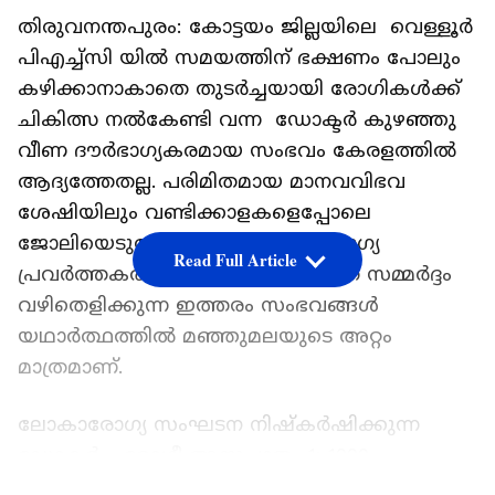
തിരുവനന്തപുരം: കോട്ടയം ജില്ലയിലെ വെള്ളൂർ
പിഎച്ച്സി യിൽ സമയത്തിന് ഭക്ഷണം പോലും
കഴിക്കാനാകാതെ തുടർച്ചയായി രോഗികൾക്ക്
ചികിത്സ നൽകേണ്ടി വന്ന ഡോക്ടർ കുഴഞ്ഞു
വീണ ദൗർഭാഗ്യകരമായ സംഭവം കേരളത്തിൽ
ആദ്യത്തേതല്ല. പരിമിതമായ മാനവവിഭവ
ശേഷിയിലും വണ്ടിക്കാളകളെപ്പോലെ
ജോലിയെടുക്കേണ്ടി വരുന്ന ആരോഗ്യ
Read Full Article
പ്രവർത്തകർക്ക് ഉണ്ടാകുന്ന അമിത സമ്മർദ്ദം
വഴിതെളിക്കുന്ന ഇത്തരം സംഭവങ്ങൾ
യഥാർത്ഥത്തിൽ മഞ്ഞുമലയുടെ അറ്റം
മാത്രമാണ്.
ലോകാരോഗ്യ സംഘടന നിഷ്കർഷിക്കുന്ന
ഡോക്ടർ - രോഗീ അനുപാതം 1: 1000
എന്നതാണ്. കേരളത്തിൽ മൊത്തത്തിൽ 80000