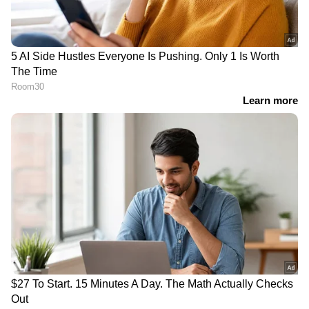
ഭരണപരമായ ചുമതലകൾ, വിവിധ പദ്ധതികളും
ആയി ബന്ധപ്പെട്ട അവലോകന യോഗങ്ങൾ,
പരിശീലന പരിപാടികൾ , വി.ഐ.പി ഡ്യൂട്ടികൾ,
മെഡിക്കൽ ബോർഡ്, ഇ- സഞ്ജീവനി തുടങ്ങി
എണ്ണിയാലൊടുങ്ങാത്ത ജോലികളാണ്
മെഡിക്കൽ ഓഫീസർമാർ ചെയ്യേണ്ടി വരുന്നത്.
Read more:
എല്ലാ ഡോക്ടര്‍മാര്‍ക്കും
നഴ്‌സുമാര്‍ക്കും ട്രോമ കെയര്‍ പരിശീലനം;
അടെല്‍ക് നേതൃത്വം നൽകുമെന്ന് മന്ത്രി
വിവിധ കേഡറുകളിലെ ഡോക്ടർമാരുടെ
ജോലിയും ഉത്തരവാദിത്തങ്ങളും കൃത്യമായി
നിർവ്വചിക്കപ്പെടുകയും വിവിധ
സ്പെഷ്യാൽറ്റികളിലേയും ജനറൽ
കേഡറിലേയും ഡോക്ടർമാർ പ്രതിദിനം