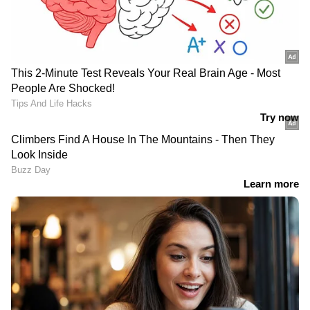
RECOMMENDED STORIES
പ്രതിരോധശേഷി കൂട്ടാൻ
ബ്ലഡ് ക്യാൻസർ ; ശരീരം
പതിവായി കുടിക്കേണ്ട
കാണിക്കുന്ന ചില
ആറ് ചായകൾ
പ്രധാനപ്പെട്ട ലക്ഷണങ്ങൾ