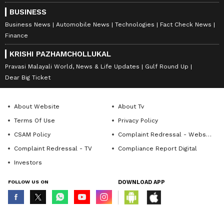
BUSINESS
Business News
Automobile News
Technologies
Fact Check News
Finance
KRISHI PAZHAMCHOLLUKAL
Pravasi Malayali World, News & Life Updates
Gulf Round Up
Dear Big Ticket
About Website
About Tv
Terms Of Use
Privacy Policy
CSAM Policy
Complaint Redressal - Website
Complaint Redressal - TV
Compliance Report Digital
Investors
FOLLOW US ON
DOWNLOAD APP
© Copyright 2026 Asianxt Digital Technologies Private Limited (Formerly