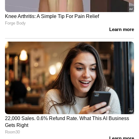
ഇൻസോല്യൂബള്‍ ഫൈബര്‍ അഥവാ
വെള്ളത്തില്‍ പെട്ടെന്ന് കലരാത്ത ഫൈബര്‍
അടങ്ങിയ ഭക്ഷണങ്ങളാണ് മറ്റൊരു വിഭാഗം.
മലബന്ധമൊഴിവാക്കാനും ശരീരത്തില്‍ നിന്ന്
ഭക്ഷണാവശിഷ്ടങ്ങള്‍ മലത്തിലൂടെ
എളുപ്പത്തില്‍ പുറന്തള്ളാനുമെല്ലാം ഇവ
സഹായിക്കുന്നു. ഗോതമ്പുപൊടി, നുറുക്ക്
ഗോതമ്പ്, വിവിധ പച്ചക്കറികള്‍ എന്നിവയെല്ലാം
ഇതിനായി കഴിക്കാവുന്നതാണ്.
രണ്ട് തരം ഫൈബറുകളും ശരീരത്തിന്
ആവശ്യമാണ്. ആദ്യമേ പറഞ്ഞതുപോലെ