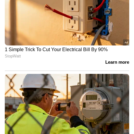
DOWNLOAD APP
RECOMMENDED STORIES
ശരീരഭാരം കുറയ്ക്കാൻ
മുടി വളർച്ച വേ​