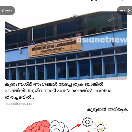
PREV
NEXT
LATEST VIDEOS
മണ്ഡല പുനഃനിർണയ ബിൽ ഈ
സമ്മേളനത്തിൽ അവതരിപ്പിക്കില്ല
'പേടി മരിച്ചവരെയല്ല
അടർന്നുവീഴുന്ന
കോൺക്രീറ്റുകളെ';ഹെൽമറ്റ് വച്ച്
ശ്മശാനത്തിൽ ജോലി