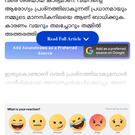
വരെ ശരിയായ കാര്യമാണ്. വയറിന്‍റെ
ആരോഗ്യം പ്രശ്നത്തിലാകുന്നത് പ്രധാനമായും
നമ്മുടെ മാനസികനിലയെ ആണ് ബാധിക്കുക.
കാരണം വയറും തലച്ചോറും തമ്മില്‍
അത്തരത്തിലൊരു ബന്ധമുണ്ട്.
Read Full Article
Add Asianetnews as a Preferred
Source
ഇതുകൊണ്ടാണ് വയര്‍ പ്രശ്നത്തിലാകുമ്പോള്‍
ശാരീരികമായ അസ്വസ്ഥതകള്‍ക്കൊപ്പം തന്നെ
മാനസികമായ പ്രയാസങ്ങളും മിക്കവരും
നേരിടുന്നത്. എന്തായാലും ഭക്ഷണത്തില്‍ ചില
കാര്യങ്ങള്‍ ശ്രദ്ധിക്കുന്നത് തീര്‍ച്ചയായും
വയറിന്‍റെ ആരോഗ്യം മെച്ചപ്പെടുത്തുകയും
വയറിനെ ബാധിക്കുന്ന പല പ്രശ്നങ്ങള്‍
പ്രതിരോധിക്കപ്പെടുകയും ചെയ്യാറുണ്ട്.