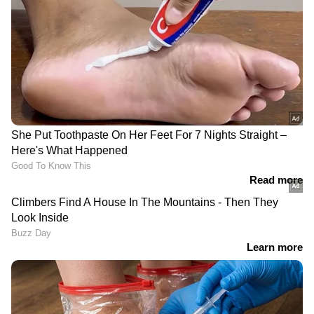
ഒന്ന്...
സോല്യൂബള്‍ ഫൈബര്‍ അഥവാ വെള്ളത്തില്‍
പെട്ടെന്ന് അലിഞ്ഞുചേരുന്ന തരം
ഫൈബറടങ്ങിയ ഭക്ഷണങ്ങളാണ് കഴിക്കേണ്ട
ഒരു വിഭആഗം. കൊളസ്ട്രോള്‍
കുറയ്ക്കുന്നതിനും ഷുഗര്‍
കുറയ്ക്കുന്നതിനുമെല്ലാം സഹായകം. ഓട്ട്സ്,
പീസ്, ബീൻസ്, ആപ്പിള്‍, സിട്രസ് ഫ്രൂട്ട്സ്,