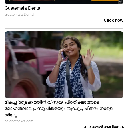
LATEST VIDEOS
ഏഷ്യാനെറ്റ് ന്യൂസ് മലയാളത്തിലൂടെ
Health
News
അറിയൂ.
Food and Recipes
തുടങ്ങി
മികച്ച ജീവിതം നയിക്കാൻ സഹായിക്കുന്ന
ടിപ്സുകളും ലേഖനങ്ങളും — നിങ്ങളുടെ
ദിവസങ്ങളെ കൂടുതൽ മനോഹരമാക്കാൻ
Asianet News Malayalam