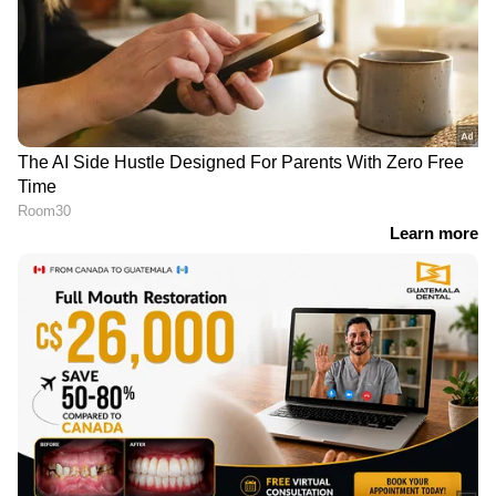
ഏഷ്യാനെറ്റ് ന്യൂസ് ലൈവ് യൂട്യൂബില്‍
കാണാം:-
youtubevideo