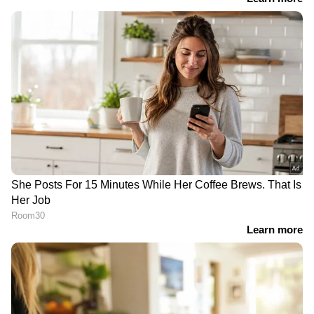
അസുഖങ്ങളുള്ളവര്‍ അവരുടെ
ആരോഗ്യസ്ഥിതിക്ക് അനുസരിച്ച് മാത്രം ഡയറ്റ്
ക്രമീകരിക്കുക. ഓട്ട്സ്, പരിപ്പ്- പയര്‍- കടല
വര്‍ഗങ്ങള്‍, ആപ്പിള്‍, ഡ്രൈ ഫ്രൂട്ട്സ്,
മധുരക്കിഴങ്ങ് എന്നിവയെല്ലാം ഫൈബറിനാല്‍
സമ്പന്നമായ വിഭവങ്ങളാണ്. ഇവയെല്ലാം
കഴിക്കുന്നത് നല്ലതാണ്.
Also Read:- വണ്ണം കുറയ്ക്കാൻ ഡയറ്റ് പ്ലാൻ
ചെയ്യുന്നവര്‍ക്ക് ഉപകരിക്കുന്ന കിടിലൻ
ടിപ്സ്...