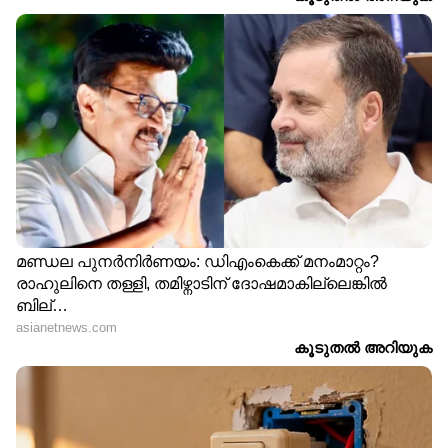
ABOUT THE AUTHOR
Web Desk
WD
ഭക്ഷണം
Follow Us