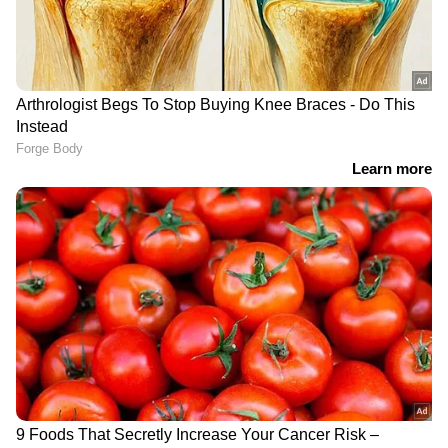
DOWNLOAD APP
RECOMMENDED STORIES
മുടി കൊഴിച്ചിൽ അകറ്റി
സ്ട്രോക്ക് വരുന്നത്
കട്ടിയുള്ള തലമുടി
തടയാൻ ശ്രദ്ധിക്കേണ്ട 4
ലഭിക്കാൻ ചെയ്യേണ്ട ചില
പ്രധാന കാര്യങ്ങൾ