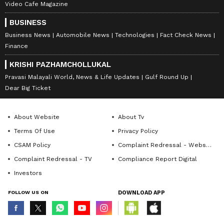
Video Cafe Magazine
BUSINESS
Business News
Automobile News
Technologies
Fact Check News
Finance
KRISHI PAZHAMCHOLLUKAL
Pravasi Malayali World, News & Life Updates
Gulf Round Up
Dear Big Ticket
About Website
About Tv
Terms Of Use
Privacy Policy
CSAM Policy
Complaint Redressal - Website
Complaint Redressal - TV
Compliance Report Digital
Investors
FOLLOW US ON
DOWNLOAD APP