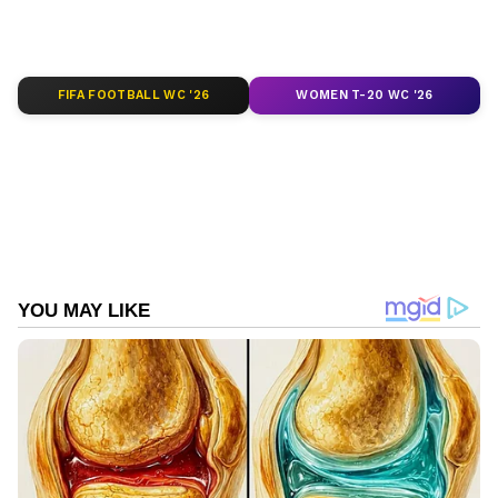
ABOUT THE AUTHOR
Web Desk
WD
FIFA FOOTBALL WC '26
WOMEN T-20 WC '26
Follow Us