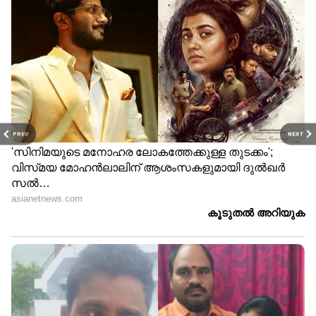
ദിവസവും കഞ്ഞിവെള്ളം
അമിതമായി ഈ
കുടിക്കുന്നതിന്റെ 5
ഭക്ഷണങ്ങൾ കഴിക്കുന്നത്
ആരോഗ്യ ഗുണങ്ങൾ
വൃക്കകൾ തകരാറിലാവാൻ
കാരണമാകും
PREV
NEXT
ശരീരഭാരം കുറയ്ക്കാൻ
മുടി വളർച്ച വേ​
സഹായിക്കുന്ന ആറ്
ഗത്തിലാക്കുന്നതിന്
പാനീയങ്ങൾ
സഹായിക്കുന്ന മുട്ട
കൊണ്ടുള്ള ഹെയർ
പാക്കുകൾ