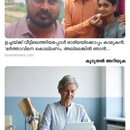
LATEST VIDEOS
മദ്യപിച്ച്
വാഹനമോടിച്ചു;ഇന്‍ഫ്ലുവന്‍സര്‍
ഹെലന്‍ ഓഫ് സ്പാര്‍ട്ടയുടെ
ലൈസന്‍സ് സസ്പെന്‍ഡ് ചെയ്തു
'ഇനിയൊരു ദുരന്തം വരുമ്പോൾ