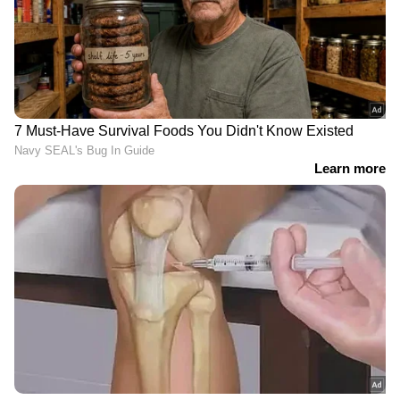
*ഫലപ്രദമായി കൈ കഴുകാനുള്ള 8
മാർഗങ്ങൾ*
1. ആദ്യം ഉള്ളംകൈ രണ്ടും സോപ്പുയോഗിച്ച്
നന്നായി പതപ്പിച്ച് തേയ്ക്കുക
2. പുറംകൈ രണ്ടും മാറിമാറി തേയ്ക്കുക
3. കൈ വിരലുകൾക്കിടകൾ തേയ്ക്കുക
4. തള്ളവിരലുകൾ തേയ്ക്കുക
5. നഖങ്ങൾ ഉരയ്ക്കുക
6. വിരലുകളുടെ പുറക് വശം തേയ്ക്കുക
7. കൈക്കുഴ ഉരയ്ക്കുക
8. നന്നായി വെള്ളം ഒഴിച്ച് കൈ കഴുകി
ഉണക്കുക.