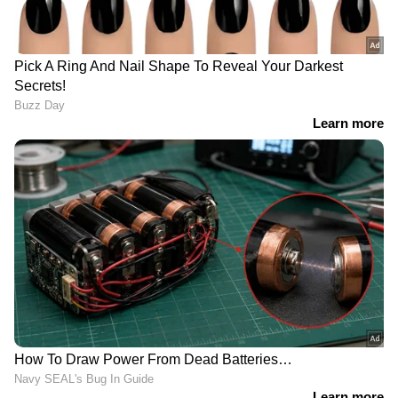
ഫലപ്രദമായി കൈ കഴുകുന്നതിലൂടെ
ശ്വാസകോശം, ഉദരം, കണ്ണ്, ത്വക്ക്
എന്നിവയിലുണ്ടാകുന്ന അണുബാധകൾ
ഒഴിവാക്കാനാകും. മാത്രമല്ല ന്യൂമോണിയ,
വയറിളക്കം, ചെങ്കണ്ണ് വിവിധതരം ത്വക്ക്
രോഗങ്ങൾ തുടങ്ങിയവ വളരെയധികം
കുറയ്ക്കുവാനും ഇതിലൂടെ സാധിക്കും.
കൈകൾ കഴുകാതെ ഒരിക്കലും മുഖം, മൂക്ക്,
വായ്, കണ്ണ് എന്നിവ സ്പർശിക്കരുത്.
*സോപ്പുപയോഗിച്ച് കൈ കഴുകുക*