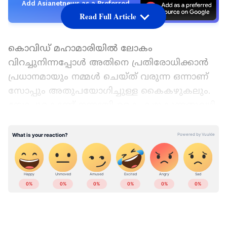
Add Asianetnews as a Preferred
Source
Read Full Article
കൊവിഡ് മഹാമാരിയിൽ ലോകം
വിറച്ചുനിന്നപ്പോൾ അതിനെ പ്രതിരോധിക്കാൻ
പ്രധാനമായും നമ്മൾ ചെയ്ത് വരുന്ന ഒന്നാണ്
സോപ്പും അതുപയോഗിച്ചുള്ള കൈകഴുകലും.
സോപ്പുകൊണ്ട് നന്നായി കൈ കഴുകുന്നതുവഴി
വൈറസുകളെ ഇല്ലാതാക്കാനും അതുവഴി
രോഗം വരുന്നത് തടയാനും കഴിയുമെന്ന്
ലോകാരോഗ്യ സംഘടന തന്നെ
വ്യക്തമാക്കിയിട്ടുണ്ട്.
കൊവിഡ് പ്രതിരോധത്തിന്റെ വലിയ
പാഠങ്ങളാണ് മാസ്‌ക് ധരിക്കുക,