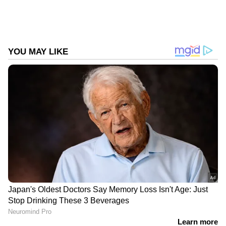
സാനിറ്റൈസറോ സോപ്പോ ഉപയോഗിച്ച് കൈ
കഴുകുക, സാമൂഹിക അകലം പാലിക്കുക
എന്നിവ. ഫലപ്രദമായി കൈ കഴുകുന്നതിലൂടെ
കൊവിഡിനെപ്പോലെ പല പകർച്ച വ്യാധികളിൽ
നിന്നും നമുക്ക് സംരക്ഷണം ലഭിക്കും. കുട്ടികളെ
ചെറിയ പ്രായം മുതൽ ഫലപ്രദമായി
കൈകഴുകുന്ന വിധം പഠിപ്പിക്കേണ്ടതാണ്.