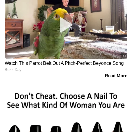
*20 സെക്കന്റ് കൈ കഴുകുക വളരെ പ്രധാനം*
സോപ്പും വെള്ളവും ഉപയോഗിച്ച് 20 സെക്കന്റ്
കൊണ്ട് കൈ കഴുകുന്നതാണ് ഫലപ്രദമായ
രീതി. ഇങ്ങനെ സോപ്പുപയോഗിച്ച്
കൈകഴുകുന്നതിലൂടെ കൊവിഡ്
ഉൾപ്പെടെയുള്ള അണുബാധ പകരുന്നത്
വളരെയധികം നിയന്ത്രിക്കാൻ സാധിക്കും.