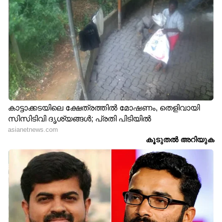
Also Read: അഞ്ച് മടങ്ങ് വ്യാപനശേഷി;
ഒമിക്രോണിന്‍റെ ഈ വകഭേദത്തെ
കുറിച്ചുള്ള വാട്സാപ്പ് സന്ദേശം വ്യാജമെന്ന്
ആരോ​ഗ്യവകുപ്പ്
LATEST VIDEOS
ഏഷ്യാനെറ്റ് ന്യൂസ് മലയാളത്തിലൂടെ
Health
News
അറിയൂ.
Food and Recipes
തുടങ്ങി