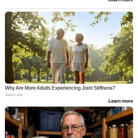
വെള്ളം കൊണ്ട് മാത്രം കഴുകിയാൽ കൈകൾ
ശുദ്ധമാകുകയില്ല. അതിനാൽ സോപ്പ് കൊണ്ട്
കൈ കഴുകുന്നതാണ് ഏറ്റവും ചെലവു
കുറഞ്ഞ മാർഗം. അഴുക്കിനേയും എണ്ണയേയും
കഴുകിക്കളഞ്ഞ് രോഗാണുക്കളെ നശിപ്പിക്കാൻ
ഇതിലൂടെ കഴിയുന്നു.