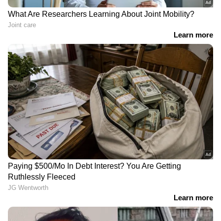
നമ്മുക്ക് എന്തു ചെയ്യണമെന്ന്
പോലും അറിയാത്ത
സംവിധാനങ്ങളാണ് ഇവിടെയുള്ളത്'