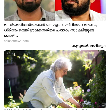
മികച്ച ജീവിതം നയിക്കാൻ സഹായിക്കുന്ന
ടിപ്സുകളും ലേഖനങ്ങളും — നിങ്ങളുടെ
ദിവസങ്ങളെ കൂടുതൽ മനോഹരമാക്കാൻ
Asianet News Malayalam
ABOUT THE AUTHOR
Web Desk
WD
Follow Us