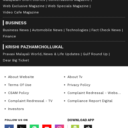
Web Exclusive Magazine
Web Specials Magazine
Video Cafe Magazine
BUSINESS
Business News
Automobile News
Technologies
Fact Check News
Finance
KRISHI PAZHAMCHOLLUKAL
Pravasi Malayali World, News & Life Updates
Gulf Round Up
Dear Big Ticket
About Website
About Tv
Terms Of Use
Privacy Policy
CSAM Policy
Complaint Redressal - Website
Complaint Redressal - TV
Compliance Report Digital
Investors
FOLLOW US ON
DOWNLOAD APP