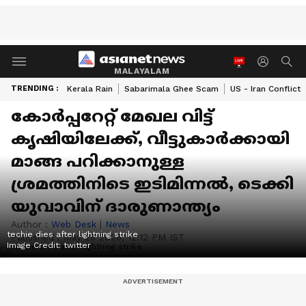
MALAYALAM
TRENDING :
Kerala Rain
Sabarimala Ghee Scam
US - Iran Conflict
കോർപ്പറേറ്റ് മേഖല വിട്ട്
കൃഷിയിലേക്ക്, വീട്ടുകാർക്കായി
മാങ്ങ പറിക്കാനുള്ള
ശ്രമത്തിനിടെ ഇടിമിന്നൽ, ടെക്കി
യുവാവിന് ദാരുണാന്ത്യം
Author :
Web Desk
|
News
techie dies after lightning strike
Published :
May 28 2026, 12:12 PM IST
Image Credit:
twitter