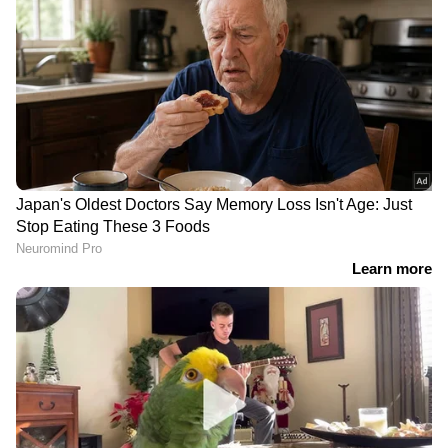
ഏഷ്യാനെറ്റ് ന്യൂസ് ലൈവ് വീഡിയോ
കാണാം
LATEST VIDEOS
ആഭ്യന്തര മന്ത്രിയെ
വെല്ലുവിളിച്ചതിന് കണ്ണൂരിൽ
അർ‌ജുൻ ആയങ്കിക്കെതിരെ കേസ്
| Arjun Aayanki | Police
രാജ്യം കീഴടക്കുന്ന ജെന്‍ Z
രാഷ്ട്രീയം | Surgical Strike By Unni
Balakrishnan | Cockroach Janta party