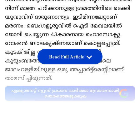
നിന്ന് മാങ്ങ പറിക്കാനുള്ള ശ്രമത്തിനിടെ ടെക്കി
യുവാവിന് ദാരുണാന്ത്യം. ഇടിമിന്നലേറ്റാണ്
മരണം. ബെംഗളൂരുവിൽ ഐടി മേഖലയിൽ
ജോലി ചെയ്യുന്ന 43കാരനായ ഹൊസോക്ലു
റോഷൻ ബാലകൃഷ്ണയാണ് കൊല്ലപ്പെട്ടത്.
കുടക് ജില്ല സ്വദേശിയായ 43കാരൻ
Read Full Article
കുടുംബത്തോടൊപ്പം ബെംഗളൂരുവിലെ
ജാലഹള്ളിയിലുള്ള ഒരു അപ്പാർട്ട്മെന്റിലാണ്
താമസിച്ചിരുന്നത്.
ഏഷ്യാനെറ്റ് ന്യൂസ് പ്രധാന വാർത്താ സ്രോതസായി
തെരഞ്ഞെടുക്കുക
സ്വന്തം കുടുംബത്തിന്റെ കാപ്പിത്തോട്ടത്തിന്റെ
മേൽനോട്ടവും ഹൊസോക്ലു റോഷൻ
LATEST VIDEOS
ബാലകൃഷ്ണയാണ് ചെയ്തിരുന്നത്. മൈസൂരു