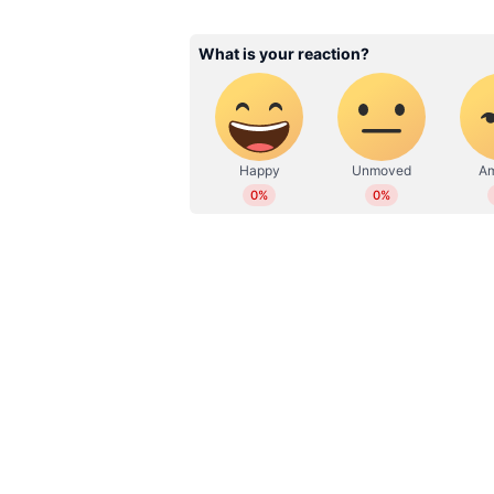
DD
Deepu Divakaran
Related Articles