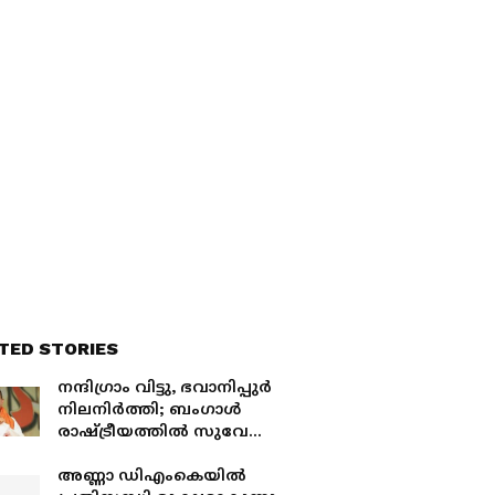
TED STORIES
നന്ദിഗ്രാം വിട്ടു, ഭവാനിപ്പുർ
നിലനിർത്തി; ബംഗാൾ
രാഷ്ട്രീയത്തിൽ സുവേന്ദു
അധികാരിയുടെ
നിർണായക നീക്കം
അണ്ണാ ഡിഎംകെയിൽ