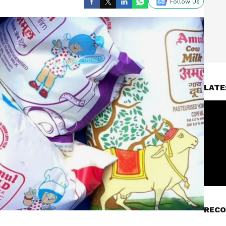
Follow Us
LATE
RECO