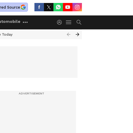
red Source
utomobile
e Today