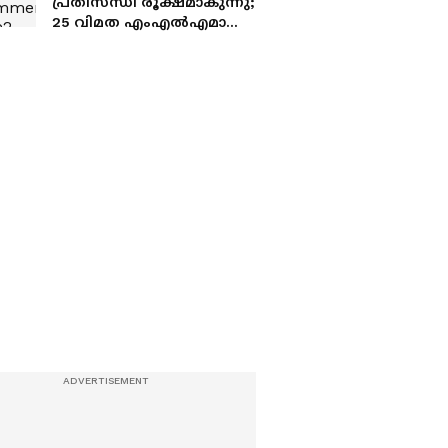
പ്രതിസന്ധി രൂക്ഷമാകുന്നു;
25 വിമത എംഎൽഎമാരെ
പാ‍ർട്ടി സ്ഥാനങ്ങളിൽനിന്ന്
നീക്കി