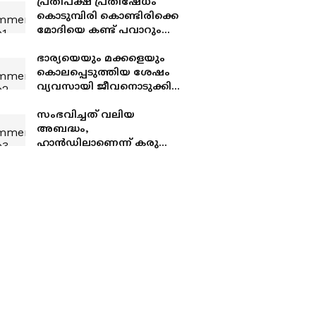
പ്രതിപക്ഷ പ്രതിഷേധം
കൊടുമ്പിരി കൊണ്ടിരിക്കെ
മോദിയെ കണ്ട് പവാറും
സുപ്രിയയും;
എൻസിപിയുടെ
ഭാര്യയെയും മക്കളെയും
നീക്കമെന്ത്? അഭ്യൂഹങ്ങൾ
കൊലപ്പെടുത്തിയ ശേഷം
ശക്തം
വ്യവസായി ജീവനൊടുക്കി;
കുറിപ്പിൽ
സ്വത്തുക്കളുടെയും
സംഭവിച്ചത് വലിയ
കടത്തിന്‍റെയും
അബദ്ധം,
കണക്കുകൾ
ഹാൻഡിലാണെന്ന് കരുതി
അമർത്തിയത്
എമർജൻസി ഡോർ
ലിവറിൽ, വിമാനം
പറക്കുന്നതിന് തൊട്ടുമുമ്പ്
യാത്രക്കാരൻ പിടിയിൽ