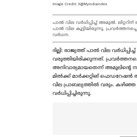
Image Credit:
X@Myindiaindex
പാൽ വില വർധിപ്പിച്ച് അമുൽ. ലിറ്ററ
പാൽ വില കൂട്ടിയിരുന്നു. പ്രവർത്തനച്ച
വർധന.
ദില്ലി: രാജ്യത്ത് പാൽ വില വർധിപ്പ
വരുത്തിയിരിക്കുന്നത്. പ്രവർത്ത
അനിവാര്യമായതെന്ന് അമുലിൻ്റെ നട
മിൽക്ക് മാർക്കറ്റിങ് ഫെഡറേഷൻ അ
വില പ്രാബല്യത്തിൽ വരും. കഴിഞ
വർധിപ്പിച്ചിരുന്നു.