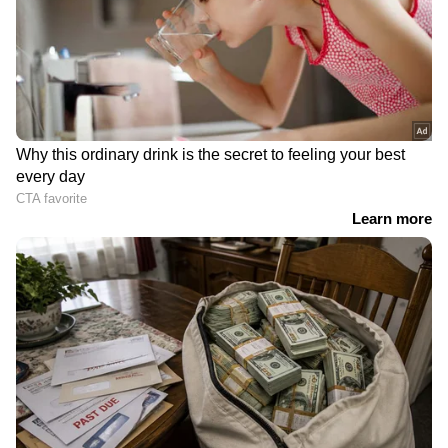
ഗുജറാത്തിൽ പടക്ക
കടുപ്പിച്ച് രാഹുൽ, സിജെപി
നിർമാണശാലയിൽ
പ്രതിഷേധത്തിൽ ആദ്യ
സ്ഫോടനം; എട്ടുമരണം,
പ്രതികരണം; 'സോനത്തെ
ഒൻപതുപേർക്ക് ​ഗുരുതര
അറസ്റ്റ് ചെയ്ത് നീക്കിയത്
പരിക്ക്; സഹായം
തെറ്റ്, വിദ്യാർഥി
പ്രഖ്യാപിച്ച് പ്രധാനമന്ത്രി
സമരങ്ങളെ
ബലപ്രയോഗത്തിലൂടെ
തകർക്കാനാകില്ല'
സംസ്ഥാന സർക്കാരിന്റെ
പിടിച്ചിരുത്തി മുഖത്ത്
അറിയിപ്പ്, 200 മുതൽ 300
ലിപ്സ്റ്റിക് തേച്ചുവിട്ടു;