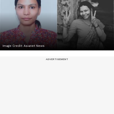
Image Credit:
Asianet News