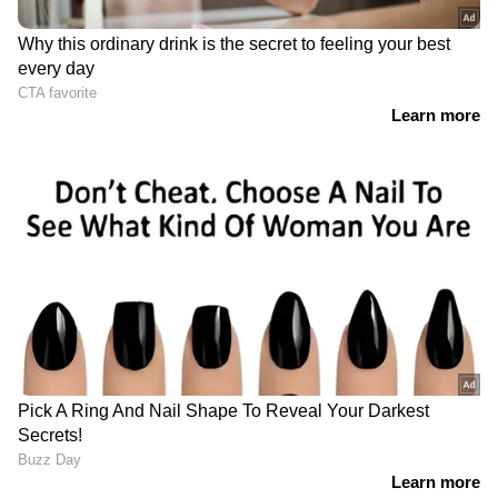
സഹോദരിമാർ കുളിമുറിയിൽ
അബോധാവസ്ഥയിൽ, മരണം ഗീസറിൽ
നിന്ന് ചോർന്ന വിഷവാതകം ശ്വസിച്ച്
പുലർച്ചെ ഒരു മണി, എംജി റോഡിൽ
നിരനിരയായി നിർത്തിയിട്ട
വാഹനങ്ങളിലേക്ക് ആഡംബര കാർ
പാഞ്ഞുകയറി; പരാക്രമം മദ്യലഹരിയിൽ
RECOMMENDED STORIES