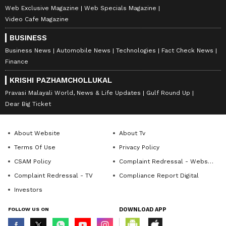
Web Exclusive Magazine
Web Specials Magazine
Video Cafe Magazine
BUSINESS
Business News
Automobile News
Technologies
Fact Check News
Finance
KRISHI PAZHAMCHOLLUKAL
Pravasi Malayali World, News & Life Updates
Gulf Round Up
Dear Big Ticket
About Website
About Tv
Terms Of Use
Privacy Policy
CSAM Policy
Complaint Redressal - Website
Complaint Redressal - TV
Compliance Report Digital
Investors
FOLLOW US ON
DOWNLOAD APP