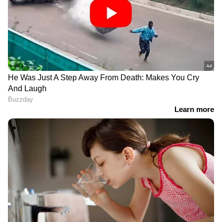
DOWNLOAD APP
ഇന്ത്യയിലെയും ലോകമെമ്പാടുമുള്ള എല്ലാ
India News
അറിയാൻ എപ്പോഴും ഏഷ്യാനെറ്റ്
ന്യൂസ് വാർത്തകൾ.
Malayalam News
തത്സമയ അപ്‌ഡേറ്റുകളും ആഴത്തിലുള്ള
വിശകലനവും സമഗ്രമായ റിപ്പോർട്ടിംഗും —
എല്ലാം ഒരൊറ്റ സ്ഥലത്ത്. ഏത് സമയത്തും,
എവിടെയും വിശ്വസനീയമായ വാർത്തകൾ
Related Articles
ലഭിക്കാൻ
Asianet News Malayalam