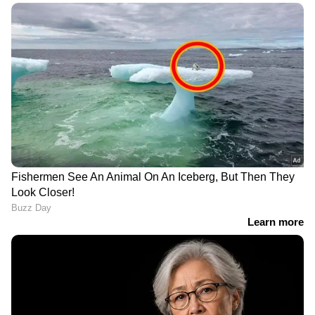
നിരോധനം മറികടന്ന്
സിജെപി സമരത്തിൽ
പാകിസ്ഥാനിൽനിന്ന്
പങ്കെടുത്തവർ
ഇറക്കുമതി ചെയ്തത് 364
ദേശവിരുദ്ധരല്ലെന്ന്
ടൺ ഈന്തപ്പഴം; ​ഗുജറാത്ത്
മോഹൻ ഭാഗവത്,
തുറമുഖത്തുനിന്ന്
'വിദ്യാർത്ഥി
പിടിച്ചെടുത്ത് ഡിആർഐ
പ്രതിഷേധങ്ങൾ
ജനാധിപത്യത്തിന്റെ ഭാഗം'
മദ്യലഹരിയിൽ യുവാവ്
പ്രധാനമന്ത്രിയുടെ വിദേശ