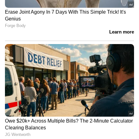
'അർജുൻ ആയങ്കിയെ നേരിൽ
കണ്ടിട്ടുകൂടിയില്ല, എന്നിട്ടും
ഞങ്ങളുടെ വീടുകളിൽ കയറി' |
Arjun Aayanki