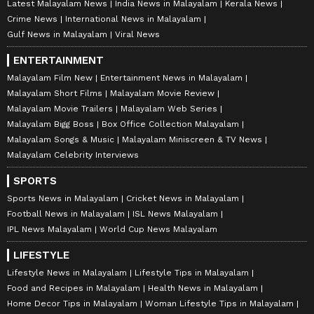
Latest Malayalam News
India News in Malayalam
Kerala News
Crime News
International News in Malayalam
Gulf News in Malayalam
Viral News
ENTERTAINMENT
Malayalam Film New
Entertainment News in Malayalam
Malayalam Short Films
Malayalam Movie Review
Malayalam Movie Trailers
Malayalam Web Series
Malayalam Bigg Boss
Box Office Collection Malayalam
Malayalam Songs & Music
Malayalam Miniscreen & TV News
Malayalam Celebrity Interviews
SPORTS
Sports News in Malayalam
Cricket News in Malayalam
Football News in Malayalam
ISL News Malayalam
IPL News Malayalam
World Cup News Malayalam
LIFESTYLE
Lifestyle News in Malayalam
Lifestyle Tips in Malayalam
Food and Recipes in Malayalam
Health News in Malayalam
Home Decor Tips in Malayalam
Woman Lifestyle Tips in Malayalam