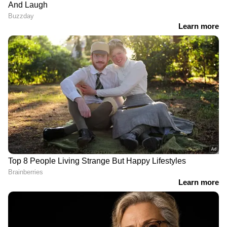
ഇന്ത്യയിലെയും ലോകമെമ്പാടുമുള്ള എല്ലാ
India News
അറിയാൻ എപ്പോഴും ഏഷ്യാനെറ്റ്
ന്യൂസ് വാർത്തകൾ.
Malayalam News
തത്സമയ അപ്‌ഡേറ്റുകളും ആഴത്തിലുള്ള
വിശകലനവും സമഗ്രമായ റിപ്പോർട്ടിംഗും —
എല്ലാം ഒരൊറ്റ സ്ഥലത്ത്. ഏത് സമയത്തും,
എവിടെയും വിശ്വസനീയമായ വാർത്തകൾ
ലഭിക്കാൻ
Asianet News Malayalam