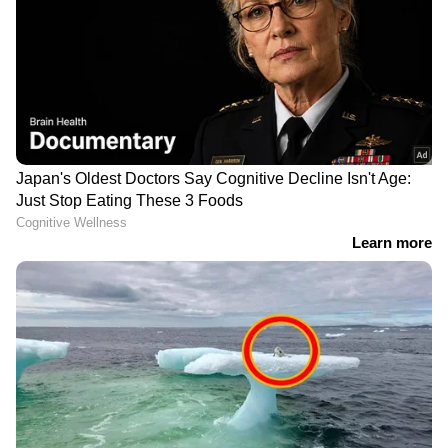
RECOMMENDED STORIES
'ബിരുദം കൊണ്ട് ഇനി
എയർഇന്ത്യ വിമാനം
കാര്യമില്ല'; രാജ്യത്തെ
ആകാശച്ചുഴിയിൽപ്പെട്ട