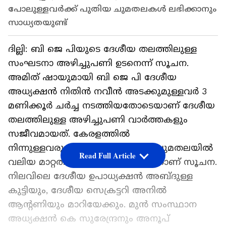
പോലുള്ളവർക്ക് പുതിയ ചുമതലകൾ ലഭിക്കാനും
സാധ്യതയുണ്ട്
ദില്ലി: ബി ജെ പിയുടെ ദേശീയ തലത്തിലുള്ള
സംഘടനാ അഴിച്ചുപണി ഉടനെന്ന് സൂചന.
അമിത് ഷായുമായി ബി ജെ പി ദേശീയ
അധ്യക്ഷൻ നിതിൻ നവീൻ അടക്കുമുള്ളവർ 3
മണിക്കൂർ ചർച്ച നടത്തിയതോടെയാണ് ദേശീയ
തലത്തിലുള്ള അഴിച്ചുപണി വാർത്തകളും
സജീവമായത്. കേരളത്തിൽ
നിന്നുള്ളവരുടെയടക്കം സംഘടന ചുമതലയിൽ
Read Full Article
വലിയ മാറ്റത്തിന് സാധ്യതയുണ്ടെന്നാണ് സൂചന.
നിലവിലെ ദേശീയ ഉപാധ്യക്ഷൻ അബ്​ദുള്ള
കുട്ടിയും, ദേശീയ സെക്രട്ടറി അനിൽ
ആന്റണിയും മാറിയേക്കും. മുൻ സംസ്ഥാന
അധ്യക്ഷൻ കെ സുരേന്ദ്രനും അനൂപ്