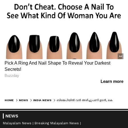
HOME
NEWS
INDIA NEWS
ബിജെപിയിൽ വൻ അഴിച്ചുപണി ഉടൻ, കെ സുരേന്ദ്രനും അനൂപ് ആന്‍റണിക്കും ദേശീയ നേതൃ നിരയിലേക്ക് സാധ്യത; അബ്ദുള്ള കുട്ടിയും അനിൽ ആന്‍റണിയും മാറിയേക്കും
NEWS
Malayalam News
Breaking Malayalam News