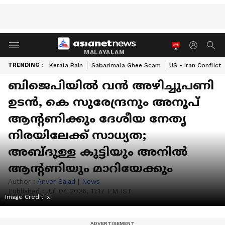
MALAYALAM
TRENDING :
Kerala Rain
Sabarimala Ghee Scam
US - Iran Conflict
ബിജെപിയിൽ വൻ അഴിച്ചുപണി
ഉടൻ, കെ സുരേന്ദ്രനും അനൂപ്
ആന്‍റണിക്കും ദേശീയ നേതൃ
നിരയിലേക്ക് സാധ്യത;
അബ്ദുള്ള കുട്ടിയും അനിൽ
ആന്‍റണിയും മാറിയേക്കും
Author :
Anver Sajad
|
News
Published :
Jul 04 2026, 11:17 PM IST
Image Credit:
x