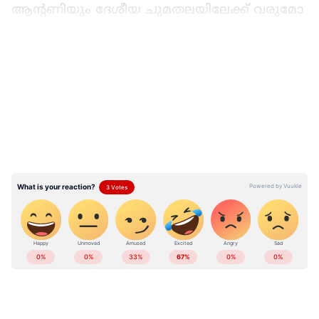
ആന്റണിയും ദേശീയ ചുമതലയിലേക്ക് വരുമോ
എന്നതിൽ ആകാംക്ഷയും സജീവമാണ്.
ഇതിനൊപ്പം തന്നെ കേന്ദ്ര മന്ത്രി സ്ഥാനം
LATEST VIDEOS
ഒഴിഞ്ഞ ജോർജ് കുര്യന്‍റെ ഭാവിയുടെ
കാര്യത്തിലും വൈകാതെ തീരുമാനമായേക്കും.
ഏഷ്യാനെറ്റ് ന്യൂസ് വാർത്തകൾ തത്സമയം
കാണാം
ABOUT THE AUTHOR
Anver Sajad
AS
2018 മുതല്‍ ഏഷ്യാനെറ്റ് ന്യൂസ് ഓണ്‍ലൈനില്‍
പ്രവര്‍ത്തിക്കുന്നു. നിലവില്‍ ചീഫ് സബ് എഡിറ്റര്‍.
ഫിലോസഫിയിൽ ബിരുദവും ജേണലിസത്തില്‍ പോസ്റ്റ്