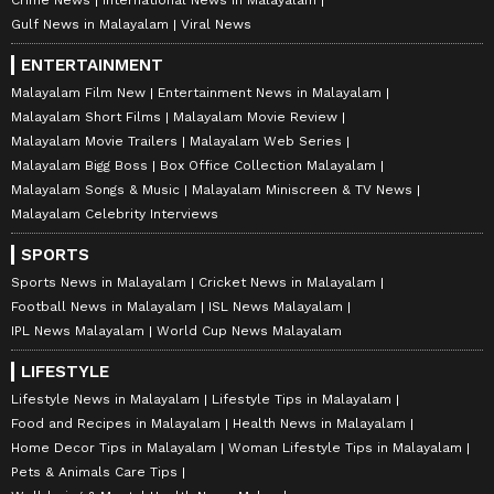
Crime News
International News in Malayalam
Gulf News in Malayalam
Viral News
ENTERTAINMENT
Malayalam Film New
Entertainment News in Malayalam
Malayalam Short Films
Malayalam Movie Review
Malayalam Movie Trailers
Malayalam Web Series
Malayalam Bigg Boss
Box Office Collection Malayalam
Malayalam Songs & Music
Malayalam Miniscreen & TV News
Malayalam Celebrity Interviews
SPORTS
Sports News in Malayalam
Cricket News in Malayalam
Football News in Malayalam
ISL News Malayalam
IPL News Malayalam
World Cup News Malayalam
LIFESTYLE
Lifestyle News in Malayalam
Lifestyle Tips in Malayalam
Food and Recipes in Malayalam
Health News in Malayalam
Home Decor Tips in Malayalam
Woman Lifestyle Tips in Malayalam
Pets & Animals Care Tips