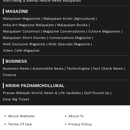
Well-being & Mental Health News Malayalam
MAGAZINE
Malayalam Magazines
Malayalam Krishi (Agriculture)
India Art Magazine Malayalam
Malayalam Books
Malayalam Columnist
Magazine Conversations
Culture Magazines
Malayalam Short Stories
Conversations Magazine
Web Exclusive Magazine
Web Specials Magazine
Video Cafe Magazine
BUSINESS
Business News
Automobile News
Technologies
Fact Check News
Finance
KRISHI PAZHAMCHOLLUKAL
Pravasi Malayali World, News & Life Updates
Gulf Round Up
Dear Big Ticket
About Website
About Tv
Terms Of Use
Privacy Policy