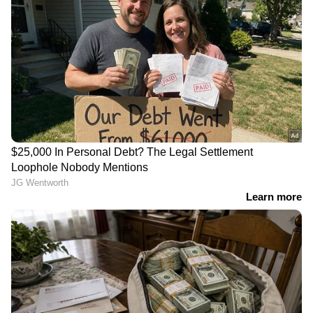
എയർ ഇന്ത്യ വിമാനം
യഥാർത്ഥ നെയ്യുടെ
ആകാശച്ചുഴിയിൽപെട്ട
മണവും രുചിയും: വ്യാജ
സംഭവം: ഡിജിസിഎക്ക്
നാടൻ നെയ്യ് നിർമാണ
പരാതി നൽകി
സംഘം പിടിയിൽ;
യാത്രക്കാരൻ; സമഗ്ര
രാസപദാർത്ഥങ്ങൾ
അന്വേഷണം വേണമെന്ന്
ഉപയോഗിച്ച്
ആവശ്യം
നിർമിക്കുന്നതെന്ന്
സൂറത്ത് പൊലീസ്
നീറ്റ് ചോദ്യപ്പേപ്പർ ചോർച്ച:
വേർപിരിയുന്നില്ല;
പണത്തിനായി ചോദ്യം
വിജയ്‍യിൽ നിന്ന്
വിറ്റത് എൻടിഎയിലെ
വിവാഹമോചനം വേണ്ടെന്ന്
വിഷയ വിദഗ്ദ്ധരെന്ന്
സംഗീത, ഹർജി