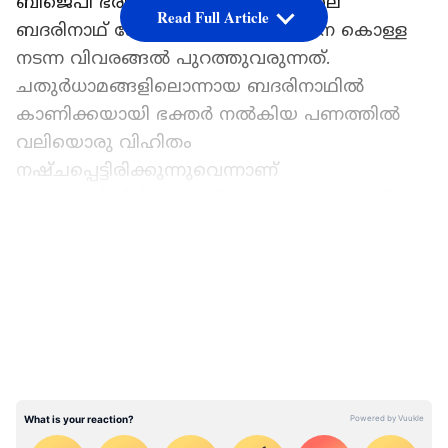
ബിജെപി ഭരിക്കുന്ന ഉത്തരാഖണ്ഡിലെ
Read Full Article
ബദരിനാഥ് ക്ഷേത്രത്തിലും സംഭാവന കൊള്ള
നടന്ന വിവരങ്ങൽ പുറത്തുവരുന്നത്.
ചതുര്‍ധാമങ്ങളിലൊന്നായ ബദരിനാഥില്‍
കാണിക്കയായി ഭക്തര്‍ നല്‍കിയ പണത്തില്‍
വലിയൊരു വിഹിതം
നഷ്ചപ്പെട്ടിരിക്കുന്നുവെന്നാണ്
കണ്ടെത്തിയിരിക്കുന്നത്. എത്ര പണമെന്നത്
വ്യക്തമാക്കിയിട്ടില്ല. ഭൈരവ സേനയെന്ന
LATEST VIDEOS
സംഘടന സാമൂഹിക മാധ്യമത്തിലൂടെ നടത്തിയ
വെളിപ്പെടുത്തലിലാണ് മോഷണം
പുറത്തുവന്നത്.
ക്ഷേത്രം നടത്തിയ അന്വേഷണം ചെയര്‍മാന്‍
ഹേമന്ത് ദ്വിവേദിയുടെ പെഴ്സണല്‍ അസിസ്റ്റന്‍റ്
പ്രമോദ് നൊത്യാലിലെത്തി. തു‍ടർന്ന് പൊലീസില്‍
നല്‍കിയ പരാതിയിലാണ് വിശ്വാസവഞ്ചനക്കും