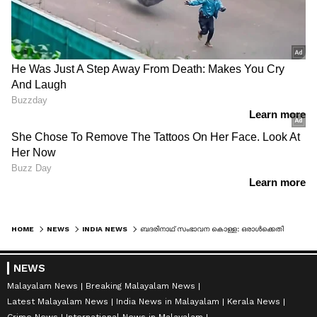
HOME
NEWS
INDIA NEWS
ബദരിനാഥ് സംഭാവന കൊള്ള: ഒരാള്‍ക്കെതിരെ കേസെടുത്തു, അന്വേഷണത്തിന് നാലംഗ പ്രത്യേക സംഘം
NEWS
Malayalam News
Breaking Malayalam News
Latest Malayalam News
India News in Malayalam
Kerala News