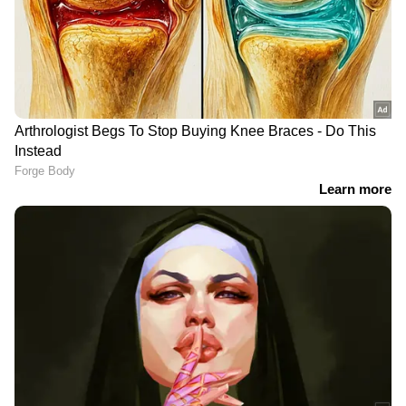
DOWNLOAD APP
ഇന്ത്യയിലെയും ലോകമെമ്പാടുമുള്ള എല്ലാ
India News
അറിയാൻ എപ്പോഴും ഏഷ്യാനെറ്റ്
ന്യൂസ് വാർത്തകൾ.
Malayalam News
തത്സമയ അപ്‌ഡേറ്റുകളും ആഴത്തിലുള്ള
വിശകലനവും സമഗ്രമായ റിപ്പോർട്ടിംഗും —
എല്ലാം ഒരൊറ്റ സ്ഥലത്ത്. ഏത് സമയത്തും,
എവിടെയും വിശ്വസനീയമായ വാർത്തകൾ
ലഭിക്കാൻ
Asianet News Malayalam