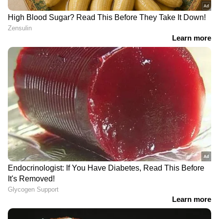
ഡോക്ടർ ഫ്ലാറ്റിനുള്ളിൽ
വൻ വിജയം ആവർത്തിച്ച്
കൊല്ലപ്പെട്ട നിലയിൽ,
ബിജെപി; നിർണായകമായ
മകന് ഗുരുതര പരിക്ക്,
തെരഞ്ഞെടുപ്പിൽ 12 ൽ
പുറത്തുനിന്നാരും
പത്ത് സീറ്റിലും വിജയം;
വന്നതായി സൂചനയില്ല;
തലപുകഞ്ഞ് എഎപി, ഇനി
ഭാര്യ കസ്റ്റഡിയിൽ
എംസിഡി ഭരണത്തിലും
പ്രതിസന്ധി
LATEST VIDEOS