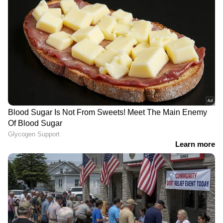
'തോൽവിയിൽനിന്ന് CPM ഒന്നും
പഠിച്ചില്ല, ഭയപ്പെടുത്തി
കീഴ്പ്പെടുത്തലാണ് ലക്ഷ്യം';
വി.കുഞ്ഞികൃഷ്ണൻ
അമിത് ഷാ സഭയില്‍
എത്തണമെന്ന് പ്രതിപക്ഷം;
ആവശ്യം ഷായെ
അറിയിക്കണമെന്ന് രാജ്യസഭാ
അധ്യക്ഷന്‍ | Amit Shah