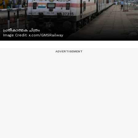
പ്രതീകാത്മക ചിത്രം
Image Credit:
x.com/GMSRailway