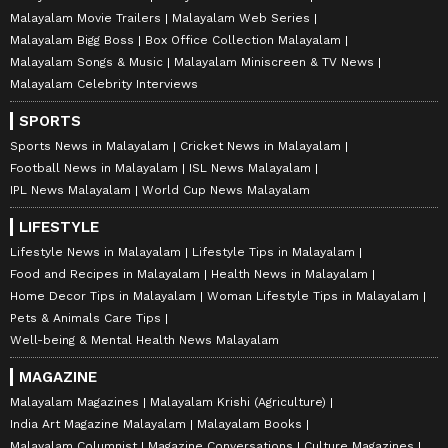
Malayalam Movie Trailers
Malayalam Web Series
Malayalam Bigg Boss
Box Office Collection Malayalam
Malayalam Songs & Music
Malayalam Miniscreen & TV News
Malayalam Celebrity Interviews
SPORTS
Sports News in Malayalam
Cricket News in Malayalam
Football News in Malayalam
ISL News Malayalam
IPL News Malayalam
World Cup News Malayalam
LIFESTYLE
Lifestyle News in Malayalam
Lifestyle Tips in Malayalam
Food and Recipes in Malayalam
Health News in Malayalam
Home Decor Tips in Malayalam
Woman Lifestyle Tips in Malayalam
Pets & Animals Care Tips
Well-being & Mental Health News Malayalam
MAGAZINE
Malayalam Magazines
Malayalam Krishi (Agriculture)
India Art Magazine Malayalam
Malayalam Books
Malayalam Columnist
Magazine Conversations
Culture Magazines