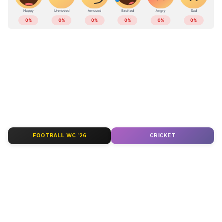
ഇന്ത്യയിലെയും ലോകമെമ്പാടുമുള്ള എല്ലാ
India News
അറിയാൻ എപ്പോഴും ഏഷ്യാനെറ്റ്
ന്യൂസ് വാർത്തകൾ.
Malayalam News
തത്സമയ അപ്‌ഡേറ്റുകളും ആഴത്തിലുള്ള
വിശകലനവും സമഗ്രമായ റിപ്പോർട്ടിംഗും —
എല്ലാം ഒരൊറ്റ സ്ഥലത്ത്. ഏത് സമയത്തും,
എവിടെയും വിശ്വസനീയമായ വാർത്തകൾ
ലഭിക്കാൻ
Asianet News Malayalam
FOOTBALL WC '26
CRICKET
ABOUT THE AUTHOR
അഫീഫ്. എം
അഎ
ട്രെയിൻ
ഓണം
ഇന്ത്യൻ റെയിൽവേ
Follow Us