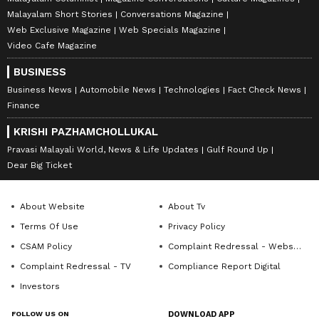
Malayalam Short Stories
Conversations Magazine
Web Exclusive Magazine
Web Specials Magazine
Video Cafe Magazine
BUSINESS
Business News
Automobile News
Technologies
Fact Check News
Finance
KRISHI PAZHAMCHOLLUKAL
Pravasi Malayali World, News & Life Updates
Gulf Round Up
Dear Big Ticket
About Website
About Tv
Terms Of Use
Privacy Policy
CSAM Policy
Complaint Redressal - Website
Complaint Redressal - TV
Compliance Report Digital
Investors
FOLLOW US ON
DOWNLOAD APP