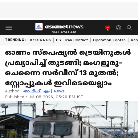
MALAYALAM
TRENDING :
Kerala Rain
US - Iran Conflict
Operation Toofan
Ker
ഓണം സ്പെഷ്യൽ ട്രെയിനുകൾ
പ്രഖ്യാപിച്ച് തുടങ്ങി; മം​ഗളൂരു-
ചെന്നൈ സർവീസ് 13 മുതൽ;
സ്റ്റോപ്പുകൾ ഇവിടെയെല്ലാം
Author :
അഫീഫ്. എം
|
News
Published :
Jul 08 2026, 05:26 PM IST