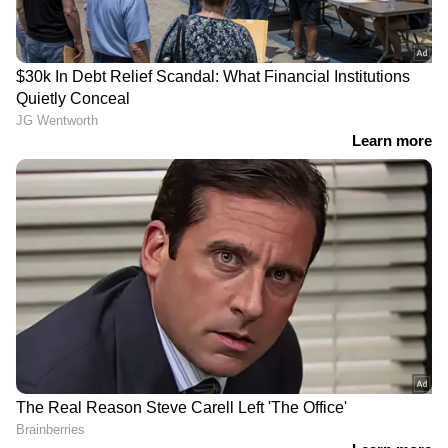
ഉപയോഗിക്കുന്ന 360 കിലോഗ്രാം അമോണിയം
നൈട്രേറ്റ്, ഒരു അസോൾട്ട് റൈഫിൾ, വൻ
ആയുധ ശേഖരം എന്നിവയാണ് പിടിച്ചെടുത്തത്.
DOWNLOAD APP
ഇന്ത്യയിലെയും ലോകമെമ്പാടുമുള്ള എല്ലാ
India News
അറിയാൻ എപ്പോഴും ഏഷ്യാനെറ്റ്
ന്യൂസ് വാർത്തകൾ.
Malayalam News
തത്സമയ അപ്‌ഡേറ്റുകളും ആഴത്തിലുള്ള
വിശകലനവും സമഗ്രമായ റിപ്പോർട്ടിംഗും —
എല്ലാം ഒരൊറ്റ സ്ഥലത്ത്. ഏത് സമയത്തും,
എവിടെയും വിശ്വസനീയമായ വാർത്തകൾ
ലഭിക്കാൻ
Asianet News Malayalam