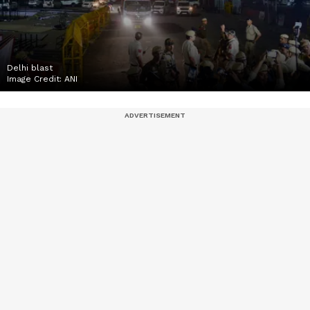
Delhi blast
Image Credit:
ANI