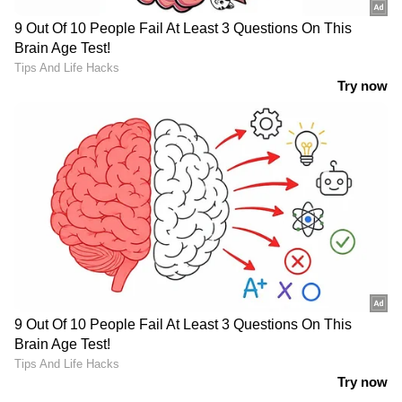
ഒഴിയാതെ കുട്ടനാട്ടുകാര്‍; വെള്ളം
ഇറങ്ങാൻ ഇനിയും സമയമെടുക്കും
News@1PM | ഒരുമണി വാർത്ത
വിശദമായി | 08 August 2026