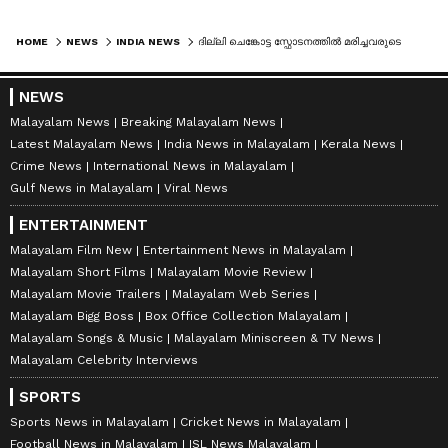
HOME
NEWS
INDIA NEWS
ദില്ലി ചെങ്കോട്ട സ്ഫോടനത്തിൽ മരിച്ചവരുടെ എണ്ണം 13ായി, യുഎപിഎ വകുപ്പുകൾ ചുമത്തി കേസ് എടുത്തു
NEWS
Malayalam News
Breaking Malayalam News
Latest Malayalam News
India News in Malayalam
Kerala News
Crime News
International News in Malayalam
Gulf News in Malayalam
Viral News
ENTERTAINMENT
Malayalam Film New
Entertainment News in Malayalam
Malayalam Short Films
Malayalam Movie Review
Malayalam Movie Trailers
Malayalam Web Series
Malayalam Bigg Boss
Box Office Collection Malayalam
Malayalam Songs & Music
Malayalam Miniscreen & TV News
Malayalam Celebrity Interviews
SPORTS
Sports News in Malayalam
Cricket News in Malayalam
Football News in Malayalam
ISL News Malayalam