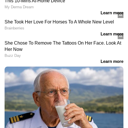
DOWNLOAD APP
ഇന്ത്യയിലെയും ലോകമെമ്പാടുമുള്ള എല്ലാ
India News
അറിയാൻ എപ്പോഴും ഏഷ്യാനെറ്റ്
ന്യൂസ് വാർത്തകൾ.
Malayalam News
തത്സമയ അപ്‌ഡേറ്റുകളും ആഴത്തിലുള്ള
വിശകലനവും സമഗ്രമായ റിപ്പോർട്ടിംഗും —
എല്ലാം ഒരൊറ്റ സ്ഥലത്ത്. ഏത് സമയത്തും,
എവിടെയും വിശ്വസനീയമായ വാർത്തകൾ
ലഭിക്കാൻ
Asianet News Malayalam