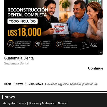
HOME
NEWS
INDIA NEWS
ചെങ്കോട്ട സ്ഫോടനം; കൊല്ലപ്പെട്ട ഓട്ടോറിക്ഷ ഡ്രൈവറടക്കം 5 പേരെ തിരിച്ചറിഞ്ഞു, നിർണായക നീക്കം, അമിത്ഷായുടെ അധ്യക്ഷതയിൽ നിർണായക യോഗം
NEWS
Malayalam News
Breaking Malayalam News