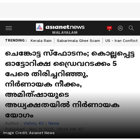
MALAYALAM
TRENDING :
Kerala Rain
Sabarimala Ghee Scam
US - Iran Conflict
ചെങ്കോട്ട സ്ഫോടനം; കൊല്ലപ്പെട്ട
ഓട്ടോറിക്ഷ ഡ്രൈവറടക്കം 5
പേരെ തിരിച്ചറിഞ്ഞു,
നിർണായക നീക്കം,
അമിത്ഷായുടെ
അധ്യക്ഷതയിൽ നിർണായക
യോഗം
Author :
Vishnu KV
|
News
Published :
Nov 11 2025, 08:58 AM IST
Image Credit:
Asianet News