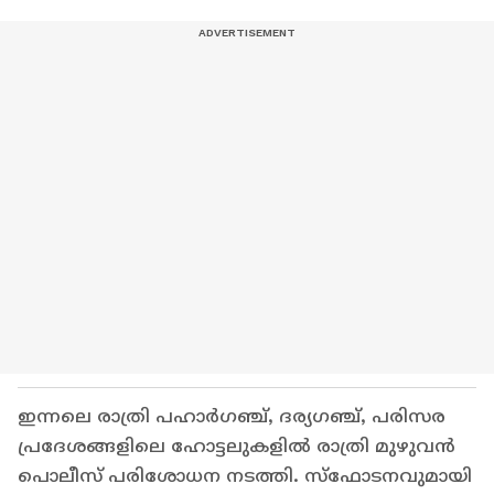
ഇന്നലെ രാത്രി പഹാർഗഞ്ച്, ദര്യഗഞ്ച്, പരിസര
പ്രദേശങ്ങളിലെ ഹോട്ടലുകളിൽ രാത്രി മുഴുവൻ
പൊലീസ് പരിശോധന നടത്തി. സ്ഫോടനവുമായി