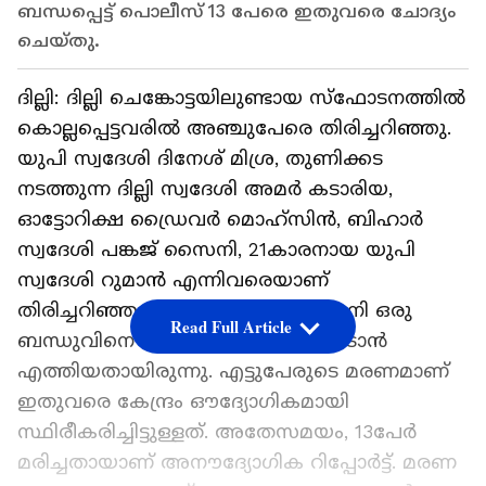
ബന്ധപ്പെട്ട് പൊലീസ് 13 പേരെ ഇതുവരെ ചോദ്യം
ചെയ്തു.
ദില്ലി: ദില്ലി ചെങ്കോട്ടയിലുണ്ടായ സ്ഫോടനത്തിൽ
കൊല്ലപ്പെട്ടവരിൽ അഞ്ചുപേരെ തിരിച്ചറിഞ്ഞു.
യുപി സ്വദേശി ദിനേശ് മിശ്ര, തുണിക്കട
നടത്തുന്ന ദില്ലി സ്വദേശി അമർ കടാരിയ,
ഓട്ടോറിക്ഷ ഡ്രൈവര്‍ മൊഹ്സിൻ, ബിഹാർ
സ്വദേശി പങ്കജ് സൈനി, 21കാരനായ യുപി
സ്വദേശി റുമാൻ എന്നിവരെയാണ്
തിരിച്ചറിഞ്ഞത്. 22 കാരനായ സൈനി ഒരു
Read Full Article
ബന്ധുവിനെ മെട്രോ സ്റ്റേഷനിൽ വിടാൻ
എത്തിയതായിരുന്നു. എട്ടുപേരുടെ മരണമാണ്
ഇതുവരെ കേന്ദ്രം ഔദ്യോഗികമായി
സ്ഥിരീകരിച്ചിട്ടുള്ളത്. അതേസമയം, 13പേര്‍
മരിച്ചതായാണ് അനൗദ്യോഗിക റിപ്പോര്‍ട്ട്. മരണ