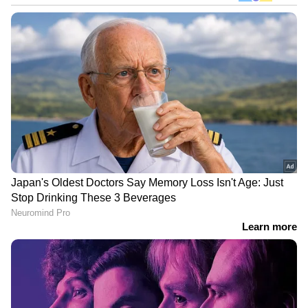
നിയമപരമായ നടപടികളുടെ ഭാഗമായി,
അനധികൃത നിർമ്മാണം എന്ന്
ആരോപിക്കപ്പെടുന്ന ഭാഗം നീക്കം ചെയ്യാനും
ബന്ധപ്പെട്ട ഉടമസ്ഥാവകാശ രേഖകൾ ഏഴു
ദിവസത്തിനകം സമർപ്പിക്കാനും ആവശ്യപ്പെട്ട്
ശനിയാഴ്ചയാണ് ഇമാമിന് നോട്ടീസ്
നൽകിയതെന്ന് കിത്തോർ സർക്കിൾ ഓഫീസർ
പ്രമോദ് കുമാർ സിംഗും ഖാർഖോദ സ്റ്റേഷൻ
ഹൗസ് ഓഫീസർ രാജ്പാൽ സിംഗും അറിയിച്ചു.
മസ്ജിദിന് വർഷങ്ങളുടെ പഴക്കമുണ്ടെന്നും
അടുത്തിടെ പോലീസ് സ്റ്റേഷന്‍റെ ഭൂമി
DOWNLOAD APP
അതിർത്തി തിരിച്ച് അളന്നപ്പോഴാണ് ഈ
വിഷയം ശ്രദ്ധയിൽപ്പെട്ടതെന്നും അഡീഷണൽ
RECOMMENDED STORIES
സൂപ്രണ്ട് ഓഫ് പോലീസ് (റൂറൽ) അഭിജീത്