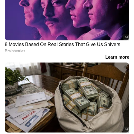
കുമാർ പറഞ്ഞു. റവന്യൂ രേഖകളും
ഇരുവിഭാഗവും സമർപ്പിക്കുന്ന രേഖകളും
വിശദമായി പരിശോധിച്ച ശേഷമായിരിക്കും
ഭരണകൂടം തുടർനടപടികൾ സ്വീകരിക്കുക.
വിജയ് - സംഗീത
'വിധേയനായ ഭൃത്യനെ
വിവാഹമോചന കേസ്
പോലെ അമേരിക്കയുടെ
ഓഗസ്റ്റ് ഏഴിലേക്ക് മാറ്റി,
ഉത്തരവുകൾ മോദി
വീഡിയോ കോൺഫറൻസ്
അനുസരിക്കുന്നു';
ആവശ്യം തള്ളി
പ്രധാനമന്ത്രിക്കെതിരെ
രൂക്ഷ വിമ‍ർശനവുമായി
കോണ്‍ഗ്രസ്
രാത്രി ഒറ്റയ്ക്ക് കഴുത്തിൽ
വിജയ് - സംഗീത വിവാഹ