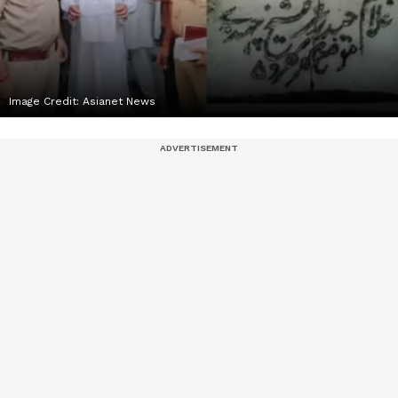
Image Credit:
Asianet News