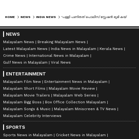
HOME
NEWS
INDIA NEWS
'പള്ളി പണിതത് പൊലീസ് സ്റ്റേഷൻ ഭൂമി കയ്യേറി', ഇമാമിന് നോട്ടീസ് നൽകി; ആരോപണം നിഷേധിച്ച് അധികൃതര്‍
NEWS
Malayalam News
Breaking Malayalam News
Latest Malayalam News
India News in Malayalam
Kerala News
Crime News
International News in Malayalam
Gulf News in Malayalam
Viral News
ENTERTAINMENT
Malayalam Film New
Entertainment News in Malayalam
Malayalam Short Films
Malayalam Movie Review
Malayalam Movie Trailers
Malayalam Web Series
Malayalam Bigg Boss
Box Office Collection Malayalam
Malayalam Songs & Music
Malayalam Miniscreen & TV News
Malayalam Celebrity Interviews
SPORTS
Sports News in Malayalam
Cricket News in Malayalam