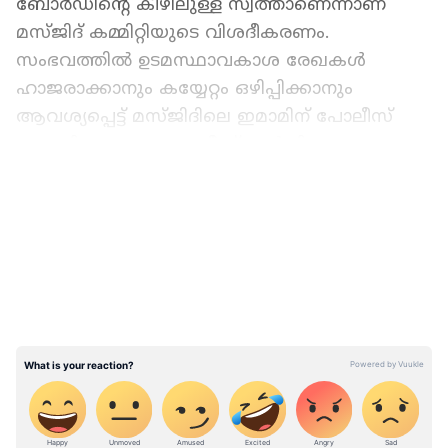
ബോർഡിന്‍റെ കീഴിലുള്ള സ്വത്താണെന്നാണ്
മസ്ജിദ് കമ്മിറ്റിയുടെ വിശദീകരണം.
സംഭവത്തിൽ ഉടമസ്ഥാവകാശ രേഖകൾ
ഹാജരാക്കാനും കയ്യേറ്റം ഒഴിപ്പിക്കാനും
ആവശ്യപ്പെട്ട് മസ്ജിദിലെ ഇമാമിന് പോലീസ്
ഏഴു ദിവസത്തെ നോട്ടീസ് നൽകി. റവന്യൂ
വകുപ്പ് അടുത്തിടെ നടത്തിയ ഭൂമി അളന്നു
LATEST VIDEOS
തിട്ടപ്പെടുത്തലിലാണ് ഖാർഖോദ പോലീസ്
സ്റ്റേഷൻ വളപ്പിലുള്ള ജമാ മസ്ജിദ് പോലീസ്
സ്റ്റേഷന്‍റെ ഭൂമിയിലാണ് സ്ഥിതി ചെയ്യുന്നതെന്ന്
കണ്ടെത്തിയത്.
ഏഷ്യാനെറ്റ് ന്യൂസ് പ്രധാന വാർത്താ സ്രോതസായി
തെരഞ്ഞെടുക്കുക
സ്വാതന്ത്ര്യത്തിന് മുൻപുള്ള കാലഘട്ടം മുതൽ
നിലവിലുള്ളതാണ് ഖാർഖോദ പോലീസ് സ്റ്റേഷൻ.