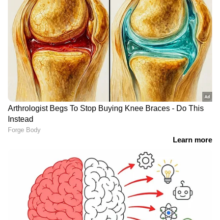
ഒഴിയാതെ കുട്ടനാട്ടുകാര്‍; വെള്ളം
ഇറങ്ങാൻ ഇനിയും സമയമെടുക്കും
News@1PM | ഒരുമണി വാർത്ത
വിശദമായി | 08 August 2026