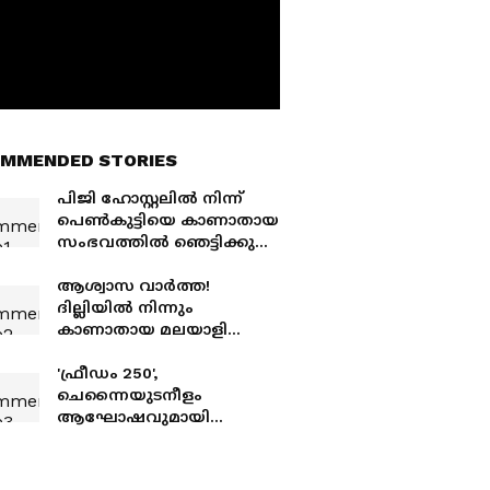
MMENDED STORIES
പിജി ഹോസ്റ്റലിൽ നിന്ന്
പെൺകുട്ടിയെ കാണാതായ
സംഭവത്തിൽ ഞെട്ടിക്കുന്ന
വഴിത്തിരിവ്,
ജീവനൊടുക്കിയ
ആശ്വാസ വാർത്ത!
പെൺകുട്ടിയെ
ദില്ലിയിൽ നിന്നും
മാലിന്യകുഴിയിൽ തള്ളി,
കാണാതായ മലയാളി
പ്രതികൾ അറസ്റ്റിൽ
വിദ്യാർത്ഥിനിയെ
കണ്ടെത്തി,
'ഫ്രീഡം 250',
സുരക്ഷിതയെന്ന് പൊലീസ്
ചെന്നൈയുടനീളം
ആഘോഷവുമായി
അമേരിക്ക, ചരിത്ര നിമിഷം
ആഘോഷിക്കുക ലക്ഷ്യം