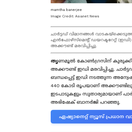
mamtha banerjee
Image Credit:
Asianet News
ചാർട്ടഡ് വിമാനങ്ങൾ വാടകയ്ക്കെടുത്
എൻഫോഴ്സ്മെന്റ് ഡയറക്ടറേറ്റ് (ഇഡി
അക്കൗണ്ട് മരവിപ്പിച്ചു.
തൃ
ണമൂൽ കോൺ​ഗ്രസിന് കുരുക്ക് മു
അക്കൗണ്ട് ഇഡി മരവിപ്പിച്ചു. ചാർ
ബന്ധപ്പെട്ട് ഇഡി നടത്തുന്ന അന്വേ
440 കോടി രൂപയാണ് അക്കൗണ്ടിലുള്ള
ഇടപാടുകളും സുതാര്യമായാണ് പാർട്
അഭിഷേക് ബാനർജി പറഞ്ഞു.
ഏഷ്യാനെറ്റ് ന്യൂസ് പ്രധാ