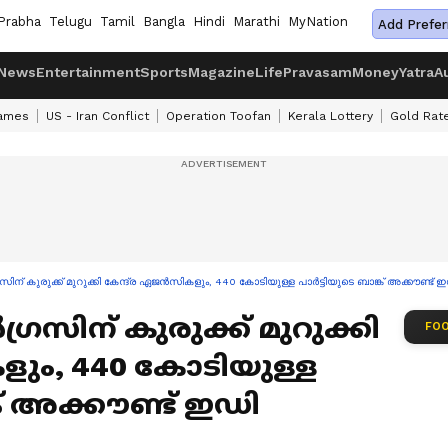
Prabha
Telugu
Tamil
Bangla
Hindi
Marathi
MyNation
Add Prefer
News
Entertainment
Sports
Magazine
Life
Pravasam
Money
Yatra
A
ames
US - Iran Conflict
Operation Toofan
Kerala Lottery
Gold Rat
കുരുക്ക് മുറുക്കി കേന്ദ്ര ഏജൻസികളും, 440 കോടിയുള്ള പാർട്ടിയുടെ ബാങ്ക് അക്കൗണ്ട് ഇഡി 
ിന് കുരുക്ക് മുറുക്കി
FOO
ളും, 440 കോടിയുള്ള
ക് അക്കൗണ്ട് ഇഡി