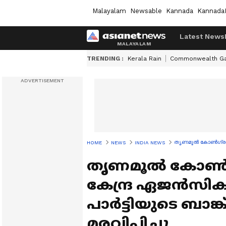
Malayalam
Newsable
Kannada
Kannada
Latest News
TRENDING :
Kerala Rain
Commonwealth G
തൃണമൂൽ കോൺ​ഗ്രസിന് 
HOME
NEWS
INDIA NEWS
തൃണമൂൽ കോൺ​ഗ്രസ
കേന്ദ്ര ഏജൻസിക
പാർട്ടിയുടെ ബാങ്
മരവിപ്പിച്ചു