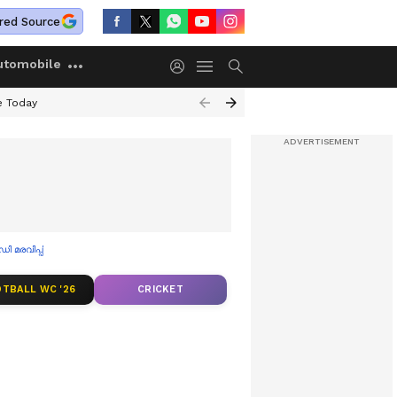
red Source
utomobile
e Today
മരവിപ്പിച്ചു
TBALL WC '26
CRICKET