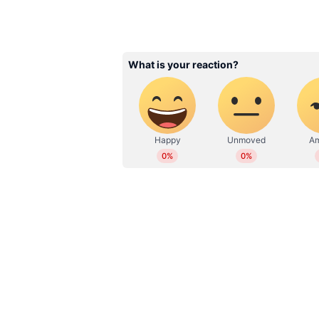
ABOUT THE AUTHOR
WD
Web Desk