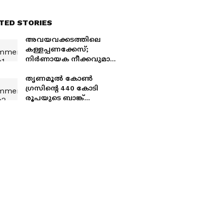
TED STORIES
അവയവക്കടത്തിലെ
കള്ളപ്പണക്കേസ്;
നിര്‍ണായക നീക്കവുമായി
ഇഡി, ലേക്ഷോർ
ആശുപത്രി എംഡിയെ
തൃണമൂൽ കോൺ​
ചോദ്യം ചെയ്തു
ഗ്രസിന്റെ 440 കോടി
രൂപയുടെ ബാങ്ക്
അക്കൗണ്ടുകൾ മരവിപ്പിച്ച്
ഇഡി; നടപടി കള്ളപ്പണം
വെളുപ്പിക്കൽ കേസിൽ