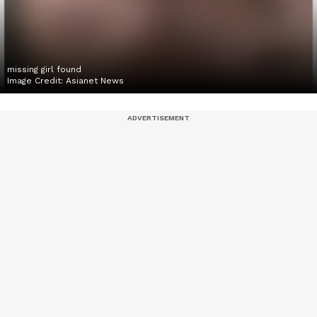
missing girl found
Image Credit:
Asianet News