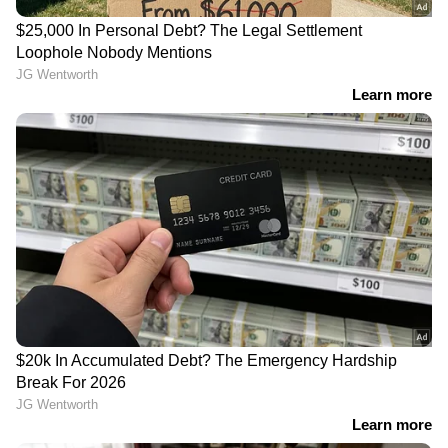
തൃണമൂൽ കോൺ​
അമ്മ വീട്ടിൽ നിൽക്കാൻ
ഗ്രസിന്റെ 440 കോടി
പോയപ്പോൾ
രൂപയുടെ ബാങ്ക്
റീൽസെടുത്തു, ചോദ്യം
അക്കൗണ്ടുകൾ മരവിപ്പിച്ച്
ചെയ്യുകയും ഫോണ്‍
ഇഡി; നടപടി കള്ളപ്പണം
ഉപയോഗം കുറയ്ക്കാൻ
വെളുപ്പിക്കൽ കേസിൽ
ഉപദേശിച്ചതും വിനയായി,
കുട്ടി ജീവനൊടുക്കി
LATEST VIDEOS