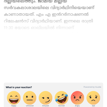
ദില്ലിയിലെത്തും. ജാമിയ മില്ലിയ
സർവകലാശാലയിലെ വിദ്യാർഥിനിയെയാണ്
കാണാതായത്. എം എ ഇൻറർനാഷണൽ
റിലേഷൻസ് വിദ്യാർഥിയാണ്. ഇന്നലെ രാത്രി
11:30 യോടെ ഓഖ്‌ലയിൽ നിന്നാണ്
കാണാതായതെന്നും ഫോൺ മുറിയിൽ
വെച്ചാണ് പോയതെന്നും പൊലീസ്
LATEST VIDEOS
കണ്ടെത്തിയിരുന്നു. സിസിടിവി ക്യാമറകൾ
കേന്ദ്രീകരിച്ചും പൊലീസ് അന്വേഷണം
നടത്തിയിരുന്നു. തുടർന്നാണ് ആശ്വാസ വാർത്ത
പുറത്തുവന്നിട്ടുള്ളത്.
ഏഷ്യാനെറ്റ് ന്യൂസ് പ്രധാന വാർത്താ സ്രോതസായി
തെരഞ്ഞെടുക്കുക