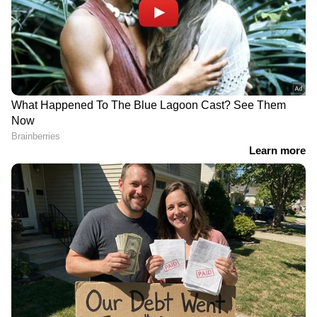
RECOMMENDED STORIES
'ഫ്രീഡം 250',
കേന്ദ്ര സർക്കാറിന്റെ
ചെന്നൈയുടനീളം
കടുംവെട്ട്, ലക്ഷദ്വീപിൽ
ആഘോഷവുമായി
ഉന്നത ഉദ്യോ​ഗസ്ഥരെ
അമേരിക്ക, ചരിത്ര നിമിഷം
കൂട്ടത്തോടെ പിരിച്ചുവിട്ടു,
ആഘോഷിക്കുക ലക്ഷ്യം
കോളേജുകളിലെ ഡി​ഗ്രി
കോഴ്സുകൾ വെട്ടിക്കുറച്ചു