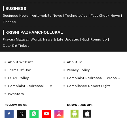
BUSINESS
Business News
Automobile News
Technologies
Fact Check News
Finance
KRISHI PAZHAMCHOLLUKAL
Pravasi Malayali World, News & Life Updates
Gulf Round Up
Dear Big Ticket
About Website
About Tv
Terms Of Use
Privacy Policy
CSAM Policy
Complaint Redressal - Website
Complaint Redressal - TV
Compliance Report Digital
Investors
FOLLOW US ON
DOWNLOAD APP
© Copyright 2026 Asianxt Digital Technologies Private Limited (Formerly