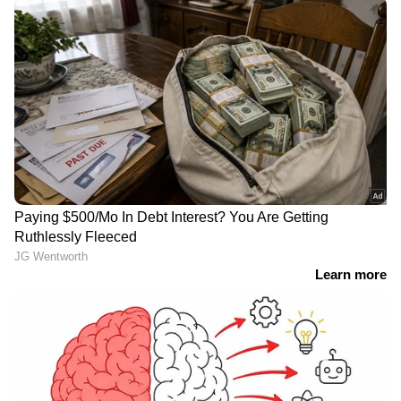
ഉത്തരേന്ത്യയിൽ ശക്തമായ മഴ
തുടരുന്നു, അസമിൽ മരണം 97;
ബ്രഹ്മപുത്രയും പോഷക നദികളും
കരകവിഞ്ഞൊഴുകി
'മുട്ടിന് താഴെ വെടിവെച്ചാലും
മുട്ടുകുത്തില്ല'; പൊലീസ് തെരച്ചിൽ
തുടരുന്നതിനിടെ വീണ്ടും അർജുൻ
ആയങ്കി