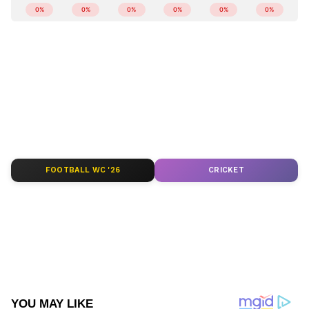
ഇന്ത്യയിലെയും ലോകമെമ്പാടുമുള്ള എല്ലാ
India News
അറിയാൻ എപ്പോഴും ഏഷ്യാനെറ്റ്
ന്യൂസ് വാർത്തകൾ.
Malayalam News
തത്സമയ അപ്‌ഡേറ്റുകളും ആഴത്തിലുള്ള
വിശകലനവും സമഗ്രമായ റിപ്പോർട്ടിംഗും —
എല്ലാം ഒരൊറ്റ സ്ഥലത്ത്. ഏത് സമയത്തും,
എവിടെയും വിശ്വസനീയമായ വാർത്തകൾ
ലഭിക്കാൻ
Asianet News Malayalam
FOOTBALL WC '26
CRICKET
ABOUT THE AUTHOR
Sumam Thomas
ST
17 വർഷമായി മാധ്യമപ്രവർത്തനരം​ഗത്ത് ജോലി.
വിവിധ ഓൺലൈൻ മീഡിയകളിലും മാ​ഗസിനുകളിലും
ജോലി ചെയ്തു. 2018 ൽ ഏഷ്യാനെറ്റ് ന്യൂസ്
ഓൺലൈനിൽ ജോയിൻ ചെയ്തു. ഇപ്പോൾ സീനിയർ
കാണാതായി
സബ് എ‍ഡിറ്റർ
കാണാതായ കേസ്
Follow Us