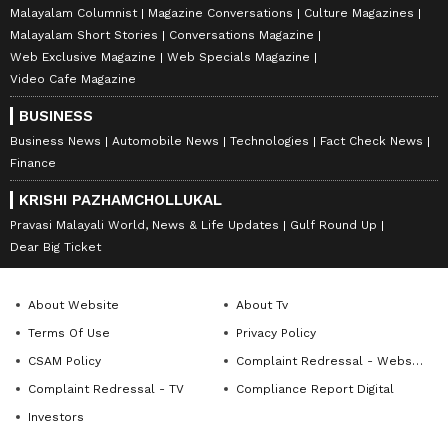
Malayalam Columnist
Magazine Conversations
Culture Magazines
Malayalam Short Stories
Conversations Magazine
Web Exclusive Magazine
Web Specials Magazine
Video Cafe Magazine
BUSINESS
Business News
Automobile News
Technologies
Fact Check News
Finance
KRISHI PAZHAMCHOLLUKAL
Pravasi Malayali World, News & Life Updates
Gulf Round Up
Dear Big Ticket
About Website
About Tv
Terms Of Use
Privacy Policy
CSAM Policy
Complaint Redressal - Website
Complaint Redressal - TV
Compliance Report Digital
Investors