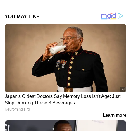
സ്‌റ്റോറികള്‍, ഫീച്ചറുകള്‍, ലേഖനങ്ങള്‍ തുടങ്ങിയവ
പ്രസിദ്ധീകരിച്ചു. പ്രിന്റ്, വിഷ്വല്‍, ഡിജിറ്റല്‍
മീഡിയകളില്‍ പ്രവര്‍ത്തനപരിചയം. ഇ മെയില്‍:
faseela.vv@asianetnews.in
DOWNLOAD APP
ഇന്ത്യയിലെയും ലോകമെമ്പാടുമുള്ള എല്ലാ