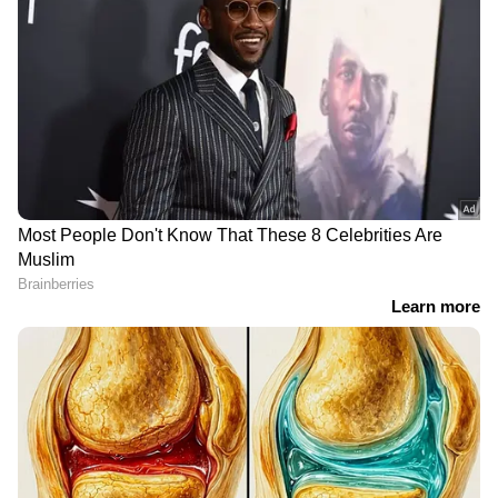
India News
അറിയാൻ എപ്പോഴും ഏഷ്യാനെറ്റ്
ന്യൂസ് വാർത്തകൾ.
Malayalam News
തത്സമയ അപ്‌ഡേറ്റുകളും ആഴത്തിലുള്ള
വിശകലനവും സമഗ്രമായ റിപ്പോർട്ടിംഗും —
എല്ലാം ഒരൊറ്റ സ്ഥലത്ത്. ഏത് സമയത്തും,
എവിടെയും വിശ്വസനീയമായ വാർത്തകൾ
ലഭിക്കാൻ
Asianet News Malayalam
Related Articles
ദുബാരെ ആനത്താവളത്തിൽ സന്ദർശന
നിയന്ത്രണം, തീരുമാനം യുവതി
ദാരുണമായി കൊല്ലപ്പെട്ടതിന് പിന്നാലെ
ചെന്നിത്തലയുടെ ആഗ്രഹം പോലെ ക്ലിഫ്
ഹൗസിന് തൊട്ടുത്തുള്ള 'പമ്പ' ഔദ്യോഗിക
വസതി, സണ്ണി ജോസഫിന് 'അശോക';
മന്ത്രി മന്ദിരങ്ങൾ അനുവദിച്ചു