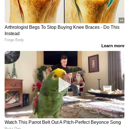
RECOMMENDED STORIES
കിണറ്റിലെ വെള്ളത്തിന്
സമുദ്രാതിർത്തി ലംഘിച്ചു;
അസാധാരണ ചലനം,
മലയാളി അടക്കം 11
അമ്പരന്ന് നാട്ടുകാർ;
മത്സ്യതൊഴിലാളികളെ
പ്രകൃതിയുടെ വികൃതിയോ
കസ്റ്റഡിയിലെടുത്ത്
അതോ മറ്റെന്തെങ്കിലും?
ശ്രീലങ്കൻ നാവികസേന