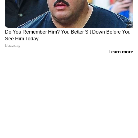
HOME
NEWS
INDIA NEWS
വികസന പദ്ധതികളുടെ സർവേ: മരം മുറിയ്ക്കാനും ചെറിയ രീതിയിൽ വനം തുരക്കാനും അനുമതി ആവശ്യമില്ല
NEWS
Malayalam News
Breaking Malayalam News
Latest Malayalam News
India News in Malayalam
Kerala News
Crime News
International News in Malayalam
Gulf News in Malayalam
Viral News
ENTERTAINMENT
Malayalam Film New
Entertainment News in Malayalam