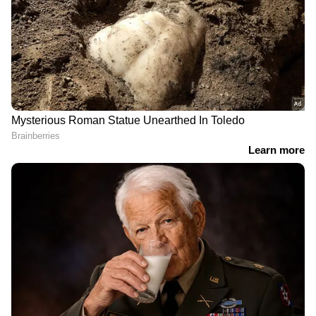
എവിടെയും വിശ്വസനീയമായ വാർത്തകൾ
ലഭിക്കാൻ
Asianet News Malayalam
RECOMMENDED STORIES