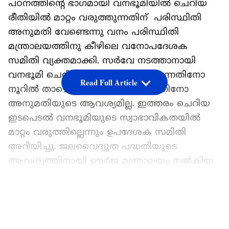
പഠനത്തിന്റെ ഭാഗമായി വനഭൂമിയിൽ ചെറിയ
രീതിയിൽ മാറ്റം വരുത്തുന്നതിന് പരിസ്ഥിതി
അനുമതി വേണ്ടെന്നു വനം പരിസ്ഥിതി
മന്ത്രാലയത്തിനു കീഴിലെ വനോപദേശക
സമിതി വ്യക്തമാക്കി. സർവേ നടത്താനായി
വനഭൂമി ചെറിയ തോതിൽ തുരക്കുന്നതിനോ
Read Full Article
നൂറിൽ താഴെ മരങ്ങൾ മുറിക്കുന്നതിനോ
അനുമതിയുടെ ആവശ്യമില്ല. ഇത്തരം ചെറിയ
ഇടപെടൽ വനഭൂമിയുടെ സ്വാഭാവികതയിൽ
മാറ്റം വരുത്തില്ലെന്നും ഉപദേശക സമിതി
അറിയിച്ചു. ജലവൈദ്യുത പദ്ധതിയുടെ
ആവശ്യത്തിനായി ഊർജ മന്ത്രാലയം നൽകിയ
കത്തിന്റെ അടിസ്ഥാനത്തിലാണ് സമിതി
വിഷയം പരി​ഗണിച്ചത്.
LATEST VIDEOS
അതേസമയം, പദ്ധതി നടപ്പാകണമെങ്കിൽ