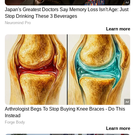
ജെൻസികളെ കേൾക്കാൻ
പഴകിയ ഇറച്ചിയും പാലും;
കോൺഗ്രസിനായോ എന്ന്
ബെം​ഗളൂരുവിലെ
പരിശോധിക്കണമെന്ന്
പഞ്ചനക്ഷത്ര
ശശി തരൂർ എംപി, കോൺ​
ഹോട്ടലുകളിൽ
ഗ്രസിൽ ചർച്ച
ഭക്ഷ്യസുരക്ഷാ വകുപ്പിന്റെ
പരിശോധന;
കിലോക്കണക്കിന്
സാധനങ്ങൾ പിടികൂടി
Read More...
ഒറ്റയടിക്ക് 30 കോടി മുട്ടകളിടും,
പ്രതിരോധ രഹസ്യങ്ങൾ
രണ്ടാഴ്ച പിന്നിട്ട്