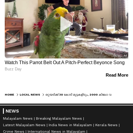
HOME
LOCAL NEWS
ഒറ്റയടിക്ക് 30 കോടി മുട്ടകളിടും, 2000 കിലോ വരെ ഭാരം, കടലിലെ പാവത്താൻ; വിഴിഞ്ഞത്ത് അപൂർവകാഴ്ചയായി സൂര്യമത്സ്യം
NEWS
Malayalam News
Breaking Malayalam News
Latest Malayalam News
India News in Malayalam
Kerala News
Crime News
International News in Malayalam