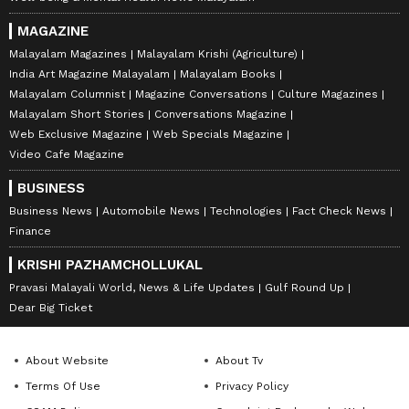
MAGAZINE
Malayalam Magazines
Malayalam Krishi (Agriculture)
India Art Magazine Malayalam
Malayalam Books
Malayalam Columnist
Magazine Conversations
Culture Magazines
Malayalam Short Stories
Conversations Magazine
Web Exclusive Magazine
Web Specials Magazine
Video Cafe Magazine
BUSINESS
Business News
Automobile News
Technologies
Fact Check News
Finance
KRISHI PAZHAMCHOLLUKAL
Pravasi Malayali World, News & Life Updates
Gulf Round Up
Dear Big Ticket
About Website
About Tv
Terms Of Use
Privacy Policy