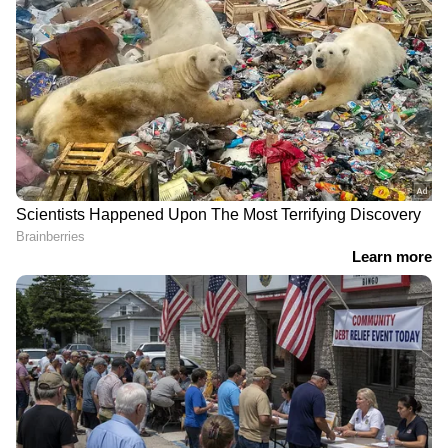
RECOMMENDED STORIES
വെള്ളം വാങ്ങിയശേഷം
സ്വകാര്യ ബസിനുള്ളില്‍
മദ്യപിക്കാൻ ഗ്ലാസ്
ഡ്രൈവര്‍ സീറ്റിന് സമീപം
ആവശ്യപ്പെട്ടു,
സ്റ്റിയറിങ്ങിന് തൊട്ടടുത്ത്
നൽകാതിരുന്നതോടെ
പാമ്പ്; കണ്ടത് രാത്രി
മർദ്ദനം, പരാതിപ്പെട്ടിട്ടും
അവസാന യാത്ര കഴിഞ്ഞ്
കേസില്ല, മനംനൊന്ത്
പരിശോധനയ്ക്കിടെ
വയോധികനായ കടയുടമ
ജീവനൊടുക്കി