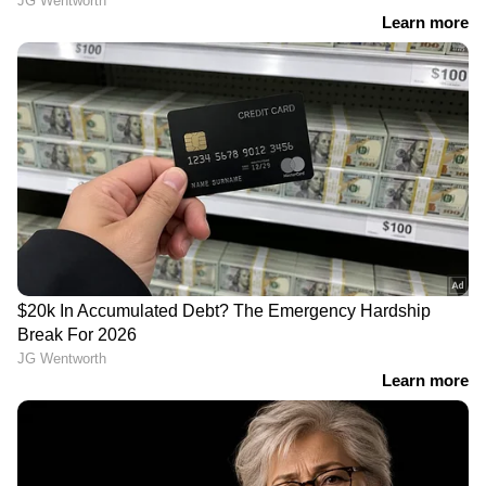
ജലനിരപ്പ് കുറഞ്ഞെങ്കിലും ദുരിതം
ഒഴിയാതെ കുട്ടനാട്ടുകാര്‍; വെള്ളം
ഇറങ്ങാൻ ഇനിയും സമയമെടുക്കും
News@1PM | ഒരുമണി വാർത്ത
വിശദമായി | 08 August 2026