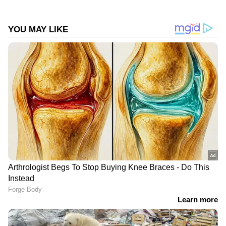
ജപ്പാൻ, കൊറിയ, തായ്‌ലൻഡ് എന്നീ
രാജ്യങ്ങളിലെ വിശിഷ്ട ഭക്ഷണമാണിത്. ഇന്നലെ
വിഴിഞ്ഞത്ത് ലഭിച്ച മത്സ്യത്തെ തിരികെ കടലിൽ
ഉപേക്ഷിച്ചു.
DOWNLOAD APP