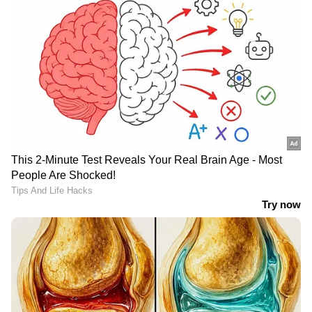
ഇന്ത്യ മുഴുവൻ വൈറലായ
വെന്തുമരിച്ചത് 21 പേർ,
സൈനികന്‍റെ
അടിമുടി അനധികൃതം;
പ്രണയാഭ്യർത്ഥന, കടുത്ത
ദില്ലിയിൽ ഹോട്ടലിന്
നടപടി നേരിടാൻ
തീപിടിച്ചുണ്ടായ
പോകുന്നതായി റിപ്പോർട്ട്;
അപകടത്തിൽ ഹോട്ടലുടമ
സൈനിക ചട്ടങ്ങളുടെ
അറസ്റ്റിൽ
ലംഘനമെന്ന് ചർച്ച