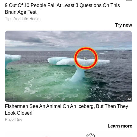
RECOMMENDED STORIES
യുഎസ് തുടങ്ങി വെച്ച ആക്രമണത്തിന്
മറുപടിയുമായി ഇറാൻ; വെടിനിർത്തലിന്
സമ്മതിച്ച് യുഎസും ഇസ്രയേലും
ഇന്ത്യയ്ക്ക് വീണ്ടും '8 ന്റെ പണി'; കടുത്ത
തീരുമാനവുമായി ഡോണൾഡ് ട്രംപ്,
ഇറക്കുമതി തീരുവ കൂട്ടാന്‍ യുഎസ് നീക്കം
പശ്ചിമ ബംഗാളിലെ
ദില്ലി തീപിടുത്തം: വെന്തു
സാഹചര്യം നിരീക്ഷിച്ച്
മരിച്ചവരിൽ ഒരു
ബിജെപി നേതൃത്വം;
കുടുംബത്തിലെ എട്ടുപേർ;
തൃണമൂൽ വിമതരെ
ഇവരെത്തിയത്
പാർട്ടിയിലേക്ക് ക്ഷണിക്കില്ല
ആശുപത്രിയിൽ
ചികിത്സയിലായിരുന്ന രോ​
ഗിയെ കാണാൻ