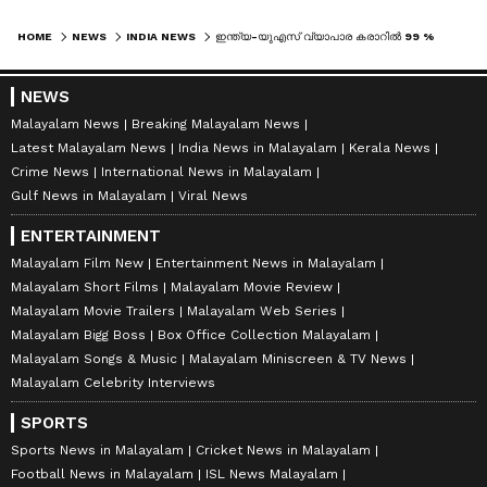
HOME
NEWS
INDIA NEWS
ഇന്ത്യ-യുഎസ് വ്യാപാര കരാറിൽ 99 % വിഷയങ്ങളിലും ധാരണയെന്ന് യുഎസ് അംബാസഡർ, '12.5 ശതമാനം താരിഫ് ഇന്ത്യയെ മാത്രം ലക്ഷ്യം വെച്ചല്ല'
NEWS
Malayalam News
Breaking Malayalam News
Latest Malayalam News
India News in Malayalam
Kerala News
Crime News
International News in Malayalam
Gulf News in Malayalam
Viral News
ENTERTAINMENT
Malayalam Film New
Entertainment News in Malayalam
Malayalam Short Films
Malayalam Movie Review
Malayalam Movie Trailers
Malayalam Web Series
Malayalam Bigg Boss
Box Office Collection Malayalam
Malayalam Songs & Music
Malayalam Miniscreen & TV News
Malayalam Celebrity Interviews
SPORTS
Sports News in Malayalam
Cricket News in Malayalam
Football News in Malayalam
ISL News Malayalam