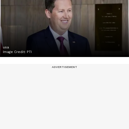
usa
Image Credit:
PTI