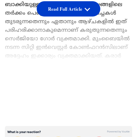
ബാക്കിയുള്ള ഒരു ശതമാനം വിഷയങ്ങളിലെ
Read Full Article
തർക്കം പെട്ടെന്ന് തീർക്കാനാണ് ചർച്ചകൾ
തുടരുന്നതെന്നും ഏതാനും ആഴ്ചകളിൽ ഇത്
പരിഹരിക്കാനാകുമെന്നാണ് കരുതുന്നതെന്നും
സെർജിയോ ഗോർ വ്യക്തമാക്കി. മുംബൈയിൽ
നടന്ന സിറ്റി ഇൻവെസ്റ്റർ കോൺഫറൻസിലാണ്
അദ്ദേഹം ഇക്കാര്യം വ്യക്തമാക്കിയത്. കരാർ
യാഥാർത്ഥ്യമാകുന്നതോടെ ഇരു രാജ്യങ്ങൾക്കും
ഇത് വലിയ നേട്ടമാകുമെന്നും അദ്ദേഹം
LATEST VIDEOS
കൂട്ടിച്ചേർത്തു. അമേരിക്ക കഴിഞ്ഞ ദിവസം
പ്രഖ്യാപിച്ച പന്ത്രണ്ടര ശതമാനം താരിഫ്
ശുപാർശ ഇന്ത്യയെ മാത്രം ലക്ഷ്യം
വെച്ചുള്ളതല്ലെന്നും യൂറോപ്യൻ യൂണിയൻ,
കാനഡ, മെക്സിക്കോ, ജപ്പാൻ ഉൾപ്പെടെ 60-
ലധികം രാജ്യങ്ങൾക്ക് ഇത്
ബാധകമാണെന്നുമാണ് സെർജിയോ ഗോറിന്റെ