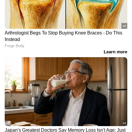
LATEST VIDEOS
ജലനിരപ്പ് കുറഞ്ഞെങ്കിലും ദുരിതം
ഒഴിയാതെ കുട്ടനാട്ടുകാര്‍; വെള്ളം
ഇറങ്ങാൻ ഇനിയും സമയമെടുക്കും
News@1PM | ഒരുമണി വാർത്ത
വിശദമായി | 08 August 2026