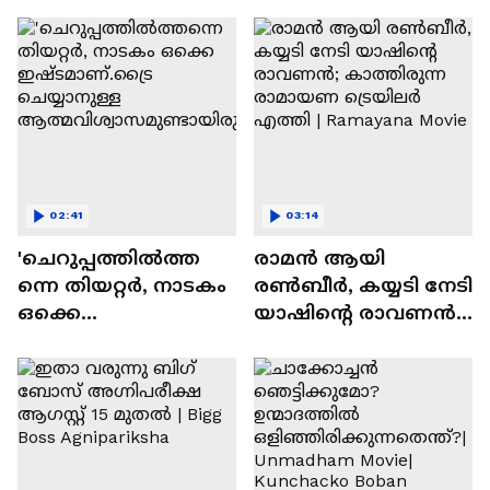
സന്തോഷം'
02:41
03:14
'ചെറുപ്പത്തിൽത്ത
രാമന്‍ ആയി
ന്നെ തിയറ്റർ, നാടകം
രൺബീർ, കയ്യടി നേടി
ഒക്കെ
യാഷിന്റെ രാവണൻ;
ഇഷ്ടമാണ്.ട്രൈ
കാത്തിരുന്ന
ചെയ്യാനുള്ള
രാമായണ ട്രെയിലർ
ആത്മവിശ്വാസമുണ്ടാ
എത്തി | Ramayana
യിരുന്നില്ല'
Movie