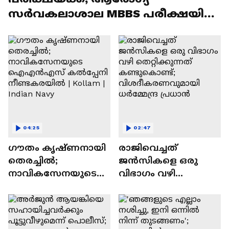
സര്‍വകലാശാല MBBS പരീക്ഷയിൽ
ഗുരുതര വീഴ്ച
04:25
02:47
ഗൗതം കൃഷ്ണനായി
രാജിവെച്ചത്
തെരച്ചിൽ;
ജൻസികളെ ഒരു
നാവികസേനയുടെ
വിഭാഗം വഴി
ഐഎൻഎസ്
തെറ്റിക്കുന്നത്
കൽപ്പേനി
കണ്ടുകൊണ്ട്;
നീണ്ടകരയിൽ |
വിശദീകരണവുമായി
Kollam | Indian Navy
ധര്‍മ്മേന്ദ്ര പ്രധാൻ