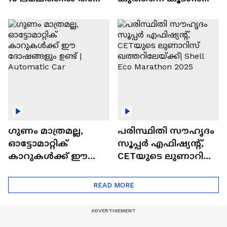
വിലയുള്ള
ചില സൂത്രങ്ങൾ
ഓട്ടോമാറ്റിക്ക്
എസ്‍യുവികൾ
ഗുണം മാത്രമല്ല,
പരിസ്ഥിതി സൗഹൃദം
ഓട്ടോമാറ്റിക്
സൂപ്പർ എഫിഷ്യന്റ്,
കാറുകൾക്ക് ഈ
CETയുടെ ലുണാറിസ്
ദോഷങ്ങളും ഉണ്ട് |
ഖത്തറിലേയ്ക്ക്| Shell
Automatic Car
Eco Marathon 2025
READ MORE