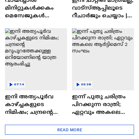
മിനിറ്റുകൾക്കകം
വാട്‌സ്‌ആപ്പിലൂടെ
മെസേജുകള്‍
റീചാർജും ചെയ്യാം |
അപ്രത്യക്ഷമാകും |
WhatsApp Payments |
WhatsApp | Tech Talk
Tech Talk
07:14
05:38
ഇനി അത്യപൂര്‍വ
ഇന്ന് പുതു ചരിത്രം
കാഴ്ച്ചകളുടെ
പിറക്കുന്ന രാത്രി;
നിമിഷം; ചന്ദ്രന്റെ
ഏറ്റവും അകലെ
മറുപുറത്തേക്കുള്ള
ആര്‍ട്ടിമെസ് 2 സംഘം
ഒറിയോണിന്റെ യാത്ര
READ MORE
ആരംഭിച്ചു