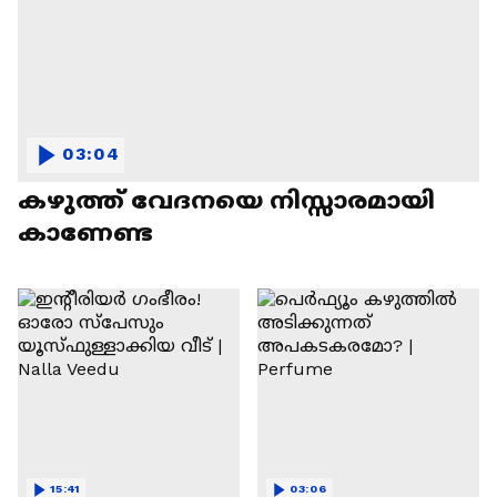
03:04
കഴുത്ത് വേദനയെ നിസ്സാരമായി
കാണേണ്ട
15:41
03:06