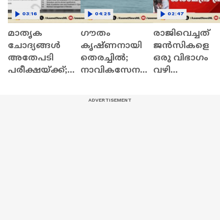
03:16
04:25
02:47
മാതൃക
ഗൗതം
രാജിവെച്ചത്
ചോദ്യങ്ങൾ
കൃഷ്ണനായി
ജൻസികളെ
അതേപടി
തെരച്ചിൽ;
ഒരു വിഭാഗം
പരീക്ഷയ്ക്ക്;
നാവികസേനയു
വഴി
ആരോഗ്യ
ടെ
തെറ്റിക്കുന്നത്
സര്‍വകലാശാല
ഐഎൻഎസ്
കണ്ടുകൊണ്ട്;
MBBS
കൽപ്പേനി
വിശദീകരണവ
പരീക്ഷയിൽ
നീണ്ടകരയിൽ |
മായി ധര്‍മ്മേന്ദ്
ഗുരുതര വീഴ്ച
Kollam | Indian
പ്രധാൻ
Navy