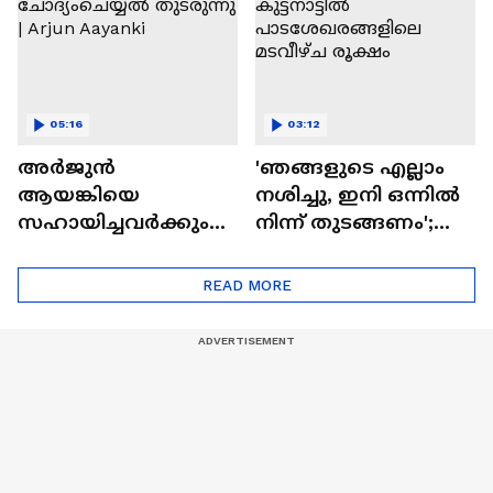
05:16
03:12
അർജുൻ
'ഞങ്ങളുടെ എല്ലാം
ആയങ്കിയെ
നശിച്ചു, ഇനി ഒന്നിൽ
സഹായിച്ചവർക്കും
നിന്ന് തുടങ്ങണം';
പൂട്ടുവീഴുമെന്ന്
കുട്ടനാട്ടിൽ
പൊലീസ്;
പാടശേഖരങ്ങളിലെ
READ MORE
ചോദ്യംചെയ്യൽ
മടവീഴ്‌ച രൂക്ഷം
തുടരുന്നു | Arjun
Aayanki