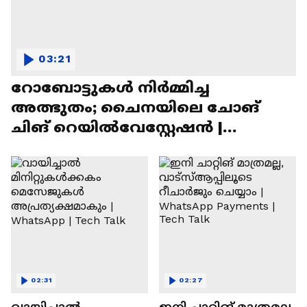
03:21
റോബോട്ടുകൾ നിർമ്മിച്ച
അത്ഭുതം; ചൈനയിലെ ചോങ്
ചിങ് റെയിൽവേസ്റ്റേഷൻ |
Chongqing Railway Station
02:31
02:27
വായിച്ചാൽ
ഇനി ചാറ്റിങ് മാത്രമല്ല,