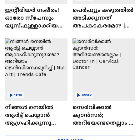
ഇന്റീരിയർ ഗംഭീരം!
പെർഫ്യൂം കഴുത്തിൽ
ഓരോ സ്‌പേസും
അടിക്കുന്നത്
യൂസ്ഫുള്ളാക്കിയ
അപകടകരമോ? |
വീട് | Nalla Veedu
Perfume
11:10
09:37
നിങ്ങൾ നെയിൽ
സെർവിക്കൽ
ആർട്ട് ചെയ്യാൻ
ക്യാൻസർ;
ആഗ്രഹിക്കുന്നുണ്ടോ
അറിയേണ്ടതെല്ലാം |
? അറിയാം
Doctor In | Cervical
ട്രെൻഡിനെക്കുറിച്ച് |
Cancer