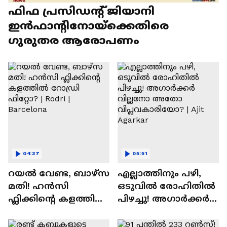
ഫിഫ പ്രസിഡന്റ് ജിയാനി
ഇൻഫാന്റിനോയ്‌ക്കെതിരെ
ഗുരുതര ആരോപണം
04:37
05:51
റയല്‍ വേണ്ട, ബാഴ്‌സ
എല്ലാത്തിനും പഴി,
മതി! ഹൻസി
ഒടുവില്‍ രോഹിതില്‍
ഫ്ലിക്കിന്റെ കളത്തില്‍
പിഴച്ചു! അഗാര്‍ക്കർ
റോഡ്രി ഫിറ്റോ? |
വില്ലനോ അതോ
Rodri | Barcelona
വിപ്ലവകാരിയോ? |