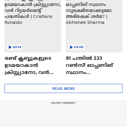
Ajit Agarkar
03:19
04:36
രണ്ട്‌ ക്ലബ്ബുകളുടെ
91 പന്തില്‍ 233
ഉടമയാകാന്‍
റണ്‍സ്! ഓപ്പണിങ്
ക്രിസ്റ്റ്യാനോ, വന്‍
സ്ഥാനം
റിട്ടയര്‍മെന്റ്‌
സുരക്ഷിതമാക്കുമോ
പദ്ധതികള്‍ | Cristiano
അഭിഷേക് ശർമ? |
READ MORE
Ronaldo
Abhishek Sharma