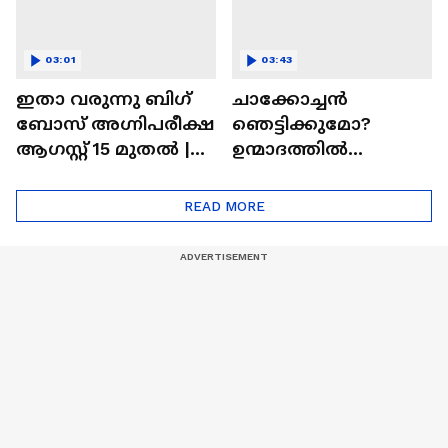
03:01
03:43
ഇതാ വരുന്നു ബിഗ്
ചാക്കോച്ചന്‍
ബോസ് അഗ്നിപരീക്ഷ
ഞെട്ടിക്കുമോ?
ആഗസ്റ്റ് 15 മുതൽ |
ഉന്മാദത്തിൽ
Bigg Boss Agnipariksha
ഒളിഞ്ഞിരിക്കുന്നതെ
ന്ത്?| Unmadham
READ MORE
Movie| Kunchacko
Boban