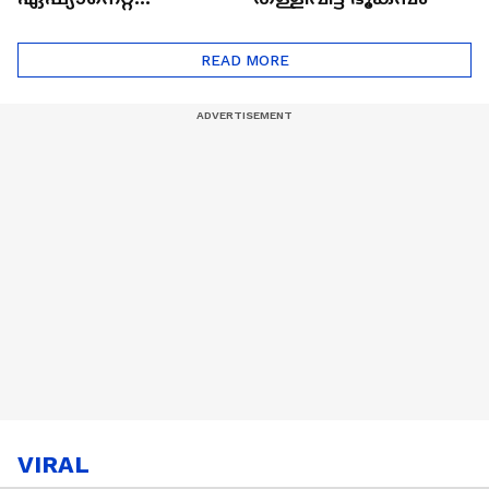
ഷൈനിങ് സ്റ്റാർസ്
സീസൺ 2
READ MORE
VIRAL