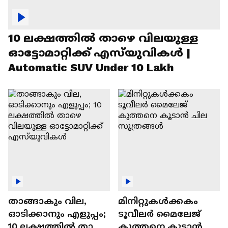
10 ലക്ഷത്തിൽ താഴെ വിലയുള്ള
ഓട്ടോമാറ്റിക്ക് എസ്‍യുവികൾ |
Automatic SUV Under 10 Lakh
താങ്ങാകും വില,
മിനിറ്റുകൾക്കകം
ഓടിക്കാനും എളുപ്പം;
ടൂവീലർ മൈലേജ്
10 ലക്ഷത്തിൽ താഴെ
കുത്തനെ കൂടാൻ