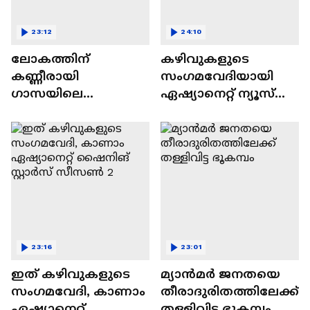
23:12
24:10
ലോകത്തിന്
കഴിവുകളുടെ
കണ്ണീരായി
സംഗമവേദിയായി
ഗാസയിലെ
ഏഷ്യാനെറ്റ് ന്യൂസ്
നിസഹായരായ
ഷൈനിങ് സ്റ്റാർസ്
കുഞ്ഞുങ്ങൾ
സീസൺ 2
23:16
23:01
ഇത് കഴിവുകളുടെ
മ്യാൻമർ ജനതയെ
സംഗമവേദി, കാണാം
തീരാദുരിതത്തിലേക്ക്
ഏഷ്യാനെറ്റ്
തള്ളിവിട്ട ഭൂകമ്പം