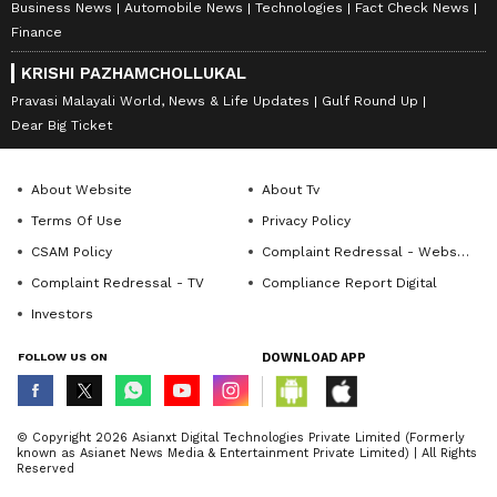
Business News
Automobile News
Technologies
Fact Check News
Finance
KRISHI PAZHAMCHOLLUKAL
Pravasi Malayali World, News & Life Updates
Gulf Round Up
Dear Big Ticket
About Website
About Tv
Terms Of Use
Privacy Policy
CSAM Policy
Complaint Redressal - Website
Complaint Redressal - TV
Compliance Report Digital
Investors
FOLLOW US ON
DOWNLOAD APP
© Copyright 2026 Asianxt Digital Technologies Private Limited (Formerly
known as Asianet News Media & Entertainment Private Limited) | All Rights
Reserved