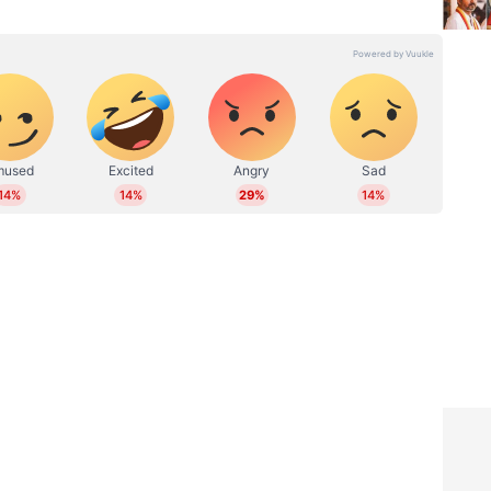
പി ഐയും.