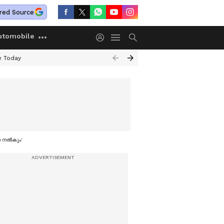
red Source
utomobile
e Today
ുണ നൽകും'