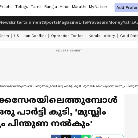
Prabha
Telugu
Tamil
Bangla
Hindi
Marathi
MyNation
Add Prefer
News
Entertainment
Sports
Magazine
Life
Pravasam
Money
Yatra
A
 Scam
US - Iran Conflict
Operation Toofan
Kerala Lottery
Gold Rat
്കസേരയിലെത്തുമ്പോൾ പിന്തുണയുമായി ഒരു പാർട്ടി കൂടി, 'മുസ്ലിം ലീഗ് പുറത്ത് നിന്നും പിന്ത
്രിക്കസേരയിലെത്തുമ്പോൾ
 പാർട്ടി കൂടി, 'മുസ്ലിം
്നും പിന്തുണ നൽകും'