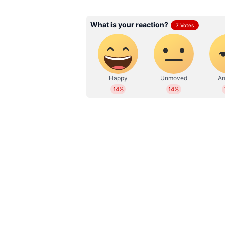
നിലപാടിലാണ് സി പി എമ്മും സി 
WD
Web Desk