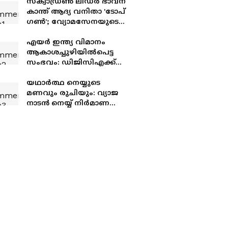
സ്ക്വാഡ്രൺ ലീഡർ ഭാവന
കാന്ത് ആദ്യ വനിതാ 'ടോപ്​
ഗൺ'; വ്യോമസേനയുടെ
കഠിനപരിശീലനം
പൂർത്തിയാക്കുന്ന ആദ്യ
എയർ ഇന്ത്യ വിമാനം
വനിത
ആകാശച്ചുഴിയിൽപെട്ട
സംഭവം: ഡിജിസിഎക്ക്
പരാതി നൽകി
യാത്രക്കാരൻ; സമഗ്ര
യഥാർത്ഥ നെയ്യുടെ
അന്വേഷണം വേണമെന്ന്
മണവും രുചിയും: വ്യാജ
ആവശ്യം
നാടൻ നെയ്യ് നിർമാണ
സംഘം പിടിയിൽ;
രാസപദാർത്ഥങ്ങൾ
ഉപയോഗിച്ച്
നിർമിക്കുന്നതെന്ന്
സൂറത്ത് പൊലീസ്