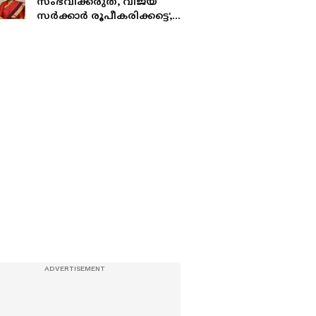
സംഭവിക്കരുത്, വിജയ്
സർക്കാർ രൂപീകരിക്കട്ടെ',
പാർട്ടി പ്രവർത്തകർക്ക്
തുറന്ന കത്ത് നൽകി
ശശികല