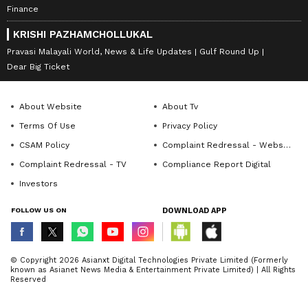
Finance
KRISHI PAZHAMCHOLLUKAL
Pravasi Malayali World, News & Life Updates
Gulf Round Up
Dear Big Ticket
About Website
About Tv
Terms Of Use
Privacy Policy
CSAM Policy
Complaint Redressal - Website
Complaint Redressal - TV
Compliance Report Digital
Investors
FOLLOW US ON
DOWNLOAD APP
© Copyright 2026 Asianxt Digital Technologies Private Limited (Formerly
known as Asianet News Media & Entertainment Private Limited) | All Rights
Reserved