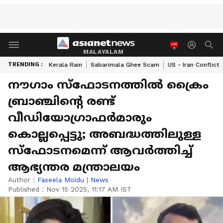
MALAYALAM
TRENDING :
Kerala Rain
Sabarimala Ghee Scam
US - Iran Conflict
നൗഗാം സ്ഫോടനത്തിൽ ക്രൈം
ബ്രാഞ്ചിൻ്റെ രണ്ട്
വീഡിയോഗ്രാഫർമാരും
കൊല്ലപ്പെട്ടു; അബദ്ധത്തിലുള്ള
സ്ഫോടനമെന്ന് ആവർത്തിച്ച്
ആഭ്യന്തര മന്ത്രാലയം
Author :
Faseela Moidu
|
News
Published :
Nov 15 2025, 11:17 AM IST