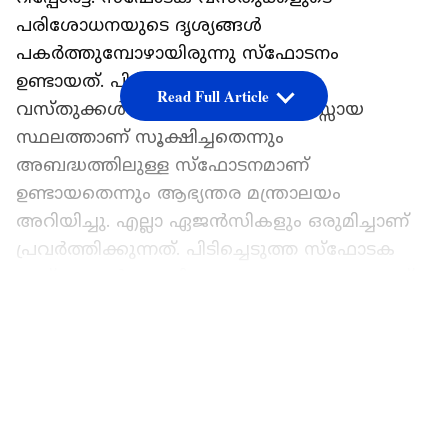
പരിശോധനയുടെ ദൃശ്യങ്ങൾ
പകർത്തുമ്പോഴായിരുന്നു സ്ഫോടനം
ഉണ്ടായത്. പിടിച്ചെടുത്ത സ്ഫോടക
Read Full Article
വസ്തുക്കൾ സുരക്ഷിതമായി തുറസ്സായ
സ്ഥലത്താണ് സൂക്ഷിച്ചതെന്നും
അബദ്ധത്തിലുള്ള സ്ഫോടനമാണ്
ഉണ്ടായതെന്നും ആഭ്യന്തര മന്ത്രാലയം
അറിയിച്ചു. എല്ലാ ഏജൻസികളും ഒരുമിച്ചാണ്
പ്രവർത്തിക്കുന്നത്. പിടിച്ചെടുത്ത സ്ഫോടക
വസ്തുക്കൾ നടപടിക്രമങ്ങളുടെ ഭാ​ഗമായാണ്
എത്തിച്ചത്. രണ്ട് ദിവസമായി ഈ നടപടികൾ
LATEST VIDEOS
തുടർന്നുവരികയായിരുന്നു. വിദ​ഗ്ധരുടെ
സഹായത്തോടെയാണ് കൊണ്ടുപോയത്. രാത്രി
11.20 ഓടെ സ്ഫോടനം സംഭവിച്ചത്. ഇതിൽ 9
പേർ മരിക്കുകയും 32 പേർക്ക്
പരിക്കേൽക്കുകയും ചെയ്തുവെന്ന് ജമ്മു